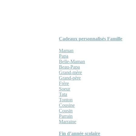
Cadeaux personnalisés Famille
Maman
Papa
Belle-Maman
Beau-Papa
Grand-mère
Grand-père
Frère
Soeur
Tata
Tonton
Cousine
Cousin
Parrain
Marraine
Fin d’année scolaire