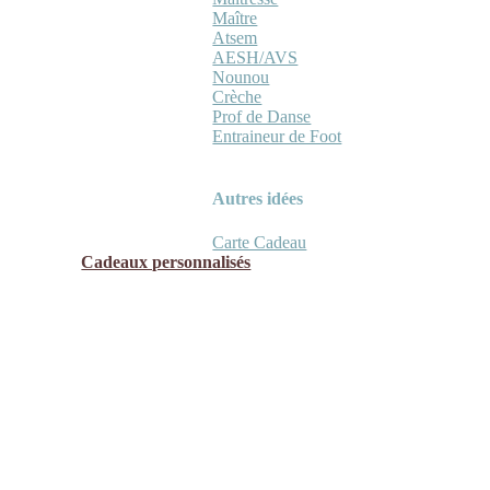
Maître
Atsem
AESH/AVS
Nounou
Crèche
Prof de Danse
Entraineur de Foot
Autres idées
Carte Cadeau
Cadeaux personnalisés