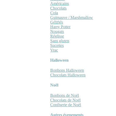
Américains
Chocolats
Cola
Guimauve / Marshmallow
Gélifiés
Harry Potter
Nougats
Réglisse
Sans gluten
Sucettes
Vrac
Halloween
Bonbons Halloween
Chocolats Halloween
Noël
Bonbons de Noël
Chocolats de Noël
Confiserie de Noël
Autres évenements