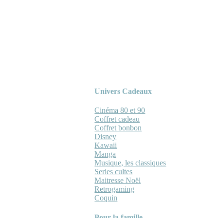
Univers Cadeaux
Cinéma 80 et 90
Coffret cadeau
Coffret bonbon
Disney
Kawaii
Manga
Musique, les classiques
Series cultes
Maitresse Noël
Retrogaming
Coquin
Pour la famille