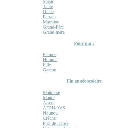
Soeur
Tante
Oncle
Parrain
Marraine
Grand-Père
Grand-mère
Pour qui ?
Femme
Homme
Fille
Garçon
Fin année scolaire
Maîtresse
Maître
Atsem
AESH/AVS
Nounou
Crèche
Prof de Danse