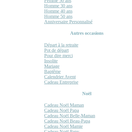
Femme 50 ans
Homme 30 ans
Homme 40 ans
Homme 50 ans
Anniversaire Personnalisé
Autres occasions
Départ à la retraite
Pot de départ
Pour dire merci
Insolite
Mariage
Baptême
Calendrier Avent
Cadeau Entreprise
Noël
Cadeau Noël Maman
Cadeau Noël Papa
Cadeau Noël Belle-Maman
Cadeau Noël Beau-Papa
Cadeau Noël Mamie
Cadeau Noël Papy