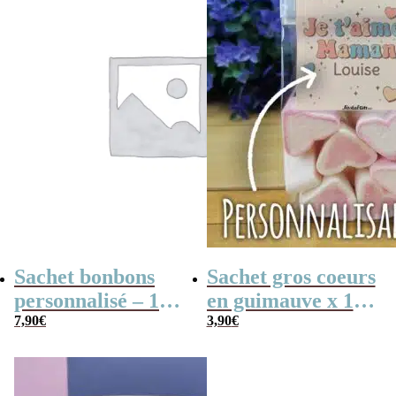
Sachet bonbons
Sachet gros coeurs
personnalisé – 15
en guimauve x 15
nougats tendres –
7,90
€
– “Je t’aime
3,90
€
“Pour la meilleure
Maman” –
des mamans”
personnalisable