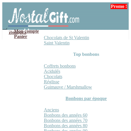
Aller
Aller
Promo !
à
au
la
contenu
navigation
Mon compte
Bonbons
Panier
Chocolats de St Valentin
Saint Valentin
Top bonbons
Coffrets bonbons
Acidulés
Chocolats
Réglisse
Guimauve / Marshmallow
Bonbons par époque
Anciens
Bonbons des années 60
Bonbons des années 70
Bonbons des années 80
Bonbons des années 90