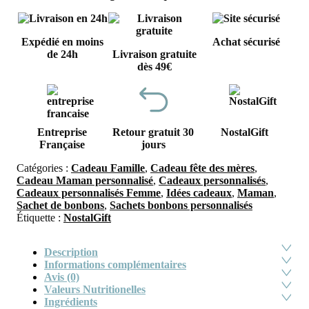
Expédié en moins
Achat sécurisé
de 24h
Livraison gratuite
dès 49€
Entreprise
Retour gratuit 30
NostalGift
Française
jours
Catégories :
Cadeau Famille
,
Cadeau fête des mères
,
Cadeau Maman personnalisé
,
Cadeaux personnalisés
,
Cadeaux personnalisés Femme
,
Idées cadeaux
,
Maman
,
Sachet de bonbons
,
Sachets bonbons personnalisés
Étiquette :
NostalGift
Description
Informations complémentaires
Avis (0)
Valeurs Nutritionelles
Ingrédients