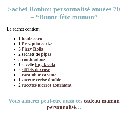
Sachet Bonbon personnalisé années 70
– “Bonne fête maman”
Le sachet contient :
1
boule coco
1
Fresquito cerise
3
Fizzy Rolls
2 sachets de
pipas
3
roudoudous
1 sucette
kojak cola
2
sifflets dexrose
2
carambar caramel
1
sucette cerise double
2
sucettes pierrot gourmant
Vous aimerez peut-être aussi ces
cadeau maman
personnalisé
…