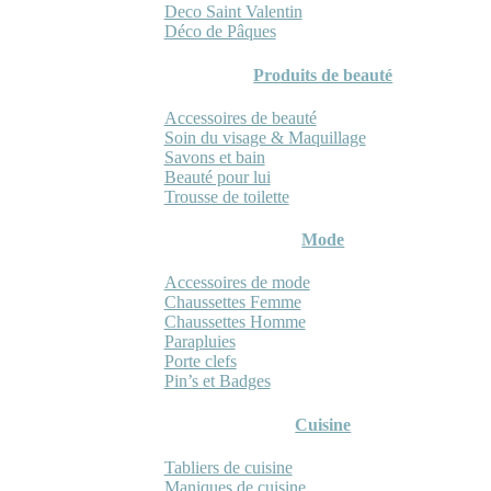
Deco Saint Valentin
Déco de Pâques
Produits de beauté
Accessoires de beauté
Soin du visage & Maquillage
Savons et bain
Beauté pour lui
Trousse de toilette
Mode
Accessoires de mode
Chaussettes Femme
Chaussettes Homme
Parapluies
Porte clefs
Pin’s et Badges
Cuisine
Tabliers de cuisine
Maniques de cuisine