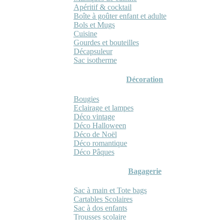
Apéritif & cocktail
Boîte à goûter enfant et adulte
Bols et Mugs
Cuisine
Gourdes et bouteilles
Décapsuleur
Sac isotherme
Décoration
Bougies
Eclairage et lampes
Déco vintage
Déco Halloween
Déco de Noël
Déco romantique
Déco Pâques
Bagagerie
Sac à main et Tote bags
Cartables Scolaires
Sac à dos enfants
Trousses scolaire