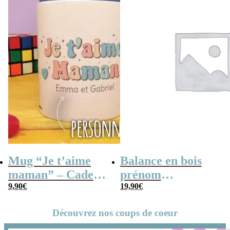
Mug “Je t’aime
Balance en bois
maman” – Cadeau
prénom
personnalisable
9,90
€
personnalisable –
19,90
€
“La plus
Découvrez nos coups de coeur
merveilleuse des