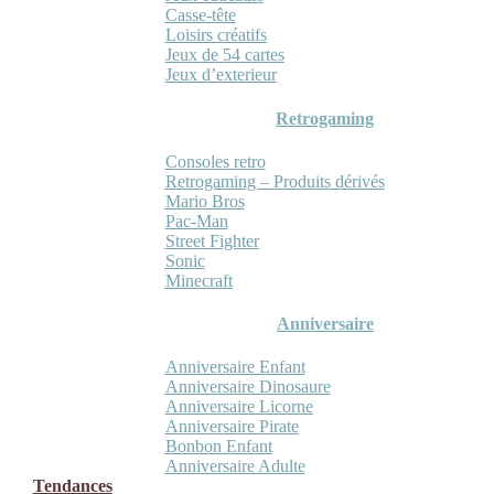
Casse-tête
Loisirs créatifs
Jeux de 54 cartes
Jeux d’exterieur
Retrogaming
Consoles retro
Retrogaming – Produits dérivés
Mario Bros
Pac-Man
Street Fighter
Sonic
Minecraft
Anniversaire
Anniversaire Enfant
Anniversaire Dinosaure
Anniversaire Licorne
Anniversaire Pirate
Bonbon Enfant
Anniversaire Adulte
Tendances