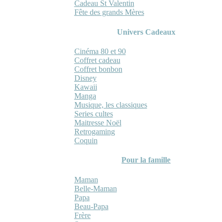
Cadeau St Valentin
Fête des grands Mères
Univers Cadeaux
Cinéma 80 et 90
Coffret cadeau
Coffret bonbon
Disney
Kawaii
Manga
Musique, les classiques
Series cultes
Maitresse Noël
Retrogaming
Coquin
Pour la famille
Maman
Belle-Maman
Papa
Beau-Papa
Frère