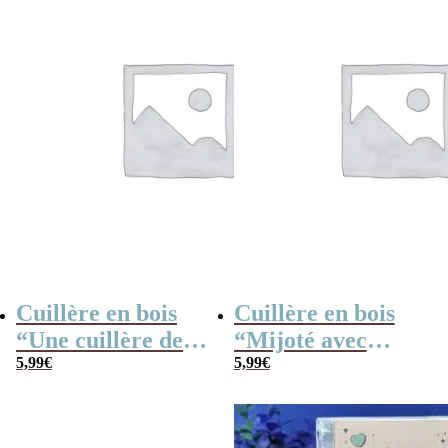
Cuillère en bois
Cuillère en bois
“Une cuillère de
“Mijoté avec
petits bisous”
5,99
€
amour”
5,99
€
personnalisable –
personnalisable –
30 cm
30 cm