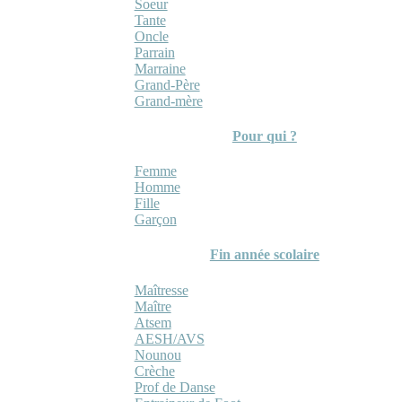
Soeur
Tante
Oncle
Parrain
Marraine
Grand-Père
Grand-mère
Pour qui ?
Femme
Homme
Fille
Garçon
Fin année scolaire
Maîtresse
Maître
Atsem
AESH/AVS
Nounou
Crèche
Prof de Danse