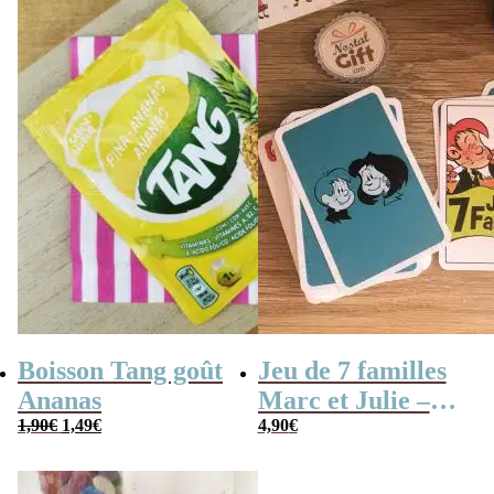
Boisson Tang goût
Jeu de 7 familles
Ananas
Marc et Julie –
Le
Le
1,90
€
1,49
€
Les meilleures
4,90
€
prix
prix
initial
actuel
aventures
était :
est :
1,90€.
1,49€.