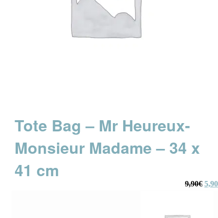
Tote Bag – Mr Heureux-
Monsieur Madame – 34 x
41 cm
Le
9,90
€
5,90
prix
initi
était
9,90