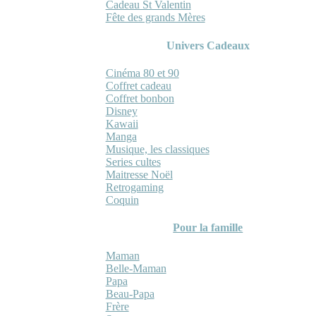
Cadeau St Valentin
Fête des grands Mères
Univers Cadeaux
Cinéma 80 et 90
Coffret cadeau
Coffret bonbon
Disney
Kawaii
Manga
Musique, les classiques
Series cultes
Maitresse Noël
Retrogaming
Coquin
Pour la famille
Maman
Belle-Maman
Papa
Beau-Papa
Frère