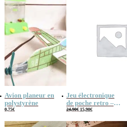
Avion planeur en
Jeu électronique
polystyrène
de poche retro –
Le
Le
0,75
€
Console vintage
24,90
€
15,90
€
prix
prix
initial
actuel
était :
est :
24,90€.
15,90€.