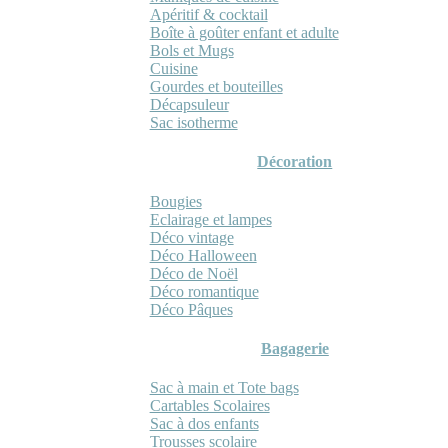
Apéritif & cocktail
Boîte à goûter enfant et adulte
Bols et Mugs
Cuisine
Gourdes et bouteilles
Décapsuleur
Sac isotherme
Décoration
Bougies
Eclairage et lampes
Déco vintage
Déco Halloween
Déco de Noël
Déco romantique
Déco Pâques
Bagagerie
Sac à main et Tote bags
Cartables Scolaires
Sac à dos enfants
Trousses scolaire