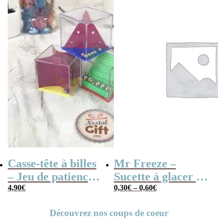
Casse-tête à billes
Mr Freeze –
– Jeu de patience
Sucette à glacer –
cube x3
4,90
€
Fraise, Cola,
0,30
€
–
0,60
€
Tropical…
Découvrez nos coups de coeur