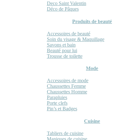
Deco Saint Valentin
Déco de Pâques
Produits de beauté
Accessoires de beauté
Soin du visage & Maquillage
Savons et bain
Beauté pour lui
Trousse de toilette
Mode
Accessoires de mode
Chaussettes Femme
Chaussettes Homme
Parapluies
Porte clefs
Pin’s et Badges
Cuisine
Tabliers de cuisine
Maniques de cuisine