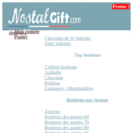
Aller
Aller
Promo !
Promo !
Promo !
Promo !
Promo !
à
au
la
contenu
navigation
Mon compte
Bonbons
Panier
Chocolats de St Valentin
Saint Valentin
Top bonbons
Coffrets bonbons
Acidulés
Chocolats
Réglisse
Guimauve / Marshmallow
Bonbons par époque
Anciens
Bonbons des années 60
Bonbons des années 70
Bonbons des années 80
Bonbons des années 90