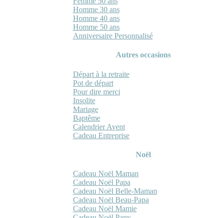
Femme 50 ans
Homme 30 ans
Homme 40 ans
Homme 50 ans
Anniversaire Personnalisé
Autres occasions
Départ à la retraite
Pot de départ
Pour dire merci
Insolite
Mariage
Baptême
Calendrier Avent
Cadeau Entreprise
Noël
Cadeau Noël Maman
Cadeau Noël Papa
Cadeau Noël Belle-Maman
Cadeau Noël Beau-Papa
Cadeau Noël Mamie
Cadeau Noël Papy