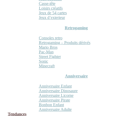
Casse-tête
Loisirs créatifs
Jeux de 54 cartes
Jeux d’exterieur
Retrogaming
Consoles retro
Retrogaming – Produits dérivés
Mario Bros
Pac-Man
Street Fighter
Sonic
Minecraft
Anniversaire
Anniversaire Enfant
Anniversaire Dinosaure
Anniversaire Licorne
Anniversaire Pirate
Bonbon Enfant
Anniversaire Adulte
Tendances