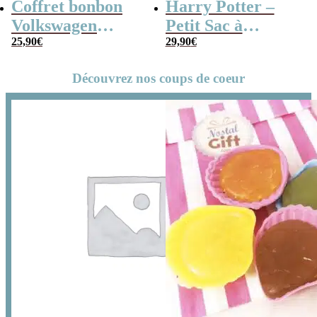
Coffret bonbon
Harry Potter –
Volkswagen
Petit Sac à
Combi en métal
25,90
€
Bandoulière
29,90
€
rempli de bonbons
Hogwarts Express
Découvrez nos coups de coeur
rétros 80
(14 cm)