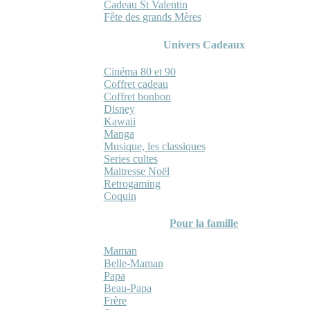
Cadeau St Valentin
Fête des grands Mères
Univers Cadeaux
Cinéma 80 et 90
Coffret cadeau
Coffret bonbon
Disney
Kawaii
Manga
Musique, les classiques
Series cultes
Maitresse Noël
Retrogaming
Coquin
Pour la famille
Maman
Belle-Maman
Papa
Beau-Papa
Frère