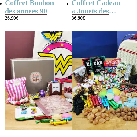
Coffret Bonbon
Coffret Cadeau
des années 90
« Jouets des
26,90
€
années 80 » –
36,90
€
Cadeau Femme