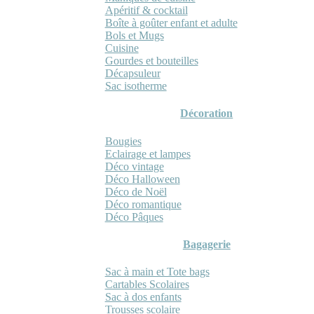
Apéritif & cocktail
Boîte à goûter enfant et adulte
Bols et Mugs
Cuisine
Gourdes et bouteilles
Décapsuleur
Sac isotherme
Décoration
Bougies
Eclairage et lampes
Déco vintage
Déco Halloween
Déco de Noël
Déco romantique
Déco Pâques
Bagagerie
Sac à main et Tote bags
Cartables Scolaires
Sac à dos enfants
Trousses scolaire