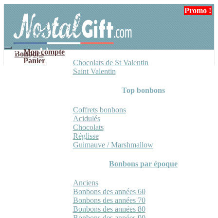
Aller
Aller
Promo !
à
au
la
contenu
navigation
Mon compte
Bonbons
Panier
Chocolats de St Valentin
Saint Valentin
Top bonbons
Coffrets bonbons
Acidulés
Chocolats
Réglisse
Guimauve / Marshmallow
Bonbons par époque
Anciens
Bonbons des années 60
Bonbons des années 70
Bonbons des années 80
Bonbons des années 90