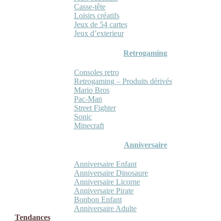
Casse-tête
Loisirs créatifs
Jeux de 54 cartes
Jeux d’exterieur
Retrogaming
Consoles retro
Retrogaming – Produits dérivés
Mario Bros
Pac-Man
Street Fighter
Sonic
Minecraft
Anniversaire
Anniversaire Enfant
Anniversaire Dinosaure
Anniversaire Licorne
Anniversaire Pirate
Bonbon Enfant
Anniversaire Adulte
Tendances