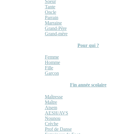
Soeur
Tante
Oncle
Parrain
Marraine
Grand-Père
Grand-mère
Pour qui ?
Femme
Homme
Fille
Garçon
Fin année scolaire
Maîtresse
Maître
Atsem
AESH/AVS
Nounou
Crèche
Prof de Danse