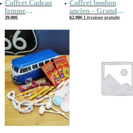
Coffret Cadeau
Coffret bonbon
femme
ancien – Grande
« Génération 70 »
39,90
€
mallette en métal
62,90
€
Livraison gratuite
Radio Vintage –
coffret cadeau
grand-père