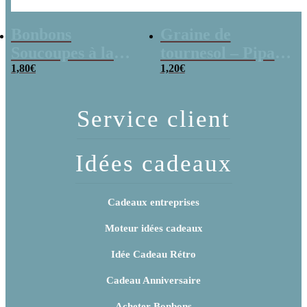
Bonbons
Graine de
Soucoupes à la
tournesol – Pipas
poudre (x20)
1,80
€
x 3
1,20
€
Service client
Idées cadeaux
Cadeaux entreprises
Moteur idées cadeaux
Idée Cadeau Rétro
Cadeau Anniversaire
Acheter Bonbons