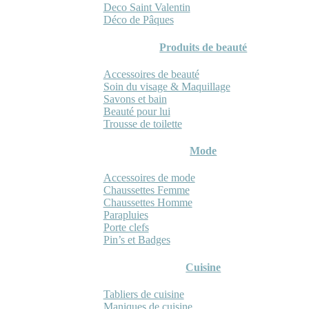
Deco Saint Valentin
Déco de Pâques
Produits de beauté
Accessoires de beauté
Soin du visage & Maquillage
Savons et bain
Beauté pour lui
Trousse de toilette
Mode
Accessoires de mode
Chaussettes Femme
Chaussettes Homme
Parapluies
Porte clefs
Pin’s et Badges
Cuisine
Tabliers de cuisine
Maniques de cuisine