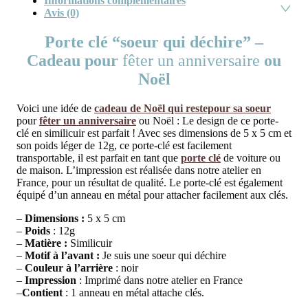
Informations complémentaires
Avis (0)
Porte clé “soeur qui déchire” –
Cadeau pour
fêter un anniversaire
ou
Noël
Voici une idée de
cadeau de Noël qui restepour sa soeur
pour
fêter un anniversaire
ou Noël : Le design de ce porte-
clé en similicuir est parfait ! Avec ses dimensions de 5 x 5 cm et
son poids léger de 12g, ce porte-clé est facilement
transportable, il est parfait en tant que
porte clé
de voiture ou
de maison. L’impression est réalisée dans notre atelier en
France, pour un résultat de qualité. Le porte-clé est également
équipé d’un anneau en métal pour attacher facilement aux clés.
–
Dimensions :
5 x 5 cm
–
Poids
: 12g
–
Matière :
Similicuir
–
Motif à l’avant :
Je suis une soeur qui déchire
–
Couleur à l’arrière
: noir
–
Impression
: Imprimé dans notre atelier en France
–
Contient
: 1 anneau en métal attache clés.