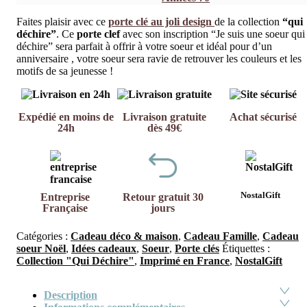
Faites plaisir avec ce
porte clé au joli design
de la collection
“qui
déchire”
. Ce
porte clef
avec son inscription “Je suis une soeur qui
déchire” sera parfait à offrir à votre soeur et idéal pour d’un
anniversaire , votre soeur sera ravie de retrouver les couleurs et les
motifs de sa jeunesse !
Expédié en moins de
Livraison gratuite
Achat sécurisé
24h
dès 49€
NostalGift
Entreprise
Retour gratuit 30
Française
jours
Catégories :
Cadeau déco & maison
,
Cadeau Famille
,
Cadeau
soeur Noël
,
Idées cadeaux
,
Soeur
,
Porte clés
Étiquettes :
Collection "Qui Déchire"
,
Imprimé en France
,
NostalGift
Description