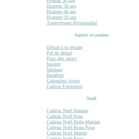
Femme 50 ans
Homme 30 ans
Homme 40 ans
Homme 50 ans
Anniversaire Personnalisé
Autres occasions
Départ à la retraite
Pot de départ
Pour dire merci
Insolite
Mariage
Baptême
Calendrier Avent
Cadeau Entreprise
Noël
Cadeau Noël Maman
Cadeau Noël Papa
Cadeau Noël Belle-Maman
Cadeau Noël Beau-Papa
Cadeau Noël Mamie
Cadeau Noël Papy