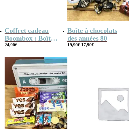
Coffret cadeau
Boîte à chocolats
Boombox : Boîte
des années 80
Le
Le
bonbons des
24,90
€
19,90
€
17,90
€
prix
prix
initial
actuel
années 80 –
était :
est :
19,90€.
17,90€.
Coffret bonbon