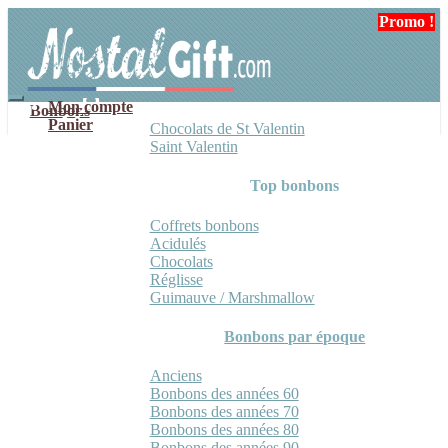
Aller
Aller
Promo !
Promo !
Promo !
à
au
la
contenu
navigation
Mon compte
Bonbons
Panier
Chocolats de St Valentin
Saint Valentin
Top bonbons
Coffrets bonbons
Acidulés
Chocolats
Réglisse
Guimauve / Marshmallow
Bonbons par époque
Anciens
Bonbons des années 60
Bonbons des années 70
Bonbons des années 80
Bonbons des années 90