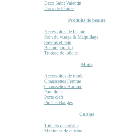
Deco Saint Valentin
Déco de Pâques
Produits de beauté
Accessoires de beauté
Soin du visage & Maquillage
Savons et bain
Beauté pour lui
Trousse de toilette
Mode
Accessoires de mode
Chaussettes Femme
Chaussettes Homme
Parapluies
Porte clefs
Pin’s et Badges
Cuisine
Tabliers de cuisine
Maniques de cuisine