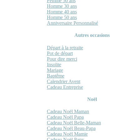
Femme 50 ans
Homme 30 ans
Homme 40 ans
Homme 50 ans
Anniversaire Personnalisé
Autres occasions
Départ à la retraite
Pot de départ
Pour dire merci
Insolite
Mariage
Baptême
Calendrier Avent
Cadeau Entreprise
Noël
Cadeau Noël Maman
Cadeau Noël Papa
Cadeau Noël Belle-Maman
Cadeau Noël Beau-Papa
Cadeau Noël Mamie
Cadeau Noël Papy