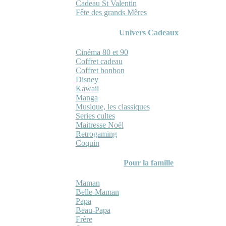
Cadeau St Valentin
Fête des grands Mères
Univers Cadeaux
Cinéma 80 et 90
Coffret cadeau
Coffret bonbon
Disney
Kawaii
Manga
Musique, les classiques
Series cultes
Maitresse Noël
Retrogaming
Coquin
Pour la famille
Maman
Belle-Maman
Papa
Beau-Papa
Frère