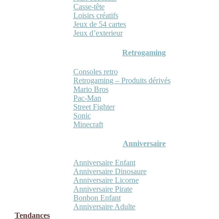
Casse-tête
Loisirs créatifs
Jeux de 54 cartes
Jeux d’exterieur
Retrogaming
Consoles retro
Retrogaming – Produits dérivés
Mario Bros
Pac-Man
Street Fighter
Sonic
Minecraft
Anniversaire
Anniversaire Enfant
Anniversaire Dinosaure
Anniversaire Licorne
Anniversaire Pirate
Bonbon Enfant
Anniversaire Adulte
Tendances