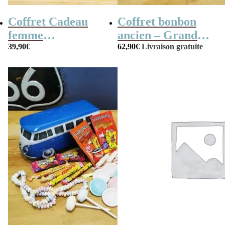
Coffret Cadeau
Coffret bonbon
femme
ancien – Grande
« Génération 70 »
39,90
€
mallette en métal
62,90
€
Livraison gratuite
Radio Vintage –
coffret cadeau
grand-père