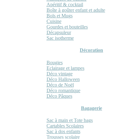
Apéritif & cocktail
Boîte à goûter enfant et adulte
Bols et Mugs
Cuisine
Gourdes et bouteilles
Décapsuleur
Sac isotherme
Décoration
Bougies
Eclairage et lampes
Déco vintage
Déco Halloween
Déco de Noël
Déco romantique
Déco Pâques
Bagagerie
Sac à main et Tote bags
Cartables Scolaires
Sac à dos enfants
Trousses scolaire