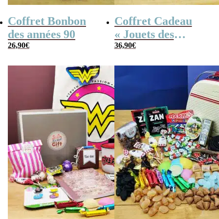
Coffret Bonbon
Coffret Cadeau
des années 90
« Jouets des
26,90
€
années 80 » –
36,90
€
Cadeau Femme