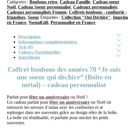
Catégories :
Bonbons retro
,
Cadeau Famille
,
Cadeau soeur
Noël
,
Cadeau Soeur personnalisé
,
Cadeaux personnalisés
,
Cadeaux personnalisés Femme
,
Coffrets bonbons - confiserie -
friandises
,
Soeur
Étiquettes :
Collection "Qui Déchire"
,
Imprim
en France
,
NostalGift
,
Personnalisé en France
Description
Informations complémentaires
Avis (0)
Valeurs Nutritionelles
Ingrédients
Coffret bonbons des années 70 “Je suis
une soeur qui déchire” (Boîte en
métal) – cadeau personnalisé
Parfait pour
fêter un anniversaire
ou Noël !
Un cadeau parfait pour
fêter un anniversaire
ou Noël où
retrouver les saveurs d’antan avec les confiseries et se
replonger dans ses souvenirs grâce au design rétro de la boîte.
La boîte est réutilisable, et parfaite pour stocker les petits
souvenirs.