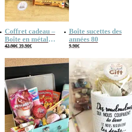
Coffret cadeau –
Boîte sucettes des
Boîte en métal
années 80
Le
Le
cassette –
42,90
€
39,90
€
9,90
€
prix
prix
initial
actuel
Chocolats des
était :
est :
42,90€.
39,90€.
années 80 – grand
coffret chocolat
original