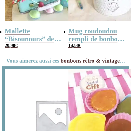
Mallette
Mug roudoudou
“Bisounours” des
rempli de bonbons
années 80 remplie
29,90
€
rétro
14,90
€
de bonbons
Vous aimerez aussi ces
bonbons rétro & vintage
…