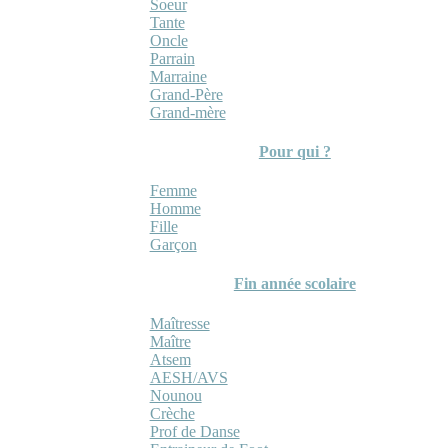
Soeur
Tante
Oncle
Parrain
Marraine
Grand-Père
Grand-mère
Pour qui ?
Femme
Homme
Fille
Garçon
Fin année scolaire
Maîtresse
Maître
Atsem
AESH/AVS
Nounou
Crèche
Prof de Danse