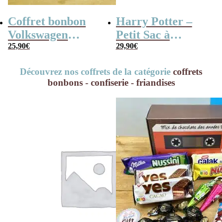
Coffret bonbon
Harry Potter –
Volkswagen
Petit Sac à
Combi en métal
25,90
€
Bandoulière
29,90
€
rempli de bonbons
Hogwarts Express
Découvrez nos coffrets de la catégorie
coffrets
rétros 80
(14 cm)
bonbons - confiserie - friandises