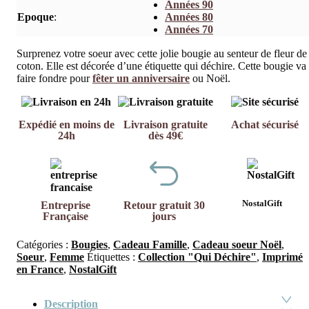
Années 90
Epoque
:
Années 80
Années 70
Surprenez votre soeur avec cette jolie bougie au senteur de fleur de
coton. Elle est décorée d’une étiquette qui déchire. Cette bougie va
faire fondre pour
fêter un anniversaire
ou Noël.
Expédié en moins de
Livraison gratuite
Achat sécurisé
24h
dès 49€
NostalGift
Entreprise
Retour gratuit 30
Française
jours
Catégories :
Bougies
,
Cadeau Famille
,
Cadeau soeur Noël
,
Soeur
,
Femme
Étiquettes :
Collection "Qui Déchire"
,
Imprimé
en France
,
NostalGift
Description