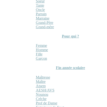
Soeur
Tante
Oncle
Parrain
Marraine
Grand-Père
Grand-mère
Pour qui ?
Femme
Homme
Fille
Garçon
Fin année scolaire
Maîtresse
Maître
Atsem
AESH/AVS
Nounou
Crèche
Prof de Danse