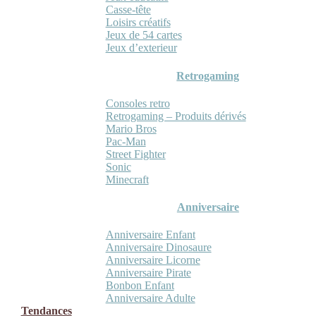
Casse-tête
Loisirs créatifs
Jeux de 54 cartes
Jeux d’exterieur
Retrogaming
Consoles retro
Retrogaming – Produits dérivés
Mario Bros
Pac-Man
Street Fighter
Sonic
Minecraft
Anniversaire
Anniversaire Enfant
Anniversaire Dinosaure
Anniversaire Licorne
Anniversaire Pirate
Bonbon Enfant
Anniversaire Adulte
Tendances