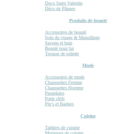
Deco Saint Valentin
Déco de Pâques
Produits de beauté
Accessoires de beauté
Soin du visage & Maquillage
Savons et bain
Beauté pour lui
Trousse de toilette
Mode
Accessoires de mode
Chaussettes Femme
Chaussettes Homme
Parapluies
Porte clefs
Pin’s et Badges
Cuisine
Tabliers de cuisine
Maniques de cuisine