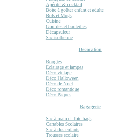
Apéritif & cocktail
Boîte à goûter enfant et adulte
Bols et Mugs
Cuisine
Gourdes et bouteilles
Décapsuleur
Sac isotherme
Décoration
Bougies
Eclairage et lampes
Déco vintage
Déco Halloween
Déco de Noël
Déco romantique
Déco Pâques
Bagagerie
Sac à main et Tote bags
Cartables Scolaires
Sac à dos enfants
Trousses scolaire