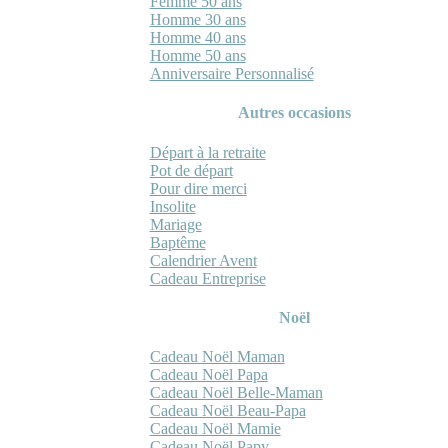
Femme 50 ans
Homme 30 ans
Homme 40 ans
Homme 50 ans
Anniversaire Personnalisé
Autres occasions
Départ à la retraite
Pot de départ
Pour dire merci
Insolite
Mariage
Baptême
Calendrier Avent
Cadeau Entreprise
Noël
Cadeau Noël Maman
Cadeau Noël Papa
Cadeau Noël Belle-Maman
Cadeau Noël Beau-Papa
Cadeau Noël Mamie
Cadeau Noël Papy