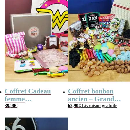
Coffret Cadeau
Coffret bonbon
femme
ancien – Grande
« Génération 70 »
39,90
€
mallette en métal
62,90
€
Livraison gratuite
Radio Vintage –
coffret cadeau