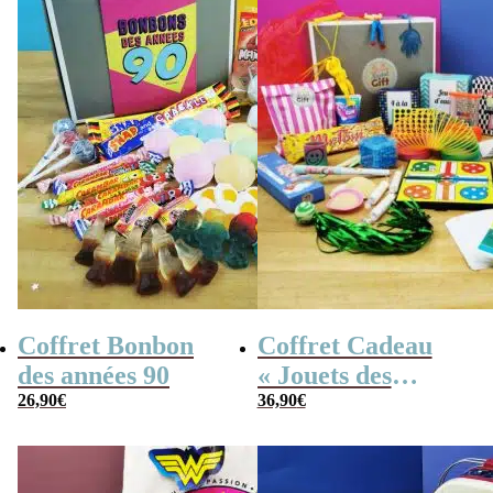
Coffret Bonbon
Coffret Cadeau
des années 90
« Jouets des
26,90
€
années 80 » –
36,90
€
Cadeau Femme