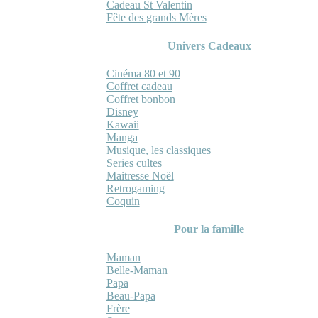
Cadeau St Valentin
Fête des grands Mères
Univers Cadeaux
Cinéma 80 et 90
Coffret cadeau
Coffret bonbon
Disney
Kawaii
Manga
Musique, les classiques
Series cultes
Maitresse Noël
Retrogaming
Coquin
Pour la famille
Maman
Belle-Maman
Papa
Beau-Papa
Frère