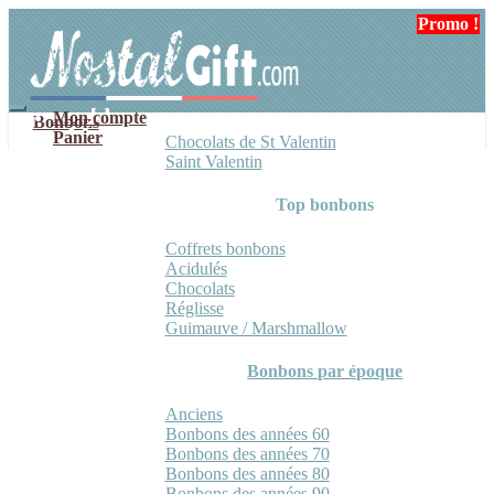
Aller
Aller
Promo !
à
au
la
contenu
navigation
Mon compte
Bonbons
Panier
Chocolats de St Valentin
Saint Valentin
Top bonbons
Coffrets bonbons
Acidulés
Chocolats
Réglisse
Guimauve / Marshmallow
Bonbons par époque
Anciens
Bonbons des années 60
Bonbons des années 70
Bonbons des années 80
Bonbons des années 90