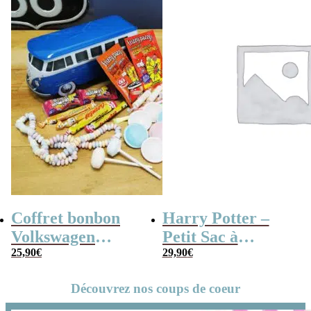
grand-père
Coffret bonbon
Harry Potter –
Volkswagen
Petit Sac à
Combi en métal
25,90
€
Bandoulière
29,90
€
rempli de bonbons
Hogwarts Express
Découvrez nos coups de coeur
rétros 80
(14 cm)