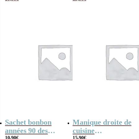
cadeau
qui déchire” et ses
personnalisé
bonbons années 90
Sachet bonbon
Manique droite de
années 90 des
cuisine
années “Je suis
10,90
€
personnalisé “Ma
15,90
€