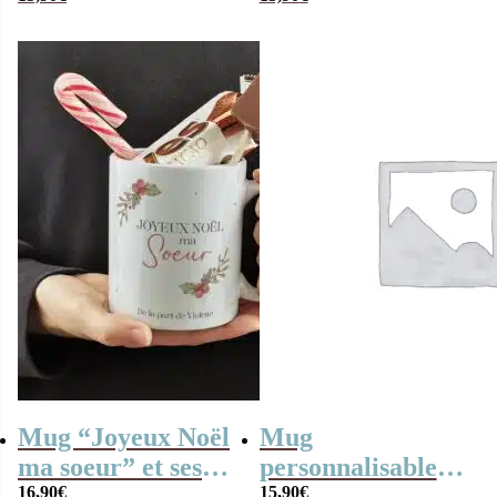
Cadeau Sœur
qui déchire” et ses
bonbons des
années 70
Mug “Joyeux Noël
Mug
ma soeur” et ses
personnalisable
confiseries rétro –
16,90
€
“Je suis une soeur
15,90
€