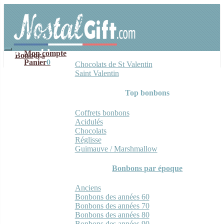
Aller
Aller
à
au
la
contenu
navigation
Mon compte
Bonbons
Panier
0
Chocolats de St Valentin
Saint Valentin
Top bonbons
Coffrets bonbons
Acidulés
Chocolats
Réglisse
Guimauve / Marshmallow
Bonbons par époque
Anciens
Bonbons des années 60
Bonbons des années 70
Bonbons des années 80
Bonbons des années 90