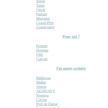
Soeur
Tante
Oncle
Parrain
Marraine
Grand-Père
Grand-mère
Pour qui ?
Femme
Homme
Fille
Garçon
Fin année scolaire
Maîtresse
Maître
Atsem
AESH/AVS
Nounou
Crèche
Prof de Danse