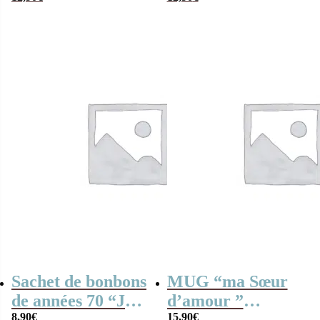
d’amour” –
personnalisé –
Cadeau sœur
Cadeau pour Noël
Sachet de bonbons
MUG “ma Sœur
de années 70 “Je
d’amour ”
suis une soeur qui
8,90
€
bonbons rétro 60 –
15,90
€