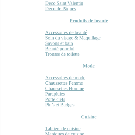
Deco Saint Valentin
Déco de Pâques
Produits de beauté
Accessoires de beauté
Soin du visage & Maquillage
Savons et bain
Beauté pour lui
Trousse de toilette
Mode
Accessoires de mode
Chaussettes Femme
Chaussettes Homme
Parapluies
Porte clefs
Pin’s et Badges
Cuisine
Tabliers de cuisine
Maniques de cuisine