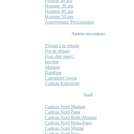
Femme 50 ans
Homme 30 ans
Homme 40 ans
Homme 50 ans
Anniversaire Personnalisé
Autres occasions
Départ à la retraite
Pot de départ
Pour dire merci
Insolite
Mariage
Baptême
Calendrier Avent
Cadeau Entreprise
Noël
Cadeau Noël Maman
Cadeau Noël Papa
Cadeau Noël Belle-Maman
Cadeau Noël Beau-Papa
Cadeau Noël Mamie
Cadeau Noël Papy