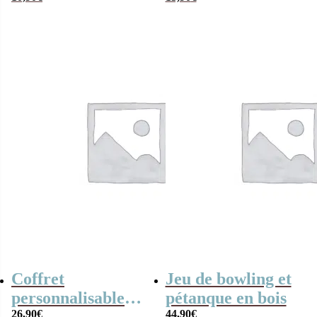
une soeur qui
Sœur d’amour” –
déchire”
Cadeau sœur
Coffret
Jeu de bowling et
personnalisable
pétanque en bois
“Je suis une soeur
26,90
€
44,90
€