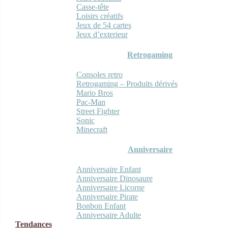
Casse-tête
Loisirs créatifs
Jeux de 54 cartes
Jeux d’exterieur
Retrogaming
Consoles retro
Retrogaming – Produits dérivés
Mario Bros
Pac-Man
Street Fighter
Sonic
Minecraft
Anniversaire
Anniversaire Enfant
Anniversaire Dinosaure
Anniversaire Licorne
Anniversaire Pirate
Bonbon Enfant
Anniversaire Adulte
Tendances