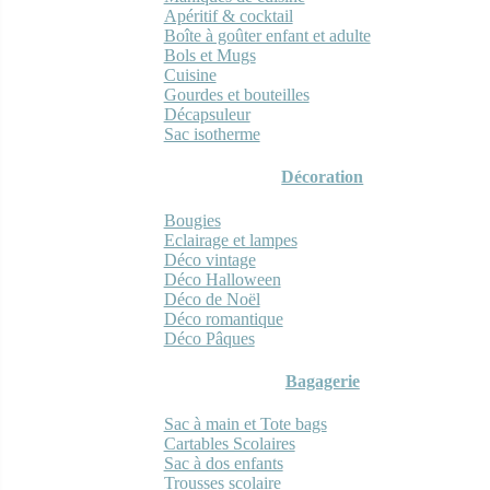
Apéritif & cocktail
Boîte à goûter enfant et adulte
Bols et Mugs
Cuisine
Gourdes et bouteilles
Décapsuleur
Sac isotherme
Décoration
Bougies
Eclairage et lampes
Déco vintage
Déco Halloween
Déco de Noël
Déco romantique
Déco Pâques
Bagagerie
Sac à main et Tote bags
Cartables Scolaires
Sac à dos enfants
Trousses scolaire