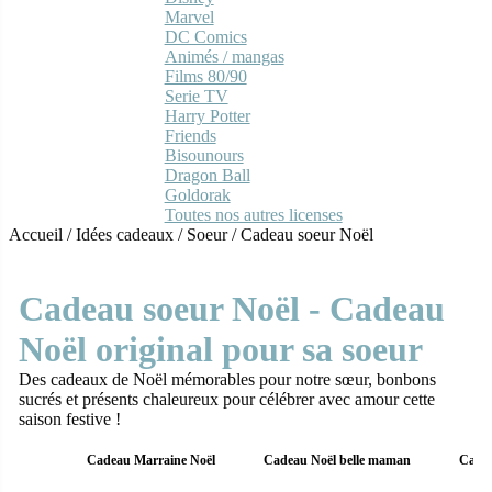
Marvel
DC Comics
Animés / mangas
Films 80/90
Serie TV
Harry Potter
Friends
Bisounours
Dragon Ball
Goldorak
Toutes nos autres licenses
Accueil
/
Idées cadeaux
/
Soeur
/
Cadeau soeur Noël
Cadeau soeur Noël - Cadeau
Noël original pour sa soeur
Des cadeaux de Noël mémorables pour notre sœur, bonbons
sucrés et présents chaleureux pour célébrer avec amour cette
saison festive !
Cadeau Marraine Noël
Cadeau Noël belle maman
Cadea