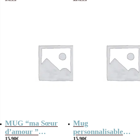
déchire”
Cadeau Sœur
MUG “ma Sœur
Mug
d’amour ”
personnalisable
bonbons rétro 70 –
15,90
€
“Je suis une soeur
15,90
€