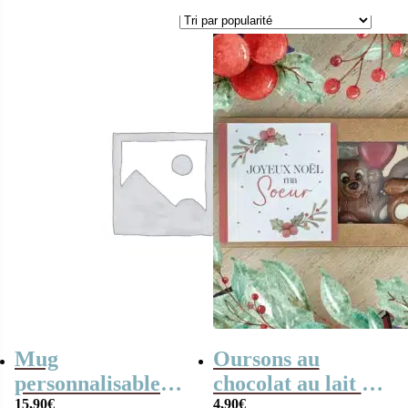
Mug
Oursons au
personnalisable
chocolat au lait x3
15,90
€
4,90
€