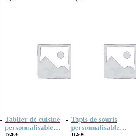
déchire”- cadeau
qui déchire” et ses
personnalisé
guimauves torsade
x5
Tablier de cuisine
Tapis de souris
personnalisable
personnalisable
“Je suis une soeur
19,90
€
“Je suis une soeur
11,90
€