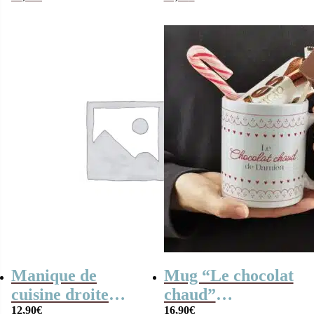
qui déchire”
qui déchire”
Manique de
Mug “Le chocolat
cuisine droite
chaud”
personnalisable
12,90
€
personnalisé et ses
16,90
€