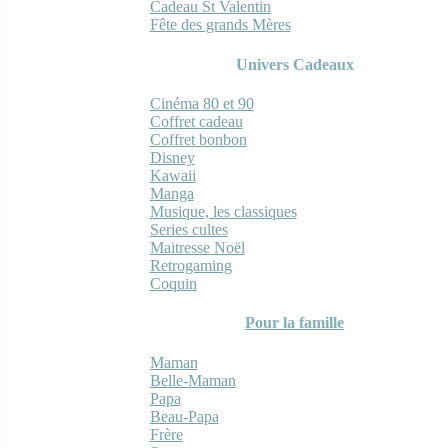
Cadeau St Valentin
Fête des grands Mères
Univers Cadeaux
Cinéma 80 et 90
Coffret cadeau
Coffret bonbon
Disney
Kawaii
Manga
Musique, les classiques
Series cultes
Maitresse Noël
Retrogaming
Coquin
Pour la famille
Maman
Belle-Maman
Papa
Beau-Papa
Frère