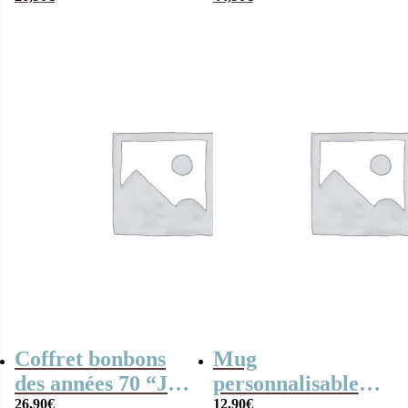
qui déchire”
bonbons des
années 80
Coffret bonbons
Mug
des années 70 “Je
personnalisable
suis une soeur qui
26,90
€
“Je suis une soeur
12,90
€