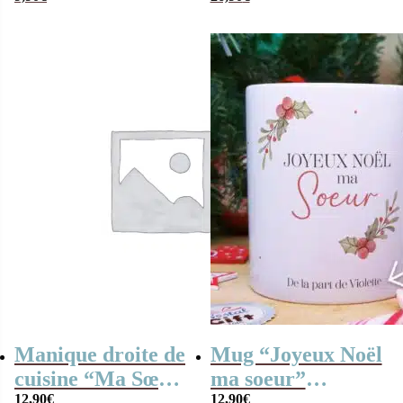
suis une soeur qui
“Je suis une soeur
déchire”
qui déchire”
bonbons des
années 90 (Boîte
en metal)
Manique droite de
Mug “Joyeux Noël
cuisine “Ma Sœur
ma soeur”
12,90
€
12,90
€