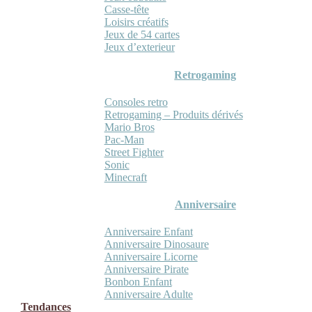
Casse-tête
Loisirs créatifs
Jeux de 54 cartes
Jeux d’exterieur
Retrogaming
Consoles retro
Retrogaming – Produits dérivés
Mario Bros
Pac-Man
Street Fighter
Sonic
Minecraft
Anniversaire
Anniversaire Enfant
Anniversaire Dinosaure
Anniversaire Licorne
Anniversaire Pirate
Bonbon Enfant
Anniversaire Adulte
Tendances