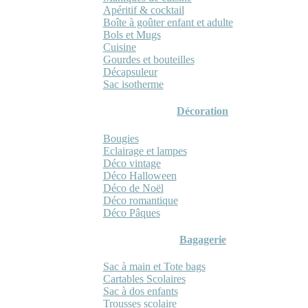
Apéritif & cocktail
Boîte à goûter enfant et adulte
Bols et Mugs
Cuisine
Gourdes et bouteilles
Décapsuleur
Sac isotherme
Décoration
Bougies
Eclairage et lampes
Déco vintage
Déco Halloween
Déco de Noël
Déco romantique
Déco Pâques
Bagagerie
Sac à main et Tote bags
Cartables Scolaires
Sac à dos enfants
Trousses scolaire