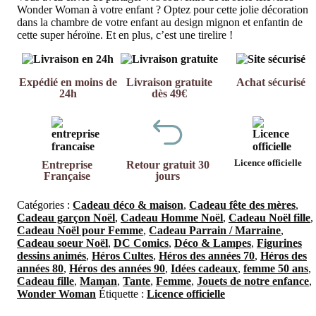
Wonder Woman à votre enfant ? Optez pour cette jolie décoration
dans la chambre de votre enfant au design mignon et enfantin de
cette super héroïne. Et en plus, c’est une tirelire !
Expédié en moins de
Livraison gratuite
Achat sécurisé
24h
dès 49€
Licence officielle
Entreprise
Retour gratuit 30
Française
jours
Catégories :
Cadeau déco & maison
,
Cadeau fête des mères
,
Cadeau garçon Noël
,
Cadeau Homme Noël
,
Cadeau Noël fille
,
Cadeau Noël pour Femme
,
Cadeau Parrain / Marraine
,
Cadeau soeur Noël
,
DC Comics
,
Déco & Lampes
,
Figurines
dessins animés
,
Héros Cultes
,
Héros des années 70
,
Héros des
années 80
,
Héros des années 90
,
Idées cadeaux
,
femme 50 ans
,
Cadeau fille
,
Maman
,
Tante
,
Femme
,
Jouets de notre enfance
,
Wonder Woman
Étiquette :
Licence officielle