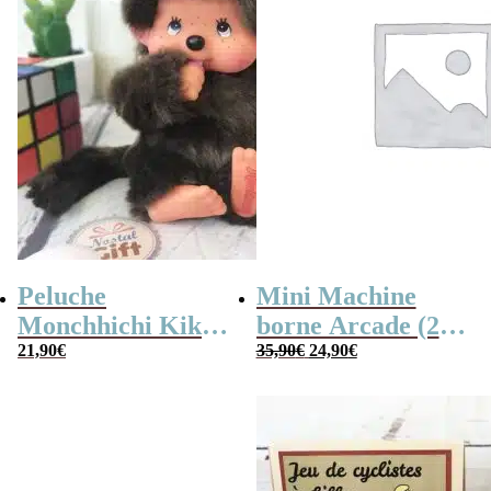
Peluche
Mini Machine
Monchhichi Kiki
borne Arcade (240
Le
Le
l’original (20 cm)
21,90
€
jeux)
35,90
€
24,90
€
prix
prix
initial
actuel
était :
est :
35,90€.
24,90€.