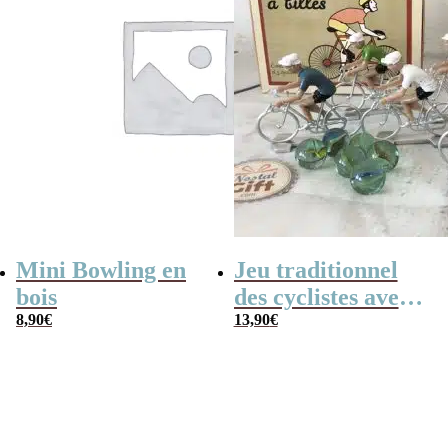
Mini Bowling en
Jeu traditionnel
bois
des cyclistes avec
8,90
€
billes – billes et
13,90
€
vélo