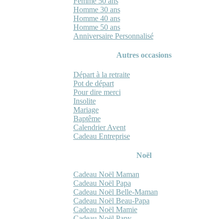
Femme 50 ans
Homme 30 ans
Homme 40 ans
Homme 50 ans
Anniversaire Personnalisé
Autres occasions
Départ à la retraite
Pot de départ
Pour dire merci
Insolite
Mariage
Baptême
Calendrier Avent
Cadeau Entreprise
Noël
Cadeau Noël Maman
Cadeau Noël Papa
Cadeau Noël Belle-Maman
Cadeau Noël Beau-Papa
Cadeau Noël Mamie
Cadeau Noël Papy