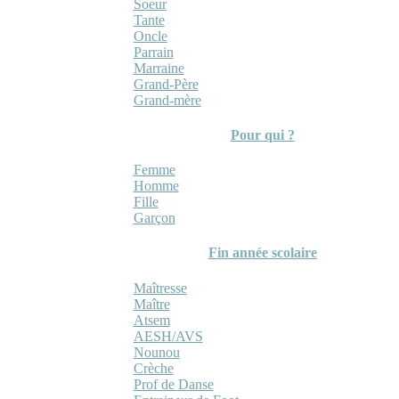
Soeur
Tante
Oncle
Parrain
Marraine
Grand-Père
Grand-mère
Pour qui ?
Femme
Homme
Fille
Garçon
Fin année scolaire
Maîtresse
Maître
Atsem
AESH/AVS
Nounou
Crèche
Prof de Danse