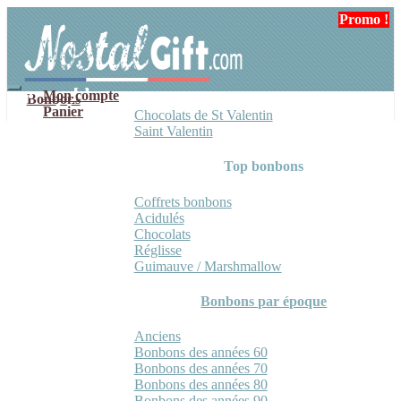
Aller
Aller
Promo !
Promo !
à
au
la
contenu
navigation
Mon compte
Bonbons
Panier
Chocolats de St Valentin
Saint Valentin
Top bonbons
Coffrets bonbons
Acidulés
Chocolats
Réglisse
Guimauve / Marshmallow
Bonbons par époque
Anciens
Bonbons des années 60
Bonbons des années 70
Bonbons des années 80
Bonbons des années 90