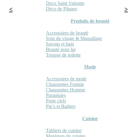
Deco Saint Valentin
Déco de Pâques
Produits de beauté
Accessoires de beauté
Soin du visage & Maquillage
Savons et bain
Beauté pour lui
Trousse de toilette
Mode
Accessoires de mode
Chaussettes Femme
Chaussettes Homme
Parapluies
Porte clefs
Pin’s et Badges
Cuisine
Tabliers de cuisine
Maniques de cuisine