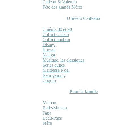
Cadeau St Valentin
Fête des grands Mères
Univers Cadeaux
Cinéma 80 et 90
Coffret cadeau
Coffret bonbon
Disney
Kawaii
Manga
Musique, les classiques
Series cultes
Maitresse Noël
Retrogaming
Coquin
Pour la famille
Maman
Belle-Maman
Papa
Beau-Papa
Frère