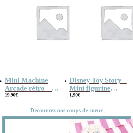
Mini Machine
Disney Toy Story –
Arcade rétro – 26
Mini figurine
jeux et 99 niveaux
19,90
€
mystère série B
1,90
€
Découvrez nos coups de coeur