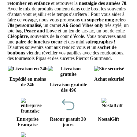
retomber en enfance
et retrouver la
nostalgie des années 70
.
Avec le mix de produits contenu dans cette box, les souvenirs
d’antan vont rejaillir et le temps s’arrêtera ! Pour vous aider à
faire ce voyage, nous vous proposons un
superbe mug retro
70s personnalisé
, un carnet
A6 Good Vibes only
très stylé, un
tote bag
Peace and Love
et un jeu de tac-tac, un pot de colle
Cléopâtre
, souvenirs de la cour d’école. Vous trouverez aussi
une
paire de lunettes coeur
et des mini
spirographes
!
D’autres souvenirs sont aux rendez-vous et un
sachet de
bonbons
viendra réveiller vos papilles avec des roudoudous,
des tournesols Pipas et des sucettes Pierrot Gourmand.
Expédié en moins
Achat sécurisé
de 24h
Livraison gratuite
dès 49€
Entreprise
Retour gratuit 30
NostalGift
Française
jours