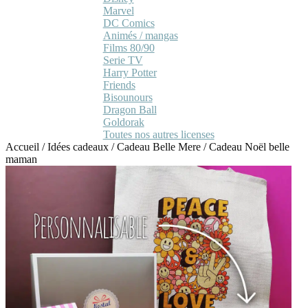
Marvel
DC Comics
Animés / mangas
Films 80/90
Serie TV
Harry Potter
Friends
Bisounours
Dragon Ball
Goldorak
Toutes nos autres licenses
Accueil
/
Idées cadeaux
/
Cadeau Belle Mere
/
Cadeau Noël belle
maman