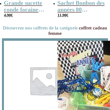
Grande sucette
Sachet Bonbon des
ronde foraine
années 80
personnalisée des
4,90
€
personnalisé –
11,90
€
années 90 –
“Anniversaire”
Découvrez nos coffrets de la catégorie
coffret cadeau
Joyeux
femme
anniversaire –
16cm