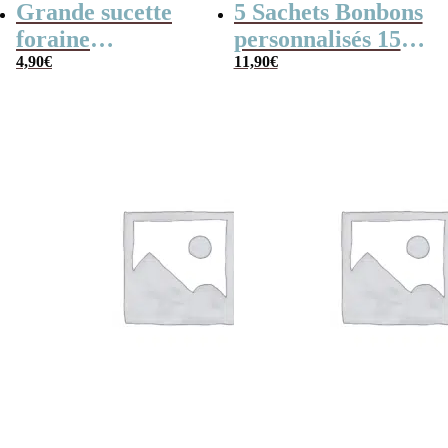
Grande sucette
5 Sachets Bonbons
foraine
personnalisés 150
personnalisée des
4,90
€
g – Happy Life –
11,90
€
années 70 –
Anniversaire
Joyeux
enfant – Ballon
anniversaire –
16cm