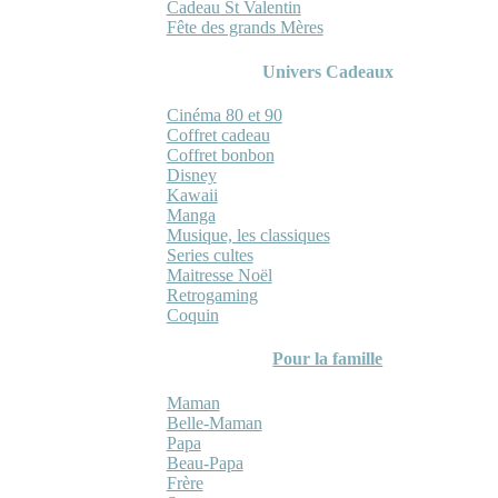
Cadeau St Valentin
Fête des grands Mères
Univers Cadeaux
Cinéma 80 et 90
Coffret cadeau
Coffret bonbon
Disney
Kawaii
Manga
Musique, les classiques
Series cultes
Maitresse Noël
Retrogaming
Coquin
Pour la famille
Maman
Belle-Maman
Papa
Beau-Papa
Frère