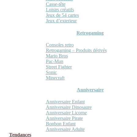
Casse-tête
Loisirs créatifs
Jeux de 54 cartes
Jeux d’exterieur
Retrogaming
Consoles retro
Retrogaming – Produits dérivés
Mario Bros
Pac-Man
Street Fighter
Sonic
Minecraft
Anniversaire
Anniversaire Enfant
Anniversaire Dinosaure
Anniversaire Licorne
Anniversaire Pirate
Bonbon Enfant
Anniversaire Adulte
Tendances