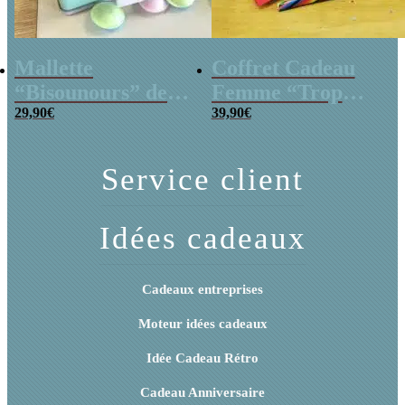
Mallette
Coffret Cadeau
“Bisounours” des
Femme “Trop
années 80 remplie
29,90
€
Mignon”
39,90
€
de bonbons
Service client
Idées cadeaux
Cadeaux entreprises
Moteur idées cadeaux
Idée Cadeau Rétro
Cadeau Anniversaire