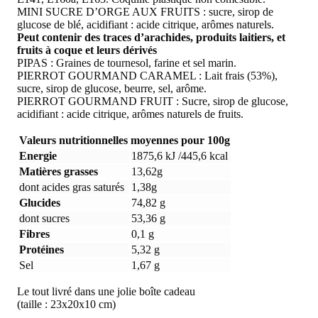
MINI SUCRE D’ORGE AUX FRUITS : sucre, sirop de
glucose de blé, acidifiant : acide citrique, arômes naturels.
Peut contenir des traces d’arachides, produits laitiers, et
fruits à coque et leurs dérivés
PIPAS : Graines de tournesol, farine et sel marin.
PIERROT GOURMAND CARAMEL : Lait frais (53%),
sucre, sirop de glucose, beurre, sel, arôme.
PIERROT GOURMAND FRUIT : Sucre, sirop de glucose,
acidifiant : acide citrique, arômes naturels de fruits.
Valeurs nutritionnelles moyennes pour 100g
Energie
1875,6 kJ /445,6 kcal
Matières grasses
13,62g
dont acides gras saturés
1,38g
Glucides
74,82 g
dont sucres
53,36 g
Fibres
0,1 g
Protéines
5,32 g
Sel
1,67 g
Le tout livré dans une jolie boîte cadeau
(taille : 23x20x10 cm)