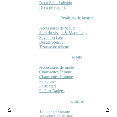
Deco Saint Valentin
Déco de Pâques
Produits de beauté
Accessoires de beauté
Soin du visage & Maquillage
Savons et bain
Beauté pour lui
Trousse de toilette
Mode
Accessoires de mode
Chaussettes Femme
Chaussettes Homme
Parapluies
Porte clefs
Pin’s et Badges
Cuisine
Tabliers de cuisine
Maniques de cuisine