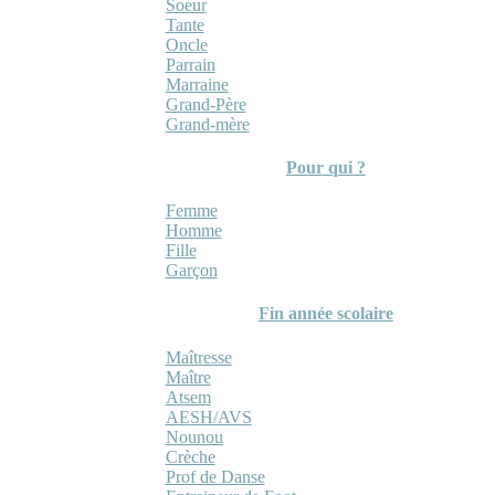
Soeur
Tante
Oncle
Parrain
Marraine
Grand-Père
Grand-mère
Pour qui ?
Femme
Homme
Fille
Garçon
Fin année scolaire
Maîtresse
Maître
Atsem
AESH/AVS
Nounou
Crèche
Prof de Danse