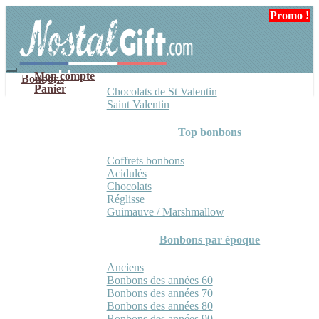
Aller
Aller
Promo !
Promo !
à
au
la
contenu
navigation
Mon compte
Bonbons
Panier
Chocolats de St Valentin
Saint Valentin
Top bonbons
Coffrets bonbons
Acidulés
Chocolats
Réglisse
Guimauve / Marshmallow
Bonbons par époque
Anciens
Bonbons des années 60
Bonbons des années 70
Bonbons des années 80
Bonbons des années 90