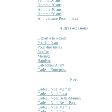
Femme 50 ans
Homme 30 ans
Homme 40 ans
Homme 50 ans
Anniversaire Personnalisé
Autres occasions
Départ à la retraite
Pot de départ
Pour dire merci
Insolite
Mariage
Baptême
Calendrier Avent
Cadeau Entreprise
Noël
Cadeau Noël Maman
Cadeau Noël Papa
Cadeau Noël Belle-Maman
Cadeau Noël Beau-Papa
Cadeau Noël Mamie
Cadeau Noël Papy