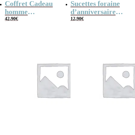
Coffret Cadeau
Sucettes foraine
homme
d’anniversaire
« Génération 60
42,90
€
années 60
12,90
€
dans la cour
personnalisées x12
d’école » – Cadeau
– Design années 60
personnalisé