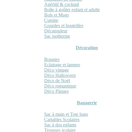
Apéritif & cocktail
Boîte à goûter enfant et adulte
Bols et Mugs
Cuisine
Gourdes et bouteilles
Décapsuleur
Sac isotherme
Décoration
Bougies
Eclairage et lampes
Déco vintage
Déco Halloween
Déco de Noël
Déco romantique
Déco Pâques
Bagagerie
Sac à main et Tote bags
Cartables Scolaires
Sac à dos enfants
Trousses scolaire