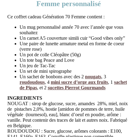
Femme personnalisé
Ce coffret cadeau Génération 70 Femme contient :
Un mug personnalisé année 70 avec l’année que vous
souhaitez
Un carnet A5 couverture simili cuir “Good vibes only”
Une paire de lunette armature metal en forme de coeur
(verre rose)
Un pot de colle Cléopâtre (50g)
Un tote bag Peace and Love
Un jeu de Tac-Tac
Un set de mini spirographe
Un sachet de bonbons avec des 2
nougats
, 3
roudoudous
, 4
mini sucre d’orge aux fruits
, 1
sachet
de Pipas
, et 2
sucettes Pierrot Gourmands
INGREDIENTS
NOUGAT : sirop de glucose, sucre, amandes 28%, miel, noix
de pistaches 2,0%, hostie [amidon de pommes de terre, huile
végétale (tournesol), eau], blanc d’oeuf en poudre, arôme :
vanille. Peut contenir des traces de lait et autres noix. Fabriqué
en Belgique.
ROUDOUDOU : Sucre, glucose, arômes colorants : E100,
E141, E160a, E163. Coquille plastique non comestible.