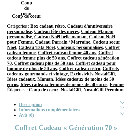
Coup de coeur
Catégories :
Box cadeau rétro
,
Cadeau d'anniversaire
personnalisé
,
Cadeau fête des mères
,
Cadeau Maman
personnalisé
,
Cadeau Noël belle maman
,
Cadeau Noël
pour Femme
,
Cadeau Parrain / Marraine
,
Cadeau soeur
Noël
,
Cadeau Tata Noël
,
Cadeaux personnalisés
,
Coffret
cadeau femme
,
Coffret cadeau femme 40 ans
,
Coffret
cadeau femme plus de 50 ans
,
Coffret cadeau génération
70
,
Coffret cadeau plus de 50 ans
,
Coffret cadeau pour
homme de plus de 50 ans
,
Coffret cadeau rétro
,
Coffrets
cadeaux gourmands et vintage
,
Exclusivités NostalGift
,
Idées cadeaux
,
Maman
,
Idées cadeaux de moins de 50
euros
,
Idées cadeaux femmes de moins de 50 euros
,
Femme
Étiquettes :
Coup de coeur
,
NostalGift
,
NostalGift Premium
Description
Informations complémentaires
Avis (0)
Coffret Cadeau « Génération 70 »