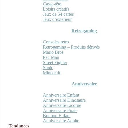
Casse-tête
Loisirs créatifs
Jeux de 54 cartes
Jeux d’exterieur
Retrogaming
Consoles retro
Retrogaming – Produits dérivés
Mario Bros
Pac-Man
Street Fighter
Sonic
Minecraft
Anniversaire
Anniversaire Enfant
Anniversaire Dinosaure
Anniversaire Licorne
Anniversaire Pirate
Bonbon Enfant
Anniversaire Adulte
Tendances