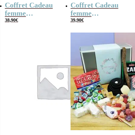
Coffret Cadeau
Coffret Cadeau
femme
femme
« Génération 60 »
38,90
€
« Génération 70 »
39,90
€
Personnalisé –
personnalisé
cadeau Femme