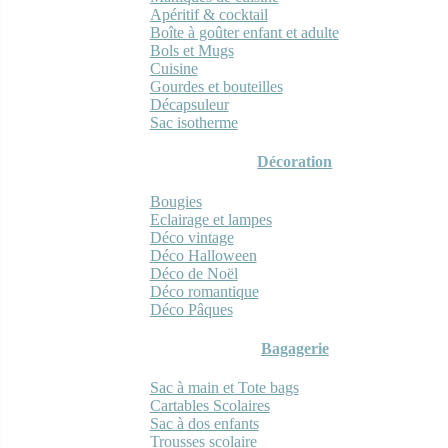
Apéritif & cocktail
Boîte à goûter enfant et adulte
Bols et Mugs
Cuisine
Gourdes et bouteilles
Décapsuleur
Sac isotherme
Décoration
Bougies
Eclairage et lampes
Déco vintage
Déco Halloween
Déco de Noël
Déco romantique
Déco Pâques
Bagagerie
Sac à main et Tote bags
Cartables Scolaires
Sac à dos enfants
Trousses scolaire