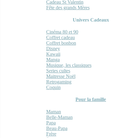
Cadeau St Valentin
Fête des grands Mères
Univers Cadeaux
Cinéma 80 et 90
Coffret cadeau
Coffret bonbon
Disney
Kawaii
Manga
Musique, les classiques
Series cultes
Maitresse Noël
Retrogaming
Coquin
Pour la famille
Maman
Belle-Maman
Papa
Beau-Papa
Frère