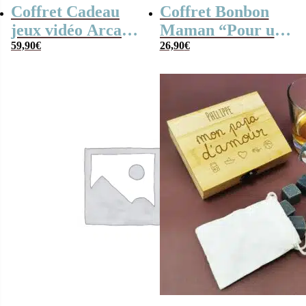
Coffret Cadeau
Coffret Bonbon
jeux vidéo Arcade
Maman “Pour une
70s (Avec Mini
59,90
€
maman en or” :
26,90
€
Arcade 240 jeux)
coffret bonbon
rétro des années
60