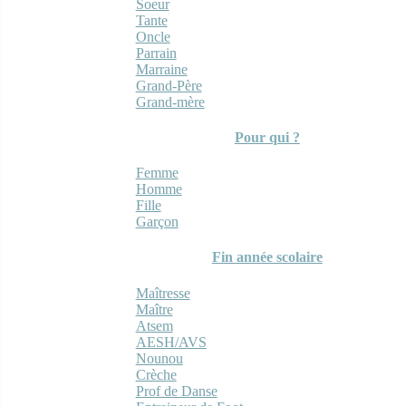
Soeur
Tante
Oncle
Parrain
Marraine
Grand-Père
Grand-mère
Pour qui ?
Femme
Homme
Fille
Garçon
Fin année scolaire
Maîtresse
Maître
Atsem
AESH/AVS
Nounou
Crèche
Prof de Danse