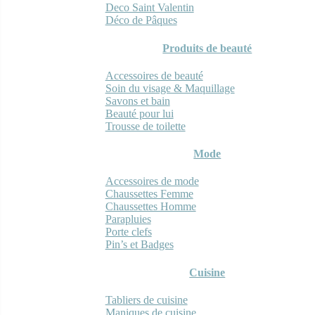
Deco Saint Valentin
Déco de Pâques
Produits de beauté
Accessoires de beauté
Soin du visage & Maquillage
Savons et bain
Beauté pour lui
Trousse de toilette
Mode
Accessoires de mode
Chaussettes Femme
Chaussettes Homme
Parapluies
Porte clefs
Pin’s et Badges
Cuisine
Tabliers de cuisine
Maniques de cuisine