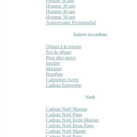
Femme 50 ans
Homme 30 ans
Homme 40 ans
Homme 50 ans
Anniversaire Personnalisé
Autres occasions
Départ à la retraite
Pot de départ
Pour dire merci
Insolite
Mariage
Baptême
Calendrier Avent
Cadeau Entreprise
Noël
Cadeau Noël Maman
Cadeau Noël Papa
Cadeau Noël Belle-Maman
Cadeau Noël Beau-Papa
Cadeau Noël Mamie
Cadeau Noël Papy