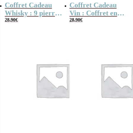
Coffret Cadeau
Coffret Cadeau
Whisky : 9 pierres
Vin : Coffret en
dans une boîte
28,90
€
liège personnalisé
28,90
€
personnalisée –
et ses accessoires
Mon tonton
de vin
d’amour