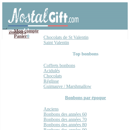
Aller
Aller
à
au
la
contenu
navigation
Mon compte
Bonbons
Panier
0
Chocolats de St Valentin
Saint Valentin
Top bonbons
Coffrets bonbons
Acidulés
Chocolats
Réglisse
Guimauve / Marshmallow
Bonbons par époque
Anciens
Bonbons des années 60
Bonbons des années 70
Bonbons des années 80
Bonbons des années 90