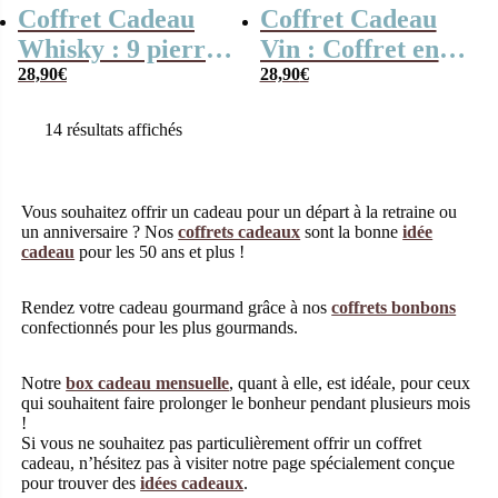
Coffret Cadeau
Coffret Cadeau
Whisky : 9 pierres
Vin : Coffret en
dans une boîte
28,90
€
liège personnalisé
28,90
€
personnalisée –
et ses accessoires
14 résultats affichés
Mon Papy
de vin – Papy
d’amour
d’amour
Vous souhaitez offrir un cadeau pour un départ à la retraine ou
un anniversaire ? Nos
coffrets cadeaux
sont la bonne
idée
cadeau
pour les 50 ans et plus !
Rendez votre cadeau gourmand grâce à nos
coffrets bonbons
confectionnés pour les plus gourmands.
Notre
box cadeau mensuelle
, quant à elle, est idéale, pour ceux
qui souhaitent faire prolonger le bonheur pendant plusieurs mois
!
Si vous ne souhaitez pas particulièrement offrir un coffret
cadeau, n’hésitez pas à visiter notre page spécialement conçue
pour trouver des
idées cadeaux
.