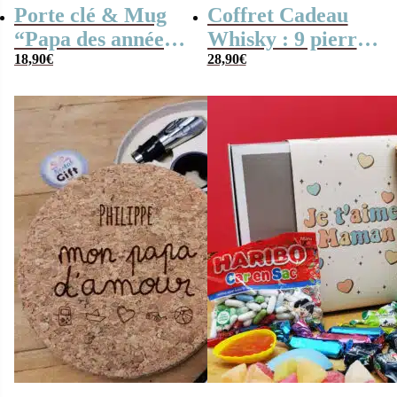
Porte clé & Mug
Coffret Cadeau
“Papa des années
Whisky : 9 pierres
70” rempli de
18,90
€
dans une boîte
28,90
€
bonbons rétro –
personnalisée –
Cadeau Papa
Mon Papa
d’amour