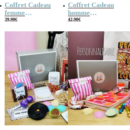
Coffret Cadeau
Coffret Cadeau
femme
homme
« Génération 70 »
39,90
€
« Génération 60
42,90
€
dans la cour
d’école » – Cadeau
personnalisé