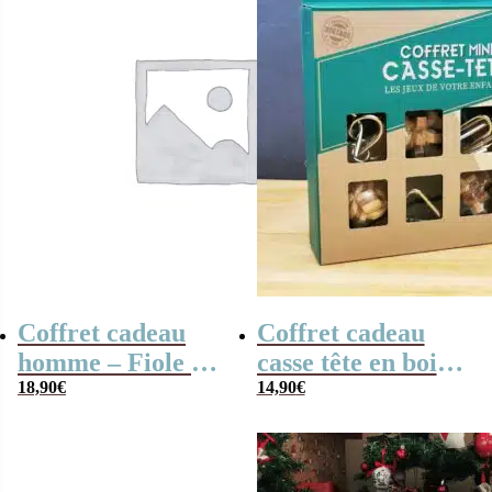
Coffret cadeau
Coffret cadeau
homme – Fiole à
casse tête en bois
whisky avec 2
18,90
€
et métal – lot de 6
14,90
€
shooter et 1
entonnoir