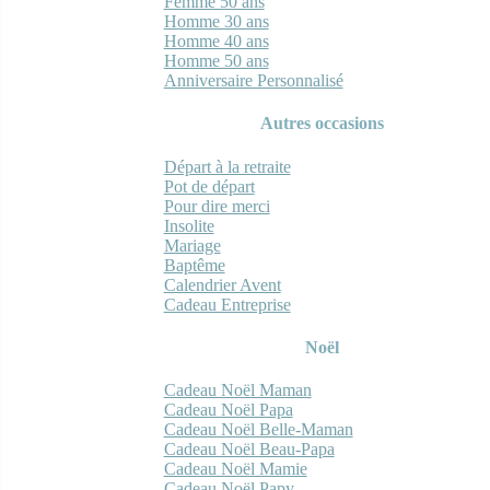
Femme 50 ans
Homme 30 ans
Homme 40 ans
Homme 50 ans
Anniversaire Personnalisé
Autres occasions
Départ à la retraite
Pot de départ
Pour dire merci
Insolite
Mariage
Baptême
Calendrier Avent
Cadeau Entreprise
Noël
Cadeau Noël Maman
Cadeau Noël Papa
Cadeau Noël Belle-Maman
Cadeau Noël Beau-Papa
Cadeau Noël Mamie
Cadeau Noël Papy