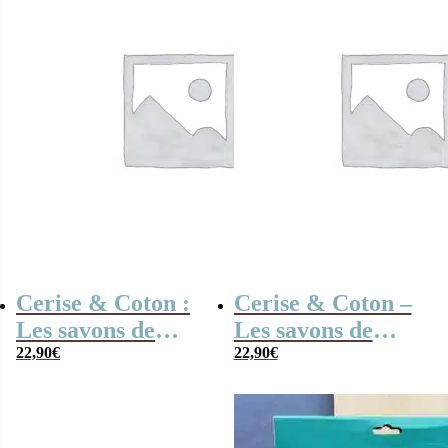
Cerise & Coton :
Cerise & Coton –
Les savons de
Les savons de
papa – Coffret
22,90
€
maman – Coffret
22,90
€
cadeau Papa
cadeau Maman