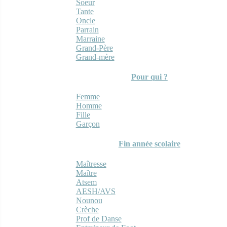
Soeur
Tante
Oncle
Parrain
Marraine
Grand-Père
Grand-mère
Pour qui ?
Femme
Homme
Fille
Garçon
Fin année scolaire
Maîtresse
Maître
Atsem
AESH/AVS
Nounou
Crèche
Prof de Danse