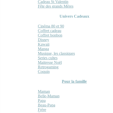
Cadeau St Valentin
Fête des grands Mères
Univers Cadeaux
Cinéma 80 et 90
Coffret cadeau
Coffret bonbon
Disney
Kawaii
Manga
Musique, les classiques
Series cultes
Maitresse Noël
Retrogaming
Coquin
Pour la famille
Maman
Belle-Maman
Papa
Beau-Papa
Frère