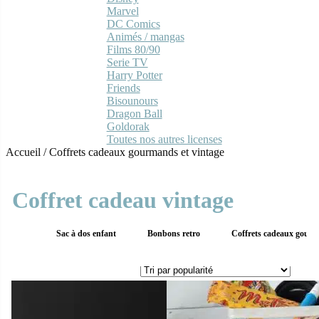
Marvel
DC Comics
Animés / mangas
Films 80/90
Serie TV
Harry Potter
Friends
Bisounours
Dragon Ball
Goldorak
Toutes nos autres licenses
Accueil
/
Coffrets cadeaux gourmands et vintage
Coffret cadeau vintage
Sac à dos enfant
Bonbons retro
Coffrets cadeaux gourm