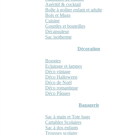
Apéritif & cocktail
Boîte à goûter enfant et adulte
Bols et Mugs
Cuisine
Gourdes et bouteilles
Décapsuleur
Sac isotherme
Décoration
Bougies
Eclairage et lampes
Déco vintage
Déco Halloween
Déco de Noël
Déco romantique
Déco Pâques
Bagagerie
Sac à main et Tote bags
Cartables Scolaires
Sac à dos enfants
Trousses scolaire