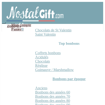
Aller
Aller
à
au
la
contenu
navigation
Mon compte
Bonbons
Panier
0
Chocolats de St Valentin
Saint Valentin
Top bonbons
Coffrets bonbons
Acidulés
Chocolats
Réglisse
Guimauve / Marshmallow
Bonbons par époque
Anciens
Bonbons des années 60
Bonbons des années 70
Bonbons des années 80
Bonbons des années 90