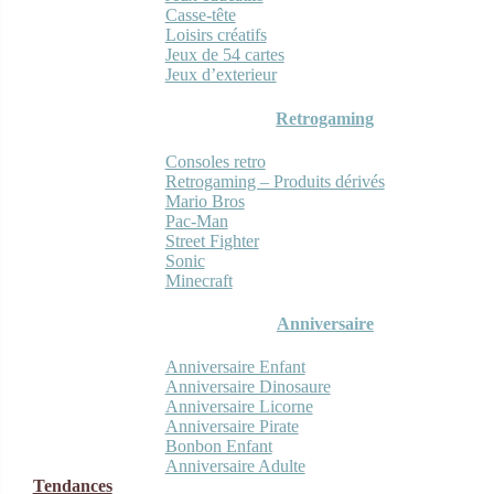
Casse-tête
Loisirs créatifs
Jeux de 54 cartes
Jeux d’exterieur
Retrogaming
Consoles retro
Retrogaming – Produits dérivés
Mario Bros
Pac-Man
Street Fighter
Sonic
Minecraft
Anniversaire
Anniversaire Enfant
Anniversaire Dinosaure
Anniversaire Licorne
Anniversaire Pirate
Bonbon Enfant
Anniversaire Adulte
Tendances