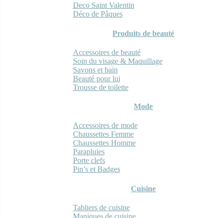
Deco Saint Valentin
Déco de Pâques
Produits de beauté
Accessoires de beauté
Soin du visage & Maquillage
Savons et bain
Beauté pour lui
Trousse de toilette
Mode
Accessoires de mode
Chaussettes Femme
Chaussettes Homme
Parapluies
Porte clefs
Pin’s et Badges
Cuisine
Tabliers de cuisine
Maniques de cuisine