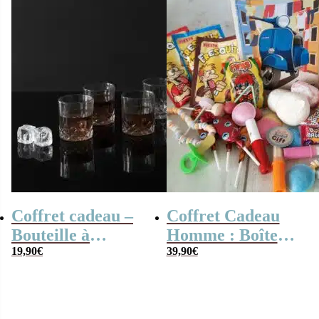
Coffret cadeau –
Coffret Cadeau
Bouteille à
Homme : Boîte
Whisky et ses 4
19,90
€
haute en métal
39,90
€
verres
“Vespa” et ses
bonbons rétro 70-
80