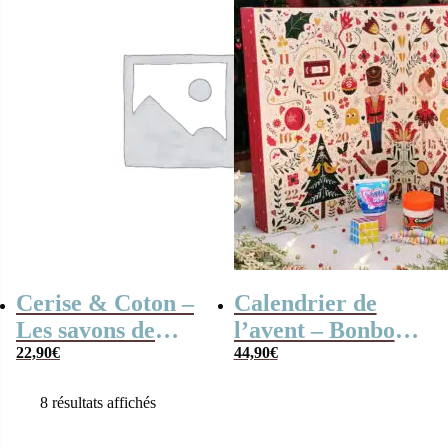
Cerise & Coton –
Calendrier de
Les savons de
l’avent – Bonbons
papy – Coffret
22,90
€
et Jouets des
44,90
€
cadeau Grand-
Années 80
8 résultats affichés
Père