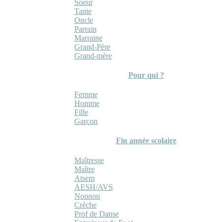
Soeur
Tante
Oncle
Parrain
Marraine
Grand-Père
Grand-mère
Pour qui ?
Femme
Homme
Fille
Garçon
Fin année scolaire
Maîtresse
Maître
Atsem
AESH/AVS
Nounou
Crèche
Prof de Danse