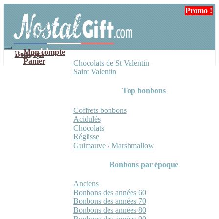
Aller
Aller
Promo !
Promo !
Promo !
à
au
la
contenu
navigation
Mon compte
Bonbons
Panier
Chocolats de St Valentin
Saint Valentin
Top bonbons
Coffrets bonbons
Acidulés
Chocolats
Réglisse
Guimauve / Marshmallow
Bonbons par époque
Anciens
Bonbons des années 60
Bonbons des années 70
Bonbons des années 80
Bonbons des années 90