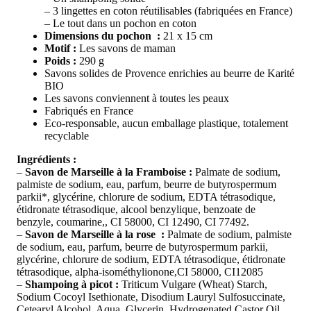
– 3 lingettes en coton réutilisables (fabriquées en France)
– Le tout dans un pochon en coton
Dimensions du pochon :
21 x 15 cm
Motif :
Les savons de maman
Poids :
290 g
Savons solides de Provence enrichies au beurre de Karité
BIO
Les savons conviennent à toutes les peaux
Fabriqués en France
Eco-responsable, aucun emballage plastique, totalement
recyclable
Ingrédients :
–
Savon de Marseille à la Framboise :
Palmate de sodium,
palmiste de sodium, eau, parfum, beurre de butyrospermum
parkii*, glycérine, chlorure de sodium, EDTA tétrasodique,
étidronate tétrasodique, alcool benzylique, benzoate de
benzyle, coumarine,, CI 58000, CI 12490, CI 77492.
–
Savon de Marseille à la rose :
Palmate de sodium, palmiste
de sodium, eau, parfum, beurre de butyrospermum parkii,
glycérine, chlorure de sodium, EDTA tétrasodique, étidronate
tétrasodique, alpha-isométhylionone,CI 58000, CI12085
–
Shampoing à picot :
Triticum Vulgare (Wheat) Starch,
Sodium Cocoyl Isethionate, Disodium Lauryl Sulfosuccinate,
Cetearyl Alcohol, Aqua, Glycerin, Hydrogenated Castor Oil,