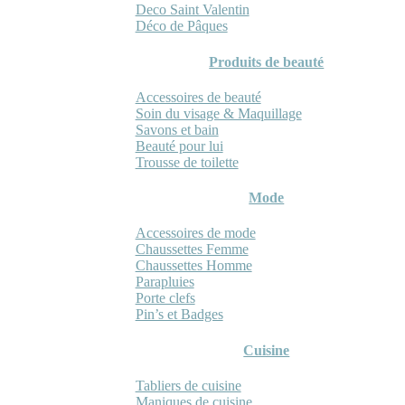
Deco Saint Valentin
Déco de Pâques
Produits de beauté
Accessoires de beauté
Soin du visage & Maquillage
Savons et bain
Beauté pour lui
Trousse de toilette
Mode
Accessoires de mode
Chaussettes Femme
Chaussettes Homme
Parapluies
Porte clefs
Pin’s et Badges
Cuisine
Tabliers de cuisine
Maniques de cuisine