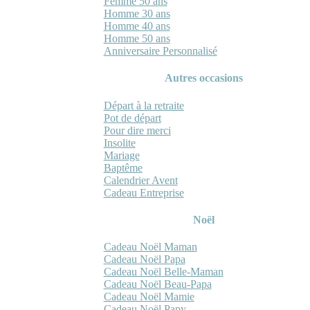
Femme 50 ans
Homme 30 ans
Homme 40 ans
Homme 50 ans
Anniversaire Personnalisé
Autres occasions
Départ à la retraite
Pot de départ
Pour dire merci
Insolite
Mariage
Baptême
Calendrier Avent
Cadeau Entreprise
Noël
Cadeau Noël Maman
Cadeau Noël Papa
Cadeau Noël Belle-Maman
Cadeau Noël Beau-Papa
Cadeau Noël Mamie
Cadeau Noël Papy