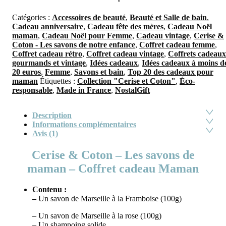
Catégories :
Accessoires de beauté
,
Beauté et Salle de bain
,
Cadeau anniversaire
,
Cadeau fête des mères
,
Cadeau Noël
maman
,
Cadeau Noël pour Femme
,
Cadeau vintage
,
Cerise &
Coton - Les savons de notre enfance
,
Coffret cadeau femme
,
Coffret cadeau rétro
,
Coffret cadeau vintage
,
Coffrets cadeaux
gourmands et vintage
,
Idées cadeaux
,
Idées cadeaux à moins d
20 euros
,
Femme
,
Savons et bain
,
Top 20 des cadeaux pour
maman
Étiquettes :
Collection "Cerise et Coton"
,
Éco-
responsable
,
Made in France
,
NostalGift
Description
Informations complémentaires
Avis (1)
Cerise & Coton – Les savons de
maman – Coffret cadeau Maman
Contenu :
–
Un savon de Marseille à la Framboise (100g)
– Un savon de Marseille à la rose (100g)
– Un shampoing solide