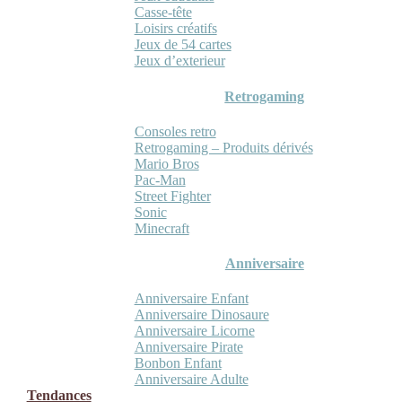
Casse-tête
Loisirs créatifs
Jeux de 54 cartes
Jeux d’exterieur
Retrogaming
Consoles retro
Retrogaming – Produits dérivés
Mario Bros
Pac-Man
Street Fighter
Sonic
Minecraft
Anniversaire
Anniversaire Enfant
Anniversaire Dinosaure
Anniversaire Licorne
Anniversaire Pirate
Bonbon Enfant
Anniversaire Adulte
Tendances