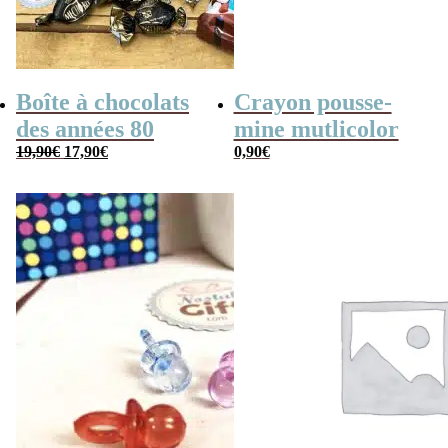
Boîte à chocolats
Crayon pousse-
des années 80
mine mutlicolor
Le
Le
19,90
€
17,90
€
0,90
€
prix
prix
initial
actuel
était :
est :
19,90€.
17,90€.