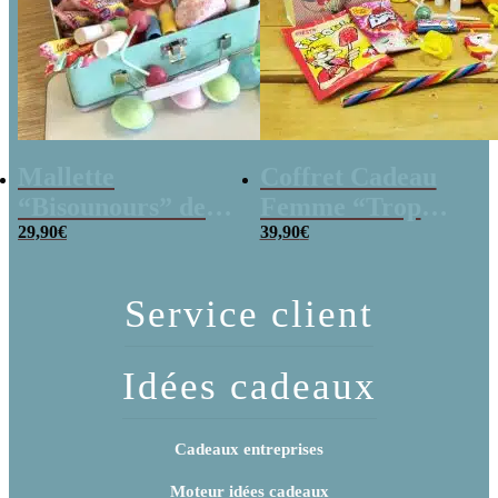
Mallette
Coffret Cadeau
“Bisounours” des
Femme “Trop
années 80 remplie
29,90
€
Mignon”
39,90
€
de bonbons
Service client
Idées cadeaux
Cadeaux entreprises
Moteur idées cadeaux