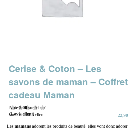
Cerise & Coton – Les
savons de maman – Coffre
cadeau Maman
Noté
5.00
sur 5 basé
(
1
avis client)
sur
1
notation client
22,90
Les
mamans
adorent les produits de beauté, elles vont donc adorer