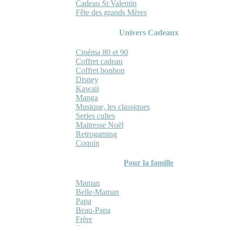
Cadeau St Valentin
Fête des grands Mères
Univers Cadeaux
Cinéma 80 et 90
Coffret cadeau
Coffret bonbon
Disney
Kawaii
Manga
Musique, les classiques
Series cultes
Maitresse Noël
Retrogaming
Coquin
Pour la famille
Maman
Belle-Maman
Papa
Beau-Papa
Frère