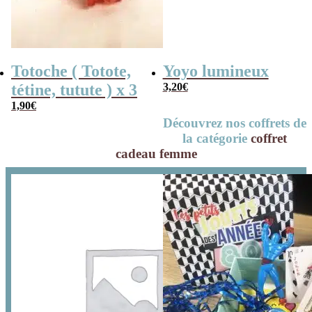
Totoche ( Totote,
Yoyo lumineux
tétine, tutute ) x 3
3,20
€
1,90
€
Découvrez nos coffrets de
la catégorie
coffret
cadeau femme