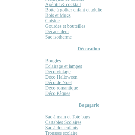
Apéritif & cocktail
Boîte à goûter enfant et adulte
Bols et Mugs
Cuisine
Gourdes et bouteilles
Décapsuleur
Sac isotherme
Décoration
Bougies
Eclairage et lampes
Déco vintage
Déco Halloween
Déco de Noël
Déco romantique
Déco Pâques
Bagagerie
Sac à main et Tote bags
Cartables Scolaires
Sac à dos enfants
Trousses scolaire