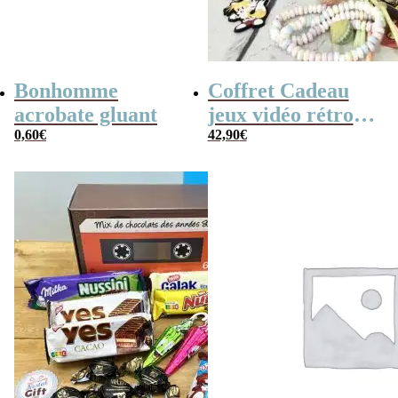
Bonhomme
Coffret Cadeau
acrobate gluant
jeux vidéo rétro
0,60
€
(avec sa console de
42,90
€
poche retro)