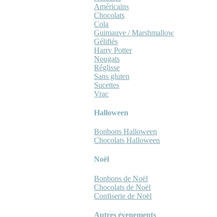
Américains
Chocolats
Cola
Guimauve / Marshmallow
Gélifiés
Harry Potter
Nougats
Réglisse
Sans gluten
Sucettes
Vrac
Halloween
Bonbons Halloween
Chocolats Halloween
Noël
Bonbons de Noël
Chocolats de Noël
Confiserie de Noël
Autres évenements