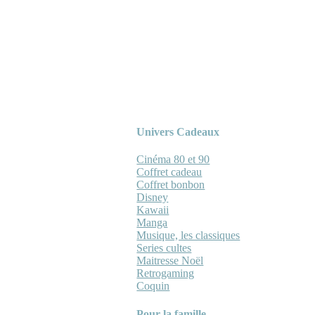
Univers Cadeaux
Cinéma 80 et 90
Coffret cadeau
Coffret bonbon
Disney
Kawaii
Manga
Musique, les classiques
Series cultes
Maitresse Noël
Retrogaming
Coquin
Pour la famille