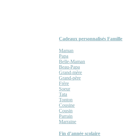
Cadeaux personnalisés Famille
Maman
Papa
Belle-Maman
Beau-Papa
Grand-mère
Grand-père
Frère
Soeur
Tata
Tonton
Cousine
Cousin
Parrain
Marraine
Fin d’année scolaire