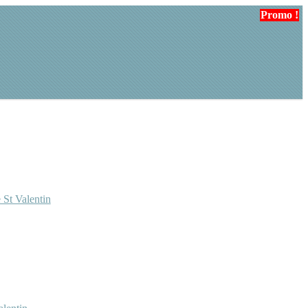
Promo !
Promo !
 St Valentin