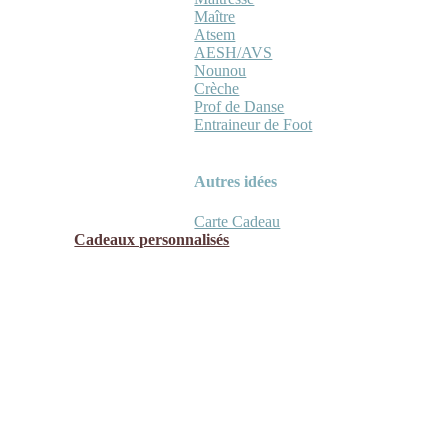
Maître
Atsem
AESH/AVS
Nounou
Crèche
Prof de Danse
Entraineur de Foot
Autres idées
Carte Cadeau
Cadeaux personnalisés