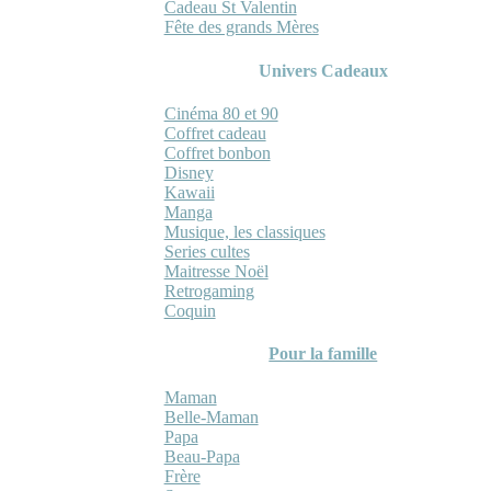
Cadeau St Valentin
Fête des grands Mères
Univers Cadeaux
Cinéma 80 et 90
Coffret cadeau
Coffret bonbon
Disney
Kawaii
Manga
Musique, les classiques
Series cultes
Maitresse Noël
Retrogaming
Coquin
Pour la famille
Maman
Belle-Maman
Papa
Beau-Papa
Frère