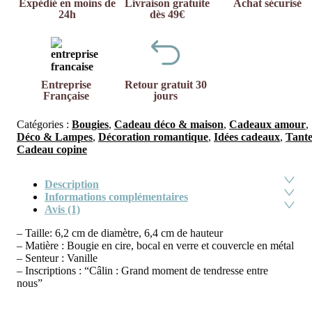
Expédié en moins de
Livraison gratuite
Achat sécurisé
24h
dès 49€
Entreprise
Retour gratuit 30
Française
jours
Catégories :
Bougies
,
Cadeau déco & maison
,
Cadeaux amour
,
Déco & Lampes
,
Décoration romantique
,
Idées cadeaux
,
Tant
Cadeau copine
Description
Informations complémentaires
Avis (1)
– Taille: 6,2 cm de diamètre, 6,4 cm de hauteur
– Matière : Bougie en cire, bocal en verre et couvercle en métal
– Senteur : Vanille
– Inscriptions : “Câlin : Grand moment de tendresse entre
nous”