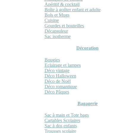
Apéritif & cocktail
Boîte à goûter enfant et adulte
Bols et Mugs
Cuisine
Gourdes et bouteilles
Décapsuleur
Sac isotherme
Décoration
Bougies
Eclairage et lampes
Déco vintage
Déco Halloween
Déco de Noël
Déco romantique
Déco Pâques
Bagagerie
Sac à main et Tote bags
Cartables Scolaires
Sac à dos enfants
Trousses scolaire