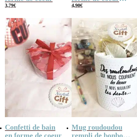
3,79
€
x10
4,90
€
Confetti de bain
Mug roudoudou
en forme de coeur
rempli de bonbons