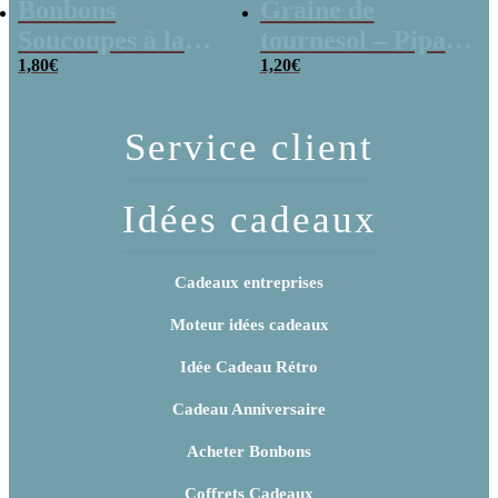
Bonbons
Graine de
Soucoupes à la
tournesol – Pipas
poudre (x20)
1,80
€
x 3
1,20
€
Service client
Idées cadeaux
Cadeaux entreprises
Moteur idées cadeaux
Idée Cadeau Rétro
Cadeau Anniversaire
Acheter Bonbons
Coffrets Cadeaux