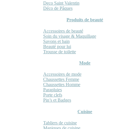
Deco Saint Valentin
Déco de Pâques
Produits de beauté
Accessoires de beauté
Soin du visage & Maquillage
Savons et bain
Beauté pour lui
Trousse de toilette
Mode
Accessoires de mode
Chaussettes Femme
Chaussettes Homme
Parapluies
Porte clefs
Pin’s et Badges
Cuisine
Tabliers de cuisine
Maniques de cuisine