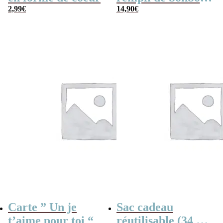
2,99
€
rétro
14,90
€
Carte ” Un je
Sac cadeau
t’aime pour toi “
réutilisable (34 x