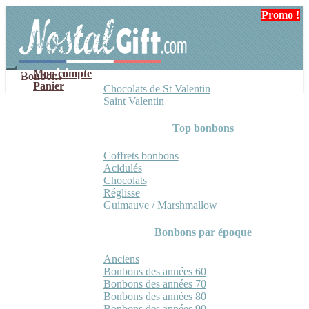
Aller
Aller
Promo !
à
au
la
contenu
navigation
Mon compte
Bonbons
Panier
Chocolats de St Valentin
Saint Valentin
Top bonbons
Coffrets bonbons
Acidulés
Chocolats
Réglisse
Guimauve / Marshmallow
Bonbons par époque
Anciens
Bonbons des années 60
Bonbons des années 70
Bonbons des années 80
Bonbons des années 90