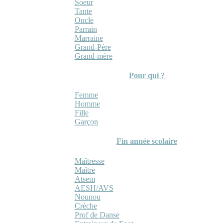
Soeur
Tante
Oncle
Parrain
Marraine
Grand-Père
Grand-mère
Pour qui ?
Femme
Homme
Fille
Garçon
Fin année scolaire
Maîtresse
Maître
Atsem
AESH/AVS
Nounou
Crèche
Prof de Danse