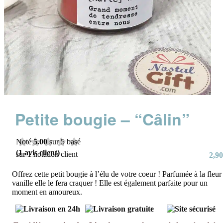
Petite bougie – “Câlin”
Noté
5.00
sur 5 basé
(
1
avis client)
sur
1
notation client
2,90
Offrez cette petit bougie à l’élu de votre coeur ! Parfumée à la fleur
vanille elle le fera craquer ! Elle est également parfaite pour un
moment en amoureux.