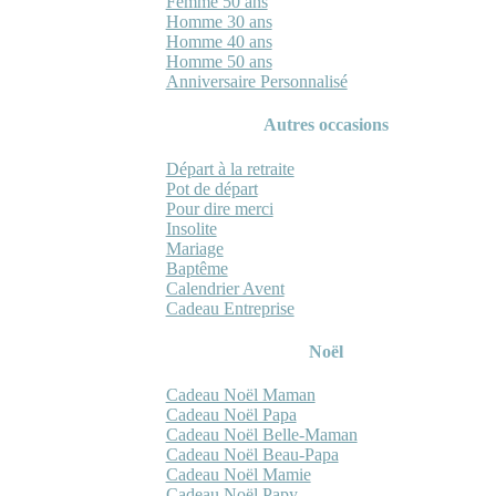
Femme 50 ans
Homme 30 ans
Homme 40 ans
Homme 50 ans
Anniversaire Personnalisé
Autres occasions
Départ à la retraite
Pot de départ
Pour dire merci
Insolite
Mariage
Baptême
Calendrier Avent
Cadeau Entreprise
Noël
Cadeau Noël Maman
Cadeau Noël Papa
Cadeau Noël Belle-Maman
Cadeau Noël Beau-Papa
Cadeau Noël Mamie
Cadeau Noël Papy