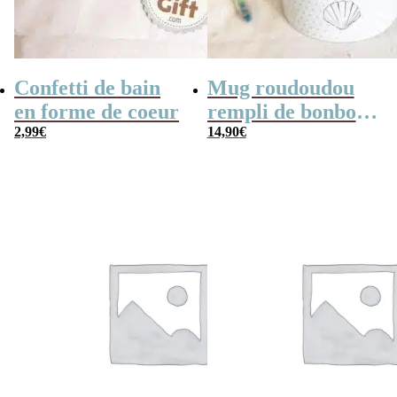
Confetti de bain
Mug roudoudou
en forme de coeur
rempli de bonbons
2,99
€
rétro
14,90
€