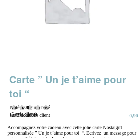
Carte ” Un je t’aime pour
toi “
Noté
5.00
sur 5 basé
(
5
avis client)
sur
5
notations client
0,90
Accompagnez votre cadeau avec cette jolie carte Nostalgift
personnalisée ” Un je t”aime pour toi “. Ecrivez un message pour