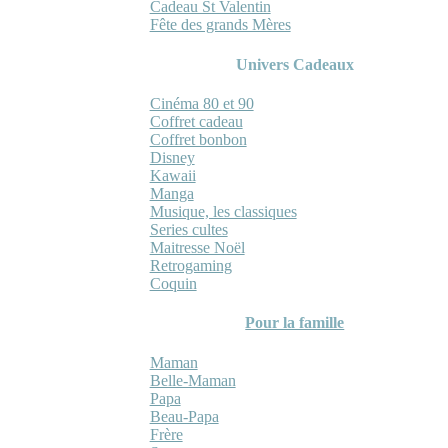
Cadeau St Valentin
Fête des grands Mères
Univers Cadeaux
Cinéma 80 et 90
Coffret cadeau
Coffret bonbon
Disney
Kawaii
Manga
Musique, les classiques
Series cultes
Maitresse Noël
Retrogaming
Coquin
Pour la famille
Maman
Belle-Maman
Papa
Beau-Papa
Frère