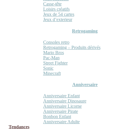
Casse-tête
Loisirs créatifs
Jeux de 54 cartes
Jeux d’exterieur
Retrogaming
Consoles retro
Retrogaming – Produits dérivés
Mario Bros
Pac-Man
Street Fighter
Sonic
Minecraft
Anniversaire
Anniversaire Enfant
Anniversaire Dinosaure
Anniversaire Licorne
Anniversaire Pirate
Bonbon Enfant
Anniversaire Adulte
Tendances