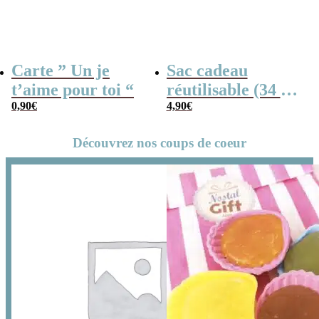
Carte ” Un je
Sac cadeau
t’aime pour toi “
réutilisable (34 x
0,90
€
42 cm) et sa carte
4,90
€
– Un je t’aime
Découvrez nos coups de coeur
pour toi