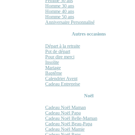
Femme 50 ans
Homme 30 ans
Homme 40 ans
Homme 50 ans
Anniversaire Personnalisé
Autres occasions
Départ à la retraite
Pot de départ
Pour dire merci
Insolite
Mariage
Baptême
Calendrier Avent
Cadeau Entreprise
Noël
Cadeau Noël Maman
Cadeau Noël Papa
Cadeau Noël Belle-Maman
Cadeau Noël Beau-Papa
Cadeau Noël Mamie
Cadeau Noël Papy