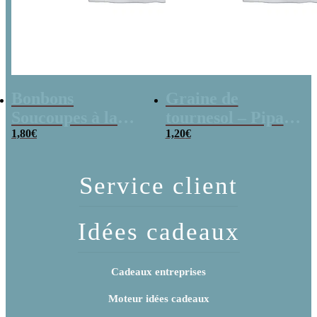
Bonbons
Graine de
Soucoupes à la
tournesol – Pipas
poudre (x20)
1,80
€
x 3
1,20
€
Service client
Idées cadeaux
Cadeaux entreprises
Moteur idées cadeaux