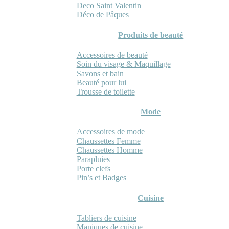
Deco Saint Valentin
Déco de Pâques
Produits de beauté
Accessoires de beauté
Soin du visage & Maquillage
Savons et bain
Beauté pour lui
Trousse de toilette
Mode
Accessoires de mode
Chaussettes Femme
Chaussettes Homme
Parapluies
Porte clefs
Pin’s et Badges
Cuisine
Tabliers de cuisine
Maniques de cuisine