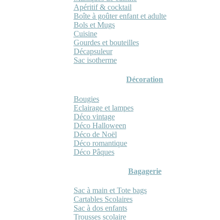
Apéritif & cocktail
Boîte à goûter enfant et adulte
Bols et Mugs
Cuisine
Gourdes et bouteilles
Décapsuleur
Sac isotherme
Décoration
Bougies
Eclairage et lampes
Déco vintage
Déco Halloween
Déco de Noël
Déco romantique
Déco Pâques
Bagagerie
Sac à main et Tote bags
Cartables Scolaires
Sac à dos enfants
Trousses scolaire