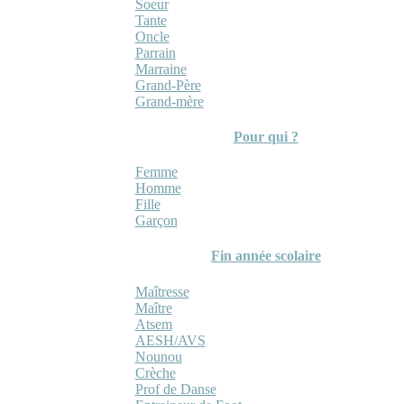
Soeur
Tante
Oncle
Parrain
Marraine
Grand-Père
Grand-mère
Pour qui ?
Femme
Homme
Fille
Garçon
Fin année scolaire
Maîtresse
Maître
Atsem
AESH/AVS
Nounou
Crèche
Prof de Danse