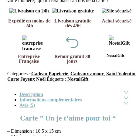
votre moitié(e) qui lui fera plaisir au dos de la carte !
Expédié en moins de
Livraison gratuite
Achat sécurisé
24h
dès 49€
NostalGift
Entreprise
Retour gratuit 30
Française
jours
Catégories :
Cadeau Papeterie
,
Cadeaux amour
,
Saint Valenti
Carte Joyeux Noël
Étiquette :
NostalGift
Description
Informations complémentaires
Avis (5)
Carte ” Un je t’aime pour toi “
– Dimension : 10,5 x 15 cm