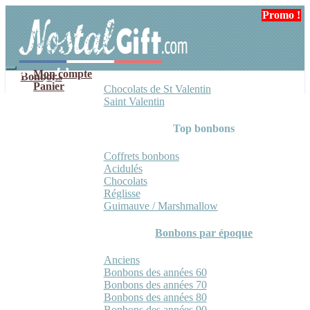
Aller
Aller
Promo !
à
au
la
contenu
navigation
Mon compte
Bonbons
Panier
Chocolats de St Valentin
Saint Valentin
Top bonbons
Coffrets bonbons
Acidulés
Chocolats
Réglisse
Guimauve / Marshmallow
Bonbons par époque
Anciens
Bonbons des années 60
Bonbons des années 70
Bonbons des années 80
Bonbons des années 90