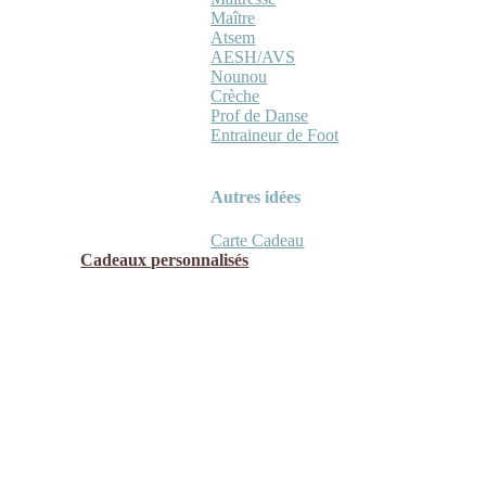
Maître
Atsem
AESH/AVS
Nounou
Crèche
Prof de Danse
Entraineur de Foot
Autres idées
Carte Cadeau
Cadeaux personnalisés