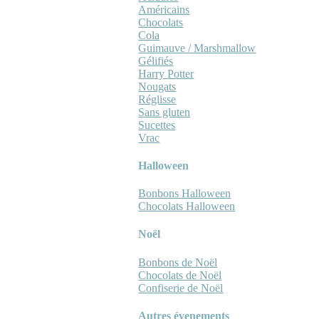
Américains
Chocolats
Cola
Guimauve / Marshmallow
Gélifiés
Harry Potter
Nougats
Réglisse
Sans gluten
Sucettes
Vrac
Halloween
Bonbons Halloween
Chocolats Halloween
Noël
Bonbons de Noël
Chocolats de Noël
Confiserie de Noël
Autres évenements