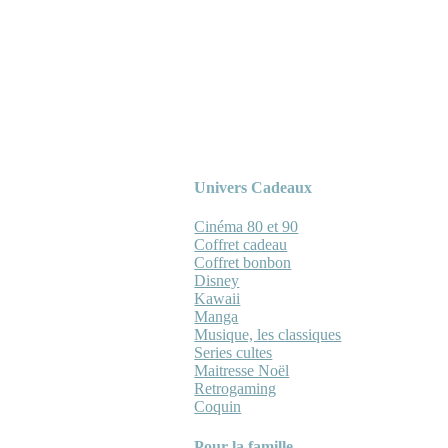
Univers Cadeaux
Cinéma 80 et 90
Coffret cadeau
Coffret bonbon
Disney
Kawaii
Manga
Musique, les classiques
Series cultes
Maitresse Noël
Retrogaming
Coquin
Pour la famille