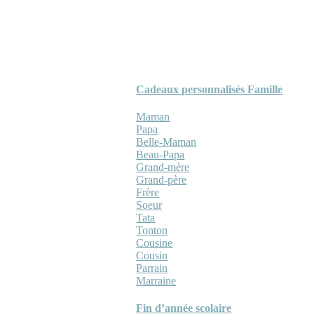
Cadeaux personnalisés Famille
Maman
Papa
Belle-Maman
Beau-Papa
Grand-mère
Grand-père
Frère
Soeur
Tata
Tonton
Cousine
Cousin
Parrain
Marraine
Fin d’année scolaire