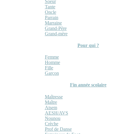
Soeur
Tante
Oncle
Parrain
Marraine
Grand-Père
Grand-mère
Pour qui ?
Femme
Homme
Fille
Garçon
Fin année scolaire
Maîtresse
Maître
Atsem
AESH/AVS
Nounou
Crèche
Prof de Danse