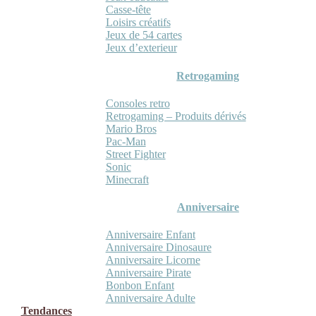
Casse-tête
Loisirs créatifs
Jeux de 54 cartes
Jeux d’exterieur
Retrogaming
Consoles retro
Retrogaming – Produits dérivés
Mario Bros
Pac-Man
Street Fighter
Sonic
Minecraft
Anniversaire
Anniversaire Enfant
Anniversaire Dinosaure
Anniversaire Licorne
Anniversaire Pirate
Bonbon Enfant
Anniversaire Adulte
Tendances