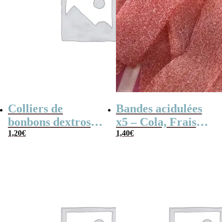
Colliers de
Bandes acidulées
bonbons dextrose
x5 – Cola, Fraise,
x2
1,20
€
Framboise,
1,40
€
Pomme, 4
couleurs