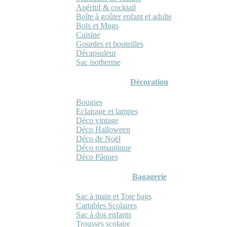
Apéritif & cocktail
Boîte à goûter enfant et adulte
Bols et Mugs
Cuisine
Gourdes et bouteilles
Décapsuleur
Sac isotherme
Décoration
Bougies
Eclairage et lampes
Déco vintage
Déco Halloween
Déco de Noël
Déco romantique
Déco Pâques
Bagagerie
Sac à main et Tote bags
Cartables Scolaires
Sac à dos enfants
Trousses scolaire