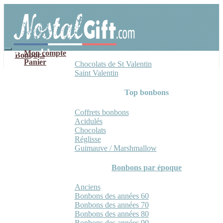
Aller
Aller
à
au
la
contenu
navigation
Mon compte
Bonbons
Panier
Chocolats de St Valentin
Saint Valentin
Top bonbons
Coffrets bonbons
Acidulés
Chocolats
Réglisse
Guimauve / Marshmallow
Bonbons par époque
Anciens
Bonbons des années 60
Bonbons des années 70
Bonbons des années 80
Bonbons des années 90