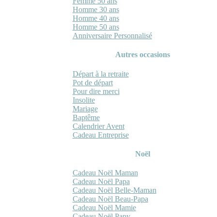
Femme 50 ans
Homme 30 ans
Homme 40 ans
Homme 50 ans
Anniversaire Personnalisé
Autres occasions
Départ à la retraite
Pot de départ
Pour dire merci
Insolite
Mariage
Baptême
Calendrier Avent
Cadeau Entreprise
Noël
Cadeau Noël Maman
Cadeau Noël Papa
Cadeau Noël Belle-Maman
Cadeau Noël Beau-Papa
Cadeau Noël Mamie
Cadeau Noël Papy