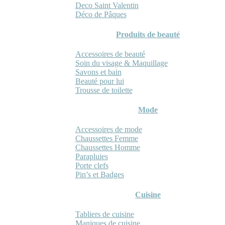
Deco Saint Valentin
Déco de Pâques
Produits de beauté
Accessoires de beauté
Soin du visage & Maquillage
Savons et bain
Beauté pour lui
Trousse de toilette
Mode
Accessoires de mode
Chaussettes Femme
Chaussettes Homme
Parapluies
Porte clefs
Pin’s et Badges
Cuisine
Tabliers de cuisine
Maniques de cuisine