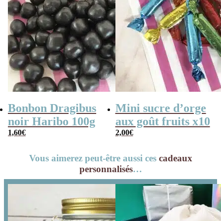
Bonbon Dragibus
Mini sucre d’orge
noir Haribo 100g
aux goût fruits x10
1,60
€
2,00
€
Vous aimerez peut-être aussi ces
cadeaux
personnalisés
…