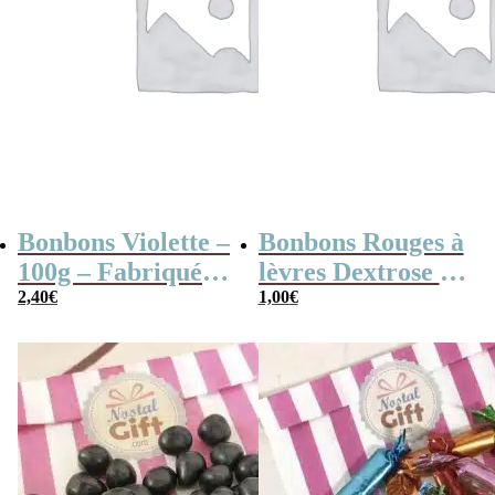
Bonbons Violette –
Bonbons Rouges à
100g – Fabriqués
lèvres Dextrose à
en France
2,40
€
croquer x3
1,00
€