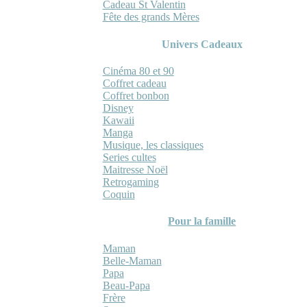
Cadeau St Valentin
Fête des grands Mères
Univers Cadeaux
Cinéma 80 et 90
Coffret cadeau
Coffret bonbon
Disney
Kawaii
Manga
Musique, les classiques
Series cultes
Maitresse Noël
Retrogaming
Coquin
Pour la famille
Maman
Belle-Maman
Papa
Beau-Papa
Frère