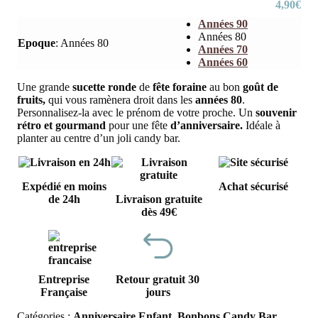
4,90
€
Années 90
Années 80
Epoque
:
Années 80
Années 70
Années 60
Une grande
sucette
ronde
de
fête foraine
au bon
goût de
fruits,
qui vous ramènera droit dans les
années 80
.
Personnalisez-la avec le prénom de votre proche. Un
souvenir
rétro et gourmand
pour une fête
d’anniversaire.
Idéale à
planter au centre d’un joli candy bar.
Expédié en moins
Achat sécurisé
de 24h
Livraison gratuite
dès 49€
Entreprise
Retour gratuit 30
Française
jours
Catégories :
Anniversaire Enfant
,
Bonbons Candy Bar
,