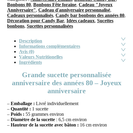
Bonbons 80
,
Bonbons Fête foraine
,
Cadeau "Joyeux
Anniversaire"
,
Cadeau d'anniversaire personnalisé
,
Cadeaux personnalisés
,
Candy bar bonbons des années 80
,
Décoration pour Candy Bar
,
Idées cadeaux
,
Sucettes
bonbons
,
Sucettes personnalisées
Description
Informations complémentaires
Avis (0)
Valeurs Nutritionelles
Ingrédients
Grande sucette personnalisée
anniversaire des années 80 – Joyeux
anniversaire
–
Emballage :
Livré individuellement
–
Quantité :
1 sucette
–
Poids :
55 grammes environ
–
Diamètre de la sucette
: 6,5 cm environ
–
Hauteur de la sucette avec bâton :
16 cm environ