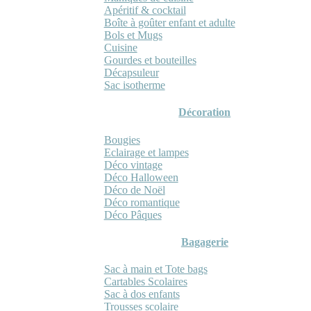
Apéritif & cocktail
Boîte à goûter enfant et adulte
Bols et Mugs
Cuisine
Gourdes et bouteilles
Décapsuleur
Sac isotherme
Décoration
Bougies
Eclairage et lampes
Déco vintage
Déco Halloween
Déco de Noël
Déco romantique
Déco Pâques
Bagagerie
Sac à main et Tote bags
Cartables Scolaires
Sac à dos enfants
Trousses scolaire