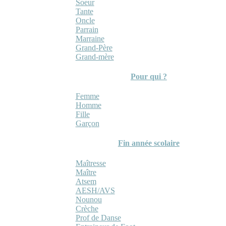
Soeur
Tante
Oncle
Parrain
Marraine
Grand-Père
Grand-mère
Pour qui ?
Femme
Homme
Fille
Garçon
Fin année scolaire
Maîtresse
Maître
Atsem
AESH/AVS
Nounou
Crèche
Prof de Danse