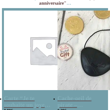
anniversaire"
…
Carte “Je te
Cache-oeil de
souhaite un joyeux
pirate –