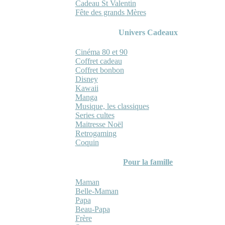
Cadeau St Valentin
Fête des grands Mères
Univers Cadeaux
Cinéma 80 et 90
Coffret cadeau
Coffret bonbon
Disney
Kawaii
Manga
Musique, les classiques
Series cultes
Maitresse Noël
Retrogaming
Coquin
Pour la famille
Maman
Belle-Maman
Papa
Beau-Papa
Frère