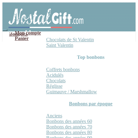
Aller
Aller
à
au
la
contenu
navigation
Mon compte
Bonbons
Panier
Chocolats de St Valentin
Saint Valentin
Top bonbons
Coffrets bonbons
Acidulés
Chocolats
Réglisse
Guimauve / Marshmallow
Bonbons par époque
Anciens
Bonbons des années 60
Bonbons des années 70
Bonbons des années 80
Bonbons des années 90