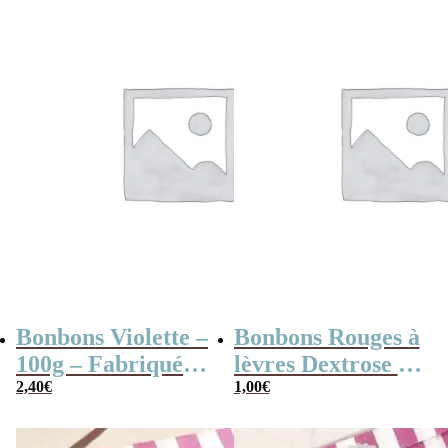
Bonbons Violette –
Bonbons Rouges à
100g – Fabriqués
lèvres Dextrose à
en France
2,40
€
croquer x3
1,00
€