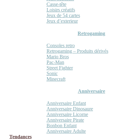
Casse-tête
Loisirs créatifs
Jeux de 54 cartes
Jeux d’exterieur
Retrogaming
Consoles retro
Retrogaming – Produits dérivés
Mario Bros
Pac-Man
Street Fighter
Sonic
Minecraft
Anniversaire
Anniversaire Enfant
Anniversaire Dinosaure
Anniversaire Licorne
Anniversaire Pirate
Bonbon Enfant
Anniversaire Adulte
Tendances