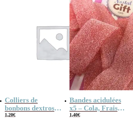
Colliers de
Bandes acidulées
bonbons dextrose
x5 – Cola, Fraise,
x2
1,20
€
Framboise,
1,40
€
Pomme, 4
couleurs