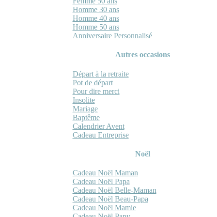
Femme 50 ans
Homme 30 ans
Homme 40 ans
Homme 50 ans
Anniversaire Personnalisé
Autres occasions
Départ à la retraite
Pot de départ
Pour dire merci
Insolite
Mariage
Baptême
Calendrier Avent
Cadeau Entreprise
Noël
Cadeau Noël Maman
Cadeau Noël Papa
Cadeau Noël Belle-Maman
Cadeau Noël Beau-Papa
Cadeau Noël Mamie
Cadeau Noël Papy