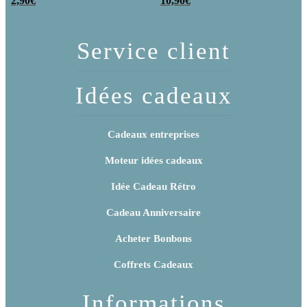
de Lollies x10 –
2,90
€
Joyeux
10,90
€
Joyeux
anniversaire !
Anniversaire
Service client
Idées cadeaux
Cadeaux entreprises
Moteur idées cadeaux
Idée Cadeau Rétro
Cadeau Anniversaire
Acheter Bonbons
Coffrets Cadeaux
Informations