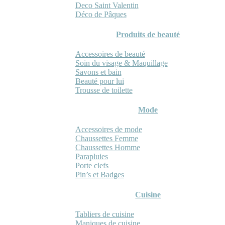
Deco Saint Valentin
Déco de Pâques
Produits de beauté
Accessoires de beauté
Soin du visage & Maquillage
Savons et bain
Beauté pour lui
Trousse de toilette
Mode
Accessoires de mode
Chaussettes Femme
Chaussettes Homme
Parapluies
Porte clefs
Pin’s et Badges
Cuisine
Tabliers de cuisine
Maniques de cuisine