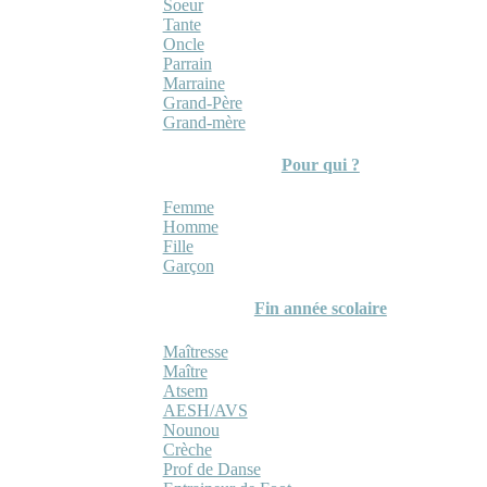
Soeur
Tante
Oncle
Parrain
Marraine
Grand-Père
Grand-mère
Pour qui ?
Femme
Homme
Fille
Garçon
Fin année scolaire
Maîtresse
Maître
Atsem
AESH/AVS
Nounou
Crèche
Prof de Danse