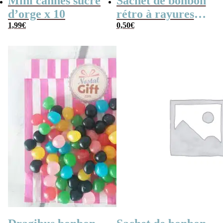
Mini cannes sucre
Sachet de bonbon
d’orge x 10
rétro à rayures
1,99
€
roses et blanches
0,50
€
x1