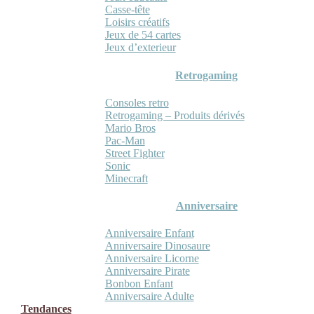
Casse-tête
Loisirs créatifs
Jeux de 54 cartes
Jeux d’exterieur
Retrogaming
Consoles retro
Retrogaming – Produits dérivés
Mario Bros
Pac-Man
Street Fighter
Sonic
Minecraft
Anniversaire
Anniversaire Enfant
Anniversaire Dinosaure
Anniversaire Licorne
Anniversaire Pirate
Bonbon Enfant
Anniversaire Adulte
Tendances