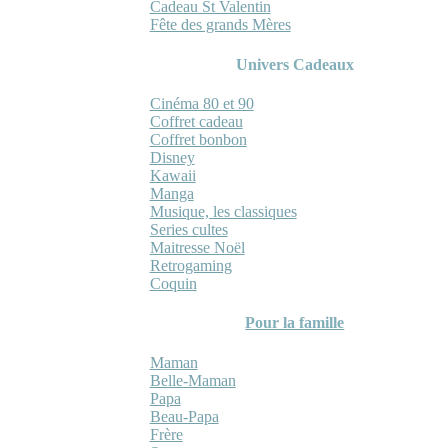
Cadeau St Valentin
Fête des grands Mères
Univers Cadeaux
Cinéma 80 et 90
Coffret cadeau
Coffret bonbon
Disney
Kawaii
Manga
Musique, les classiques
Series cultes
Maitresse Noël
Retrogaming
Coquin
Pour la famille
Maman
Belle-Maman
Papa
Beau-Papa
Frère