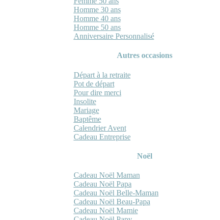
Femme 50 ans
Homme 30 ans
Homme 40 ans
Homme 50 ans
Anniversaire Personnalisé
Autres occasions
Départ à la retraite
Pot de départ
Pour dire merci
Insolite
Mariage
Baptême
Calendrier Avent
Cadeau Entreprise
Noël
Cadeau Noël Maman
Cadeau Noël Papa
Cadeau Noël Belle-Maman
Cadeau Noël Beau-Papa
Cadeau Noël Mamie
Cadeau Noël Papy