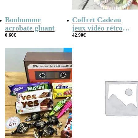
Bonhomme
Coffret Cadeau
acrobate gluant
jeux vidéo rétro
0,60
€
(avec sa console de
42,90
€
poche retro)