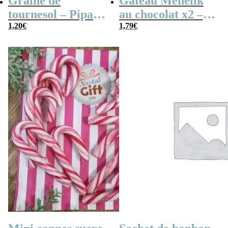
Graine de
Gâteau Ménélik
tournesol – Pipas
au chocolat x2 –
x 3
1,20
€
Gaufrette
1,79
€
triangulaire