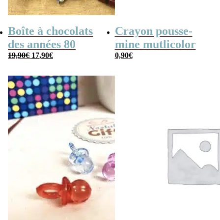
Boîte à chocolats
Crayon pousse-
des années 80
mine mutlicolor
Le
Le
19,90
€
17,90
€
0,90
€
prix
prix
initial
actuel
était :
est :
19,90€.
17,90€.