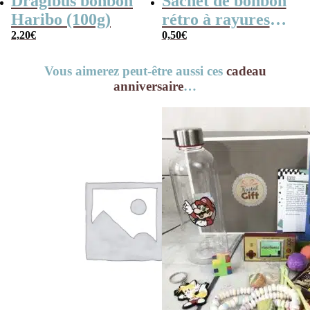
Dragibus bonbon
Sachet de bonbon
Haribo (100g)
rétro à rayures
2,20
€
rouges et blanches
0,50
€
x1
Vous aimerez peut-être aussi ces
cadeau
anniversaire
…