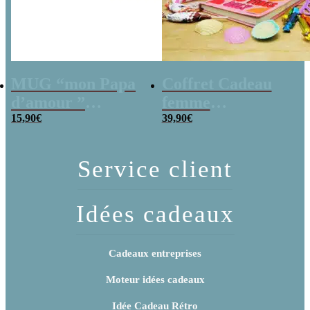
MUG “mon Papa
Coffret Cadeau
d’amour ”
femme
bonbons rétro 70 –
15,90
€
« Génération 70 »
39,90
€
Cadeau Papa
personnalisé
Service client
Idées cadeaux
Cadeaux entreprises
Moteur idées cadeaux
Idée Cadeau Rétro