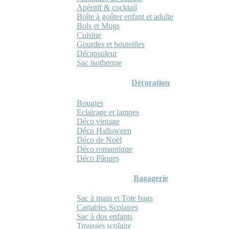
Apéritif & cocktail
Boîte à goûter enfant et adulte
Bols et Mugs
Cuisine
Gourdes et bouteilles
Décapsuleur
Sac isotherme
Décoration
Bougies
Eclairage et lampes
Déco vintage
Déco Halloween
Déco de Noël
Déco romantique
Déco Pâques
Bagagerie
Sac à main et Tote bags
Cartables Scolaires
Sac à dos enfants
Trousses scolaire