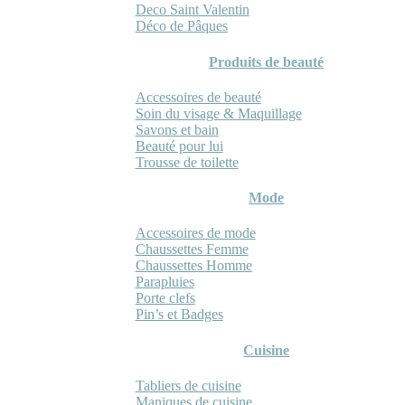
Deco Saint Valentin
Déco de Pâques
Produits de beauté
Accessoires de beauté
Soin du visage & Maquillage
Savons et bain
Beauté pour lui
Trousse de toilette
Mode
Accessoires de mode
Chaussettes Femme
Chaussettes Homme
Parapluies
Porte clefs
Pin’s et Badges
Cuisine
Tabliers de cuisine
Maniques de cuisine