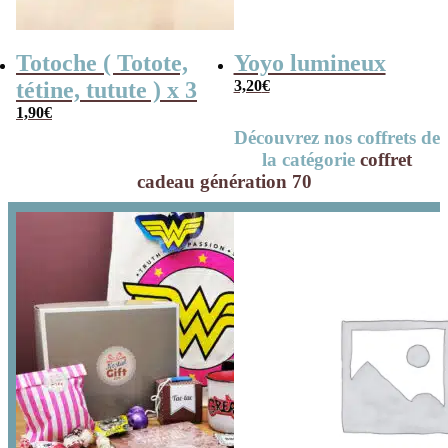
Totoche ( Totote,
Yoyo lumineux
tétine, tutute ) x 3
3,20
€
1,90
€
Découvrez nos coffrets de
la catégorie
coffret
cadeau génération 70