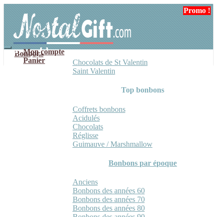
Aller
Aller
Promo !
à
au
la
contenu
navigation
Mon compte
Bonbons
Panier
Chocolats de St Valentin
Saint Valentin
Top bonbons
Coffrets bonbons
Acidulés
Chocolats
Réglisse
Guimauve / Marshmallow
Bonbons par époque
Anciens
Bonbons des années 60
Bonbons des années 70
Bonbons des années 80
Bonbons des années 90