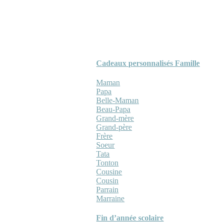
Cadeaux personnalisés Famille
Maman
Papa
Belle-Maman
Beau-Papa
Grand-mère
Grand-père
Frère
Soeur
Tata
Tonton
Cousine
Cousin
Parrain
Marraine
Fin d’année scolaire