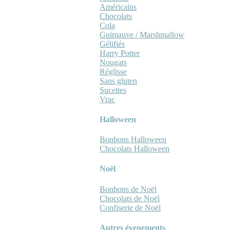
Américains
Chocolats
Cola
Guimauve / Marshmallow
Gélifiés
Harry Potter
Nougats
Réglisse
Sans gluten
Sucettes
Vrac
Halloween
Bonbons Halloween
Chocolats Halloween
Noël
Bonbons de Noël
Chocolats de Noël
Confiserie de Noël
Autres évenements