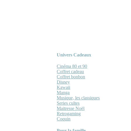
Univers Cadeaux
Cinéma 80 et 90
Coffret cadeau
Coffret bonbon
Disney
Kawaii
Manga
Musique, les classiques
Series cultes
Maitresse Noël
Retrogaming
Coquin
Pour la famille