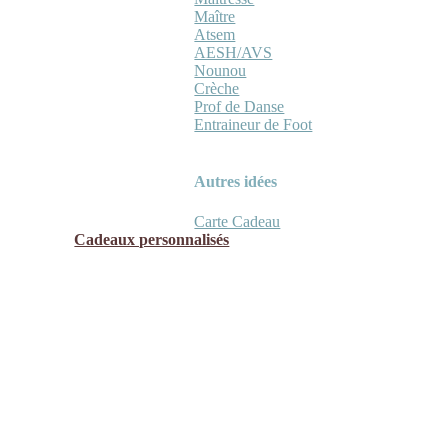
Maître
Atsem
AESH/AVS
Nounou
Crèche
Prof de Danse
Entraineur de Foot
Autres idées
Carte Cadeau
Cadeaux personnalisés