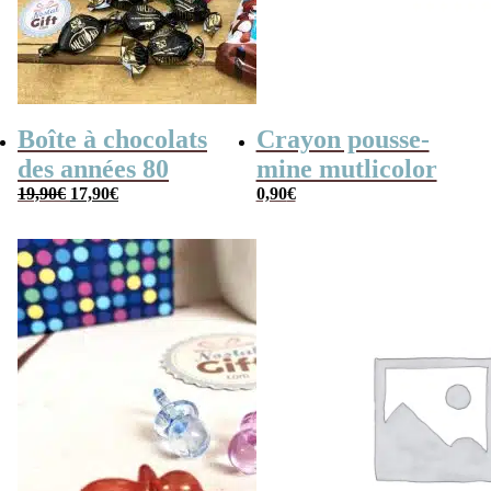
Boîte à chocolats
Crayon pousse-
des années 80
mine mutlicolor
Le
Le
19,90
€
17,90
€
0,90
€
prix
prix
initial
actuel
était :
est :
19,90€.
17,90€.