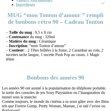
Valeurs Nutritionelles
Ingrédients
MUG “mon Tonton d’amour ” rempli
de bonbons rétro 90 – Cadeau Tonton
–
Taille du mug
: 9,5 x 8 cm
–
Contenance
du mug : 320ml
–
Matière du mug
: Céramique
–
Inscription
: “mon Tonton d’amour”
–
Contient
: 2 Têtes brûlées à la fraise, 2 Carambar au cola, 2
sucettes tache langue, 1 sucette Push Pop au cassis, 1 Magic
tétine
Bonbons des années 90
Les années 90 ont assisté à la popularisation du téléphone portable,
la sortie des consoles de jeu Sony Playstation ou l’inauguration du
tunnel sous la manche.
Comme toujours, le monde du cinéma a su nous gâter avec des films
tels que Forrest Gump, Pretty Woman, Maman, j’ai raté l’avion ou
Bodyguard.