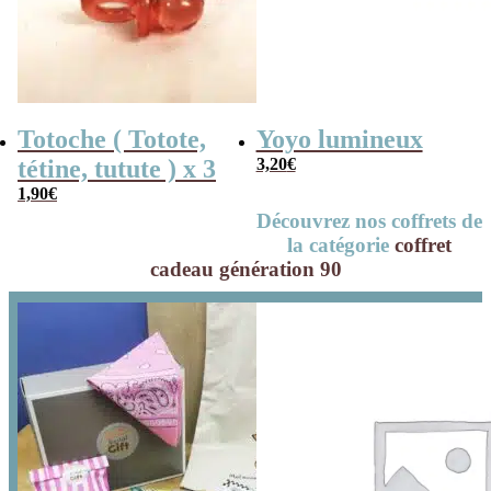
Totoche ( Totote,
Yoyo lumineux
tétine, tutute ) x 3
3,20
€
1,90
€
Découvrez nos coffrets de
la catégorie
coffret
cadeau génération 90