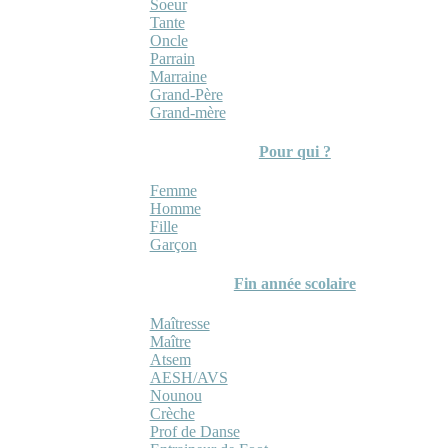
Soeur
Tante
Oncle
Parrain
Marraine
Grand-Père
Grand-mère
Pour qui ?
Femme
Homme
Fille
Garçon
Fin année scolaire
Maîtresse
Maître
Atsem
AESH/AVS
Nounou
Crèche
Prof de Danse