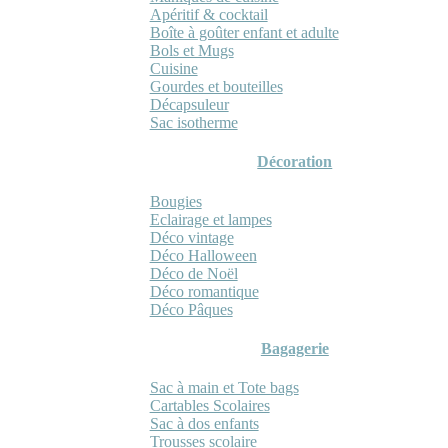
Apéritif & cocktail
Boîte à goûter enfant et adulte
Bols et Mugs
Cuisine
Gourdes et bouteilles
Décapsuleur
Sac isotherme
Décoration
Bougies
Eclairage et lampes
Déco vintage
Déco Halloween
Déco de Noël
Déco romantique
Déco Pâques
Bagagerie
Sac à main et Tote bags
Cartables Scolaires
Sac à dos enfants
Trousses scolaire