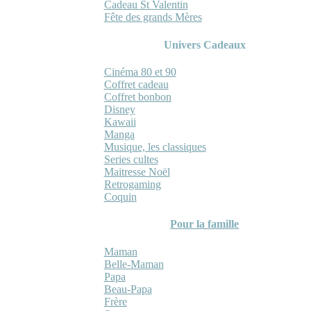
Cadeau St Valentin
Fête des grands Mères
Univers Cadeaux
Cinéma 80 et 90
Coffret cadeau
Coffret bonbon
Disney
Kawaii
Manga
Musique, les classiques
Series cultes
Maitresse Noël
Retrogaming
Coquin
Pour la famille
Maman
Belle-Maman
Papa
Beau-Papa
Frère