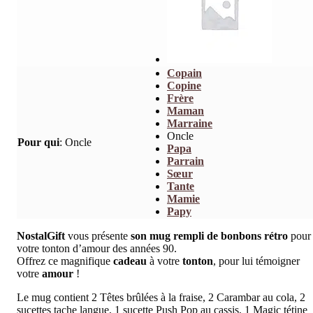
Copain
Copine
Frère
Maman
Marraine
Oncle
Pour qui
:
Oncle
Papa
Parrain
Sœur
Tante
Mamie
Papy
NostalGift
vous présente
son mug rempli de bonbons rétro
pour
votre tonton d’amour des années 90.
Offrez ce magnifique
cadeau
à votre
tonton
, pour lui témoigner
votre
amour
!
Le mug contient 2 Têtes brûlées à la fraise, 2 Carambar au cola, 2
sucettes tache langue, 1 sucette Push Pop au cassis, 1 Magic tétine