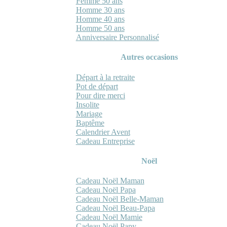
Femme 50 ans
Homme 30 ans
Homme 40 ans
Homme 50 ans
Anniversaire Personnalisé
Autres occasions
Départ à la retraite
Pot de départ
Pour dire merci
Insolite
Mariage
Baptême
Calendrier Avent
Cadeau Entreprise
Noël
Cadeau Noël Maman
Cadeau Noël Papa
Cadeau Noël Belle-Maman
Cadeau Noël Beau-Papa
Cadeau Noël Mamie
Cadeau Noël Papy