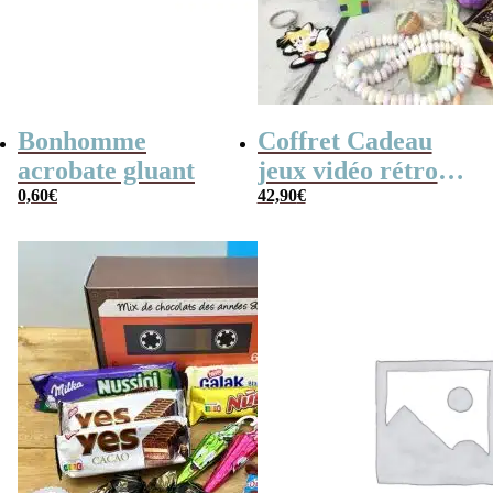
Bonhomme
Coffret Cadeau
acrobate gluant
jeux vidéo rétro
0,60
€
(avec sa console de
42,90
€
poche retro)