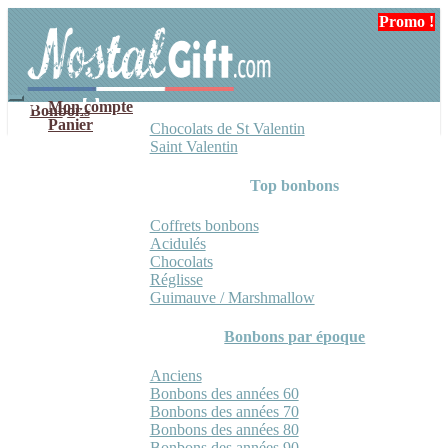
Aller
Aller
Promo !
Promo !
à
au
la
contenu
navigation
Mon compte
Bonbons
Panier
Chocolats de St Valentin
Saint Valentin
Top bonbons
Coffrets bonbons
Acidulés
Chocolats
Réglisse
Guimauve / Marshmallow
Bonbons par époque
Anciens
Bonbons des années 60
Bonbons des années 70
Bonbons des années 80
Bonbons des années 90