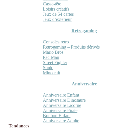
Casse-tête
Loisirs créatifs
Jeux de 54 cartes
Jeux d’exterieur
Retrogaming
Consoles retro
Retrogaming – Produits dérivés
Mario Bros
Pac-Man
Street Fighter
Sonic
Minecraft
Anniversaire
Anniversaire Enfant
Anniversaire Dinosaure
Anniversaire Licorne
Anniversaire Pirate
Bonbon Enfant
Anniversaire Adulte
Tendances