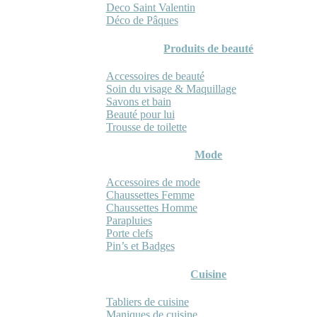
Deco Saint Valentin
Déco de Pâques
Produits de beauté
Accessoires de beauté
Soin du visage & Maquillage
Savons et bain
Beauté pour lui
Trousse de toilette
Mode
Accessoires de mode
Chaussettes Femme
Chaussettes Homme
Parapluies
Porte clefs
Pin’s et Badges
Cuisine
Tabliers de cuisine
Maniques de cuisine