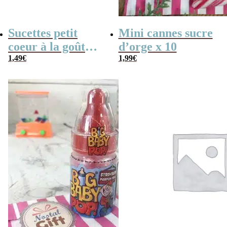
Sucettes petit
Mini cannes sucre
coeur à la goût
d’orge x 10
cerise x5
1,49
€
1,99
€