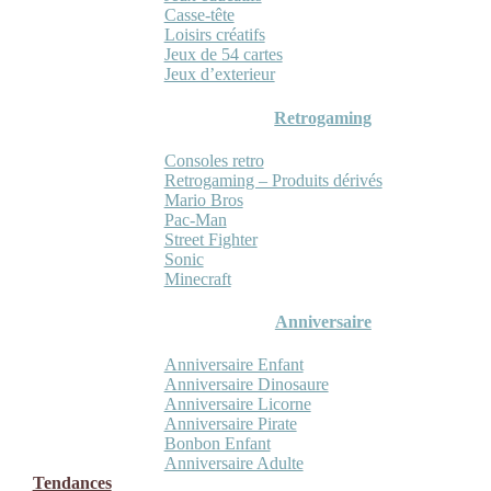
Casse-tête
Loisirs créatifs
Jeux de 54 cartes
Jeux d’exterieur
Retrogaming
Consoles retro
Retrogaming – Produits dérivés
Mario Bros
Pac-Man
Street Fighter
Sonic
Minecraft
Anniversaire
Anniversaire Enfant
Anniversaire Dinosaure
Anniversaire Licorne
Anniversaire Pirate
Bonbon Enfant
Anniversaire Adulte
Tendances