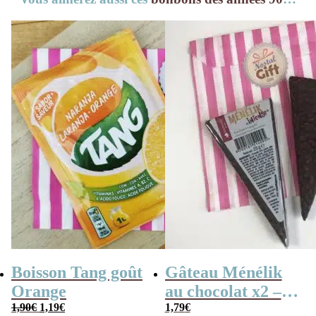
Boisson Tang goût
Gâteau Ménélik
Orange
au chocolat x2 –
Le
Le
1,90
€
1,19
€
Gaufrette
1,79
€
prix
prix