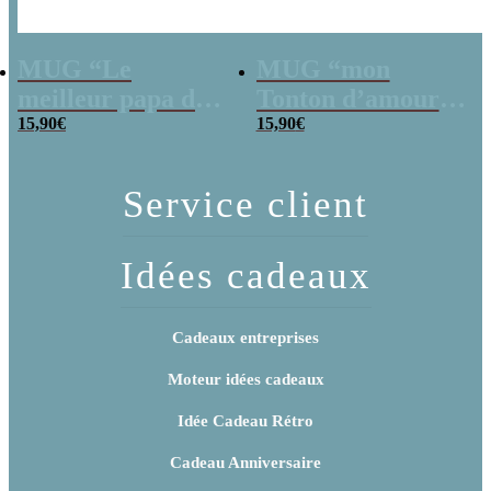
MUG “Le
MUG “mon
meilleur papa du
Tonton d’amour ”
monde et de
15,90
€
bonbons rétro 90 –
15,90
€
l’univers”
Cadeau Tonton
bonbons rétro 90 –
Service client
Cadeau Papa
Idées cadeaux
Cadeaux entreprises
Moteur idées cadeaux
Idée Cadeau Rétro
Cadeau Anniversaire