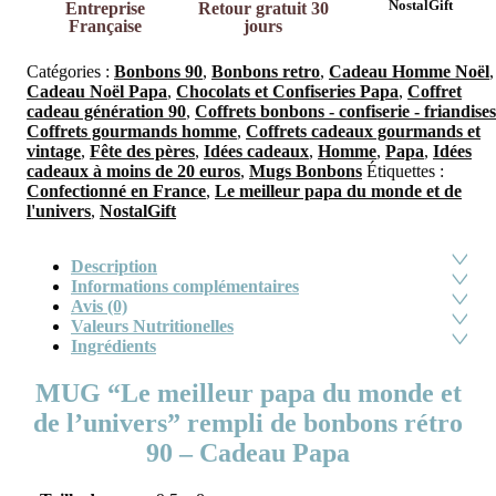
NostalGift
Entreprise
Retour gratuit 30
Française
jours
Catégories :
Bonbons 90
,
Bonbons retro
,
Cadeau Homme Noël
,
Cadeau Noël Papa
,
Chocolats et Confiseries Papa
,
Coffret
cadeau génération 90
,
Coffrets bonbons - confiserie - friandises
Coffrets gourmands homme
,
Coffrets cadeaux gourmands et
vintage
,
Fête des pères
,
Idées cadeaux
,
Homme
,
Papa
,
Idées
cadeaux à moins de 20 euros
,
Mugs Bonbons
Étiquettes :
Confectionné en France
,
Le meilleur papa du monde et de
l'univers
,
NostalGift
Description
Informations complémentaires
Avis (0)
Valeurs Nutritionelles
Ingrédients
MUG “Le meilleur papa du monde et
de l’univers” rempli de bonbons rétro
90 – Cadeau Papa