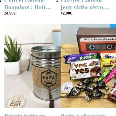
Coffret cadeau
Coffret Cadeau
Boombox : Boîte
jeux vidéo rétro
bonbons des
24,90
€
(avec sa console de
42,90
€
années 80 –
poche retro)
Coffret bonbon