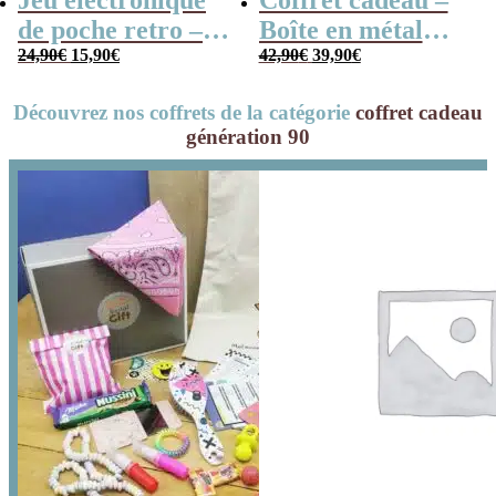
Jeu électronique
Coffret cadeau –
de poche retro –
Boîte en métal
Le
Le
Le
Le
Console vintage
24,90
€
15,90
€
cassette –
42,90
€
39,90
€
prix
prix
prix
prix
initial
actuel
initial
actuel
Chocolats des
était :
est :
était :
est :
24,90€.
15,90€.
42,90€.
39,90€.
Découvrez nos coffrets de la catégorie
coffret cadeau
années 80 – grand
génération 90
coffret chocolat
original