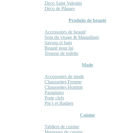
Deco Saint Valentin
Déco de Pâques
Produits de beauté
Accessoires de beauté
Soin du visage & Maquillage
Savons et bain
Beauté pour lui
Trousse de toilette
Mode
Accessoires de mode
Chaussettes Femme
Chaussettes Homme
Parapluies
Porte clefs
Pin’s et Badges
Cuisine
Tabliers de cuisine
Maniques de cuisine