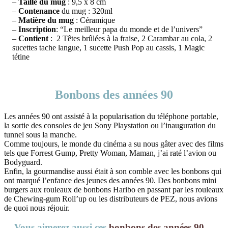
–
Taille du mug
: 9,5 x 8 cm
–
Contenance
du mug : 320ml
–
Matière du mug
: Céramique
–
Inscription
: “Le meilleur papa du monde et de l’univers”
–
Contient
: 2 Têtes brûlées à la fraise, 2 Carambar au cola, 2
sucettes tache langue, 1 sucette Push Pop au cassis, 1 Magic
tétine
Bonbons des années 90
Les années 90 ont assisté à la popularisation du téléphone portable,
la sortie des consoles de jeu Sony Playstation ou l’inauguration du
tunnel sous la manche.
Comme toujours, le monde du cinéma a su nous gâter avec des films
tels que Forrest Gump, Pretty Woman, Maman, j’ai raté l’avion ou
Bodyguard.
Enfin, la gourmandise aussi était à son comble avec les bonbons qui
ont marqué l’enfance des jeunes des années 90. Des bonbons mini
burgers aux rouleaux de bonbons Haribo en passant par les rouleaux
de Chewing-gum Roll’up ou les distributeurs de PEZ, nous avions
de quoi nous réjouir.
Vous aimerez aussi ces
bonbons des années 90
…