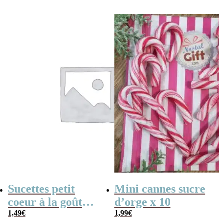
initial
actuel
triangulaire
était :
est :
1,90€.
1,19€.
Sucettes petit
Mini cannes sucre
coeur à la goût
d’orge x 10
cerise x5
1,49
€
1,99
€