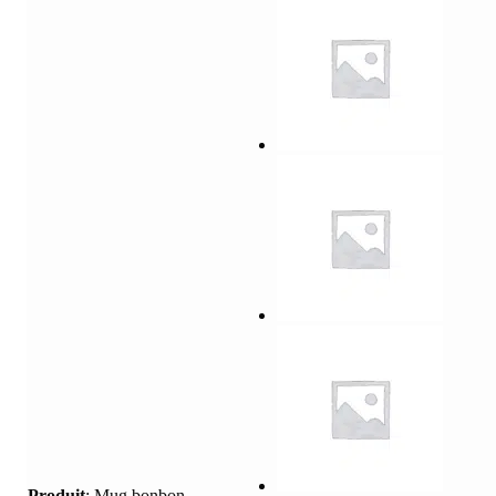
Produit
:
Mug bonbon