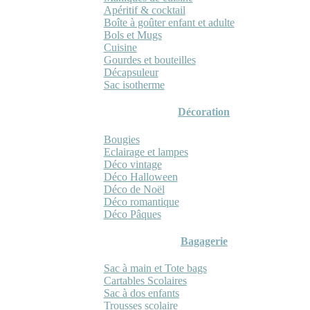
Apéritif & cocktail
Boîte à goûter enfant et adulte
Bols et Mugs
Cuisine
Gourdes et bouteilles
Décapsuleur
Sac isotherme
Décoration
Bougies
Eclairage et lampes
Déco vintage
Déco Halloween
Déco de Noël
Déco romantique
Déco Pâques
Bagagerie
Sac à main et Tote bags
Cartables Scolaires
Sac à dos enfants
Trousses scolaire