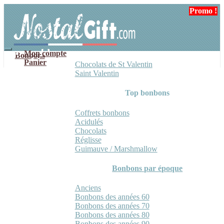
Aller
Aller
Promo !
Promo !
Promo !
Promo !
à
au
la
contenu
navigation
Mon compte
Bonbons
Panier
Chocolats de St Valentin
Saint Valentin
Top bonbons
Coffrets bonbons
Acidulés
Chocolats
Réglisse
Guimauve / Marshmallow
Bonbons par époque
Anciens
Bonbons des années 60
Bonbons des années 70
Bonbons des années 80
Bonbons des années 90