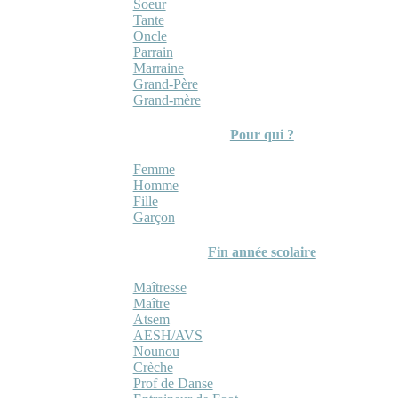
Soeur
Tante
Oncle
Parrain
Marraine
Grand-Père
Grand-mère
Pour qui ?
Femme
Homme
Fille
Garçon
Fin année scolaire
Maîtresse
Maître
Atsem
AESH/AVS
Nounou
Crèche
Prof de Danse