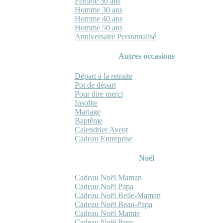
Femme 50 ans
Homme 30 ans
Homme 40 ans
Homme 50 ans
Anniversaire Personnalisé
Autres occasions
Départ à la retraite
Pot de départ
Pour dire merci
Insolite
Mariage
Baptême
Calendrier Avent
Cadeau Entreprise
Noël
Cadeau Noël Maman
Cadeau Noël Papa
Cadeau Noël Belle-Maman
Cadeau Noël Beau-Papa
Cadeau Noël Mamie
Cadeau Noël Papy