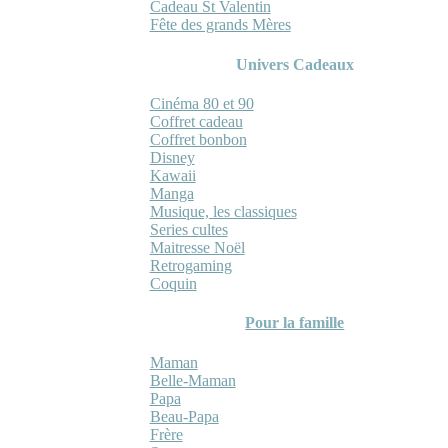
Cadeau St Valentin
Fête des grands Mères
Univers Cadeaux
Cinéma 80 et 90
Coffret cadeau
Coffret bonbon
Disney
Kawaii
Manga
Musique, les classiques
Series cultes
Maitresse Noël
Retrogaming
Coquin
Pour la famille
Maman
Belle-Maman
Papa
Beau-Papa
Frère