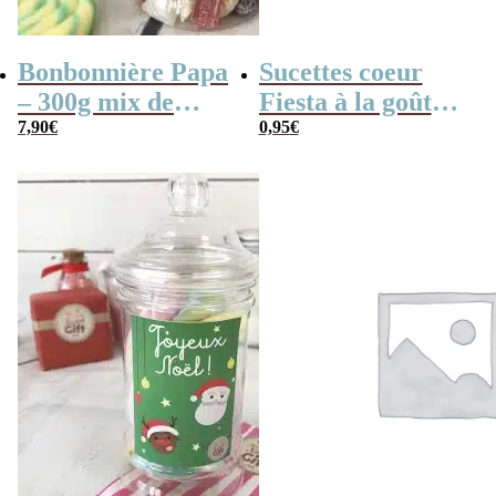
Bonbonnière Papa
Sucettes coeur
– 300g mix de
Fiesta à la goût
bonbons anciens –
7,90
€
cerise x 3
0,95
€
“Joyeuse fêtes des
pères Papa”