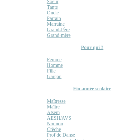
Soeur
Tante
Oncle
Parrain
Marraine
Grand-Père
Grand-mère
Pour qui ?
Femme
Homme
Fille
Garçon
Fin année scolaire
Maîtresse
Maître
Atsem
AESH/AVS
Nounou
Crèche
Prof de Danse