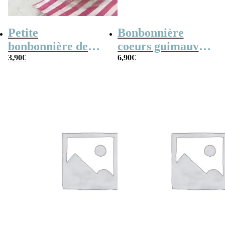
Petite
Bonbonnière
bonbonnière de
coeurs guimauve
Noël – 20 Bonbons
3,90
€
x15 “Merci pour
6,90
€
soucoupes à la
cette année”
poudre