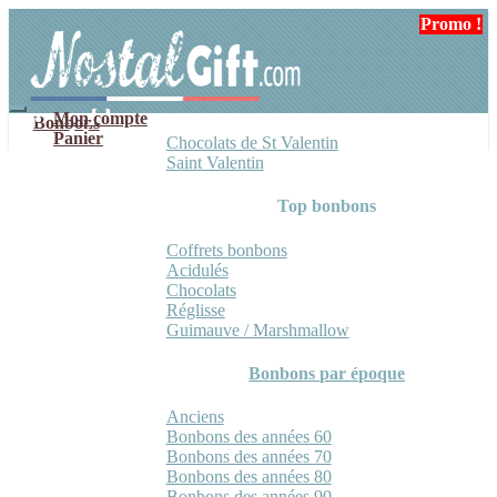
Aller
Aller
Promo !
à
au
la
contenu
navigation
Mon compte
Bonbons
Panier
Chocolats de St Valentin
Saint Valentin
Top bonbons
Coffrets bonbons
Acidulés
Chocolats
Réglisse
Guimauve / Marshmallow
Bonbons par époque
Anciens
Bonbons des années 60
Bonbons des années 70
Bonbons des années 80
Bonbons des années 90