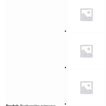
Produit
:
Bonbonnière guimauve