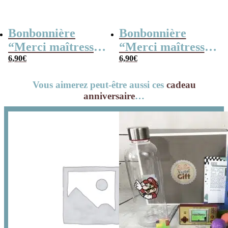
Bonbonnière
Bonbonnière
“Merci maîtresse”
“Merci maîtresse”
– 15 cœurs
6,90
€
– 15 cœurs
6,90
€
guimauve –
guimauve –
Vous aimerez peut-être aussi ces
cadeau
Collection arc-en-
Collection florale
anniversaire
…
ciel