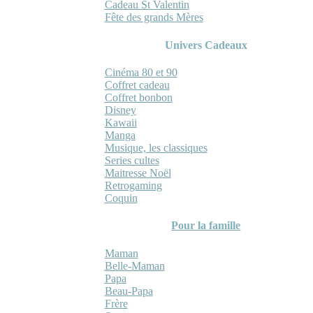
Cadeau St Valentin
Fête des grands Mères
Univers Cadeaux
Cinéma 80 et 90
Coffret cadeau
Coffret bonbon
Disney
Kawaii
Manga
Musique, les classiques
Series cultes
Maitresse Noël
Retrogaming
Coquin
Pour la famille
Maman
Belle-Maman
Papa
Beau-Papa
Frère