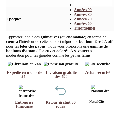
Années 90
Années 80
Epoque
:
Années 70
Années 60
Traditionnel
Appréciez la vue des
guimauves
(ou
chamallow
) en forme de
cœur
à l’intérieur de cette petite et mignonne
bonbonnière
! A offr
pour les
fêtes des papas ,
nous vous proposons une
gamme de
bonbons d’antan délicieux et colorés
. A
savourer
sans
modération pour les grandes comme les petites faims.
Expédié en moins de
Livraison gratuite
Achat sécurisé
24h
dès 49€
NostalGift
Entreprise
Retour gratuit 30
Française
jours