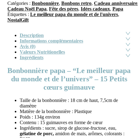
Catégories :
Bonbonnière
,
Bonbons retro
,
Cadeau anniversaire
Cadeau Noël Papa
,
Fête des pères
,
Idées cadeaux
,
Papa
Étiquettes :
Le meilleur papa du monde et de l'univers
,
NostalGift
Description
Informations complémentaires
Avis (0)
Valeurs Nutritionelles
Ingrédients
Bonbonnière papa – “Le meilleur papa
du monde et de l’univers” – 15 Petits
cœurs guimauve
Taille de la bonbonnière : 18 cm de haut, 7,5cm de
diamètre
Matière de la bonbonnière : Plastique
Poids : 134g environ
Contenu : 15 guimauves en forme de cœur
Ingrédients : sucre, sirop de glucose-fructose, eau,
gélatine de porc,
amidon de mais, arômes, colorants :