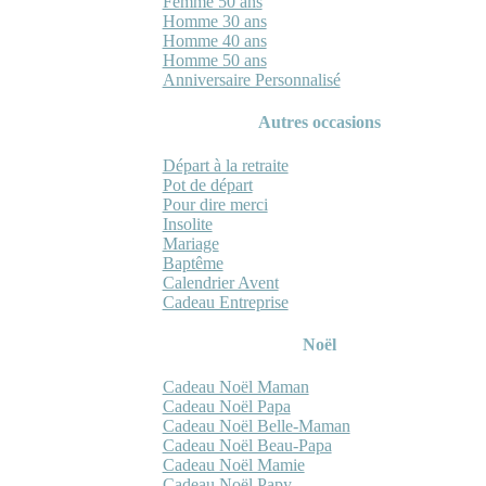
Femme 50 ans
Homme 30 ans
Homme 40 ans
Homme 50 ans
Anniversaire Personnalisé
Autres occasions
Départ à la retraite
Pot de départ
Pour dire merci
Insolite
Mariage
Baptême
Calendrier Avent
Cadeau Entreprise
Noël
Cadeau Noël Maman
Cadeau Noël Papa
Cadeau Noël Belle-Maman
Cadeau Noël Beau-Papa
Cadeau Noël Mamie
Cadeau Noël Papy