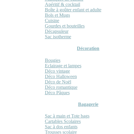
Apéritif & cocktail
Boîte à goûter enfant et adulte
Bols et Mugs
Cuisine
Gourdes et bouteilles
Décapsuleur
Sac isotherme
Décoration
Bougies
Eclairage et lampes
Déco vintage
Déco Halloween
Déco de Noël
Déco romantique
Déco Pâques
Bagagerie
Sac à main et Tote bags
Cartables Scolaires
Sac à dos enfants
Trousses scolaire