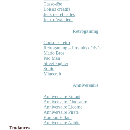
Casse-tête
Loisirs créatifs
Jeux de 54 cartes
Jeux d’exterieur
Retrogaming
Consoles retro
Retrogaming – Produits dérivés
Mario Bros
Pac-Man
Street Fighter
Sonic
Minecraft
Anniversaire
Anniversaire Enfant
Anniversaire Dinosaure
Anniversaire Licorne
Anniversaire Pirate
Bonbon Enfant
Anniversaire Adulte
Tendances