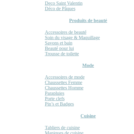
Deco Saint Valentin
Déco de Pâques
Produits de beauté
Accessoires de beauté
Soin du visage & Maquillage
Savons et bain
Beauté pour lui
Trousse de toilette
Mode
Accessoires de mode
Chaussettes Femme
Chaussettes Homme
Parapluies
Porte clefs
Pin’s et Badges
Cuisine
Tabliers de cuisine
Maniques de cuisine