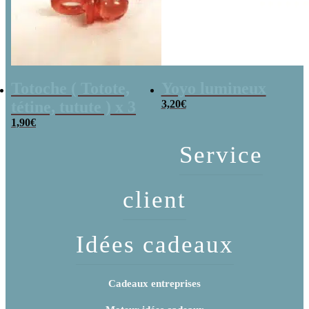
Totoche ( Totote,
Yoyo lumineux
tétine, tutute ) x 3
3,20
€
1,90
€
Service
client
Idées cadeaux
Cadeaux entreprises