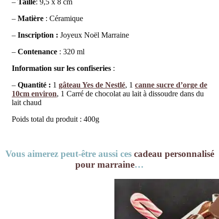
–
Taille
: 9,5 x 8 cm
–
Matière
: Céramique
–
Inscription :
Joyeux Noël Marraine
–
Contenance
: 320 ml
Information sur les confiseries
:
–
Quantité :
1
gâteau Yes de Nestlé
, 1
canne sucre d’orge de
10cm environ
, 1 Carré de chocolat au lait à dissoudre dans du
lait chaud
Poids total du produit : 400g
Vous aimerez peut-être aussi ces
cadeau personnalisé
pour marraine
…