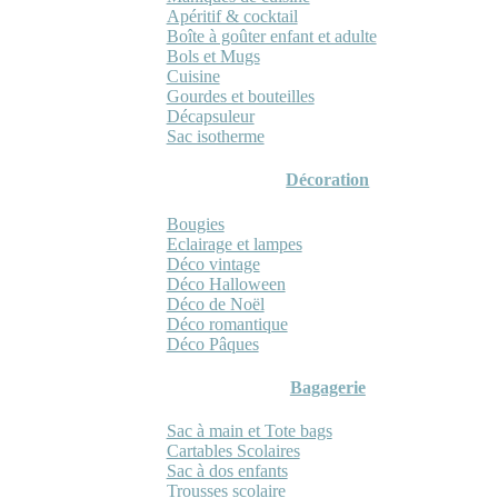
Apéritif & cocktail
Boîte à goûter enfant et adulte
Bols et Mugs
Cuisine
Gourdes et bouteilles
Décapsuleur
Sac isotherme
Décoration
Bougies
Eclairage et lampes
Déco vintage
Déco Halloween
Déco de Noël
Déco romantique
Déco Pâques
Bagagerie
Sac à main et Tote bags
Cartables Scolaires
Sac à dos enfants
Trousses scolaire