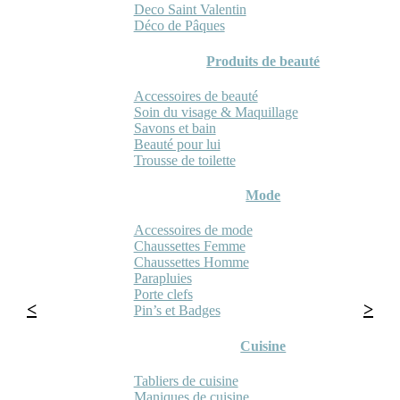
Deco Saint Valentin
Déco de Pâques
Produits de beauté
Accessoires de beauté
Soin du visage & Maquillage
Savons et bain
Beauté pour lui
Trousse de toilette
Mode
Accessoires de mode
Chaussettes Femme
Chaussettes Homme
Parapluies
Porte clefs
Pin’s et Badges
Cuisine
Tabliers de cuisine
Maniques de cuisine