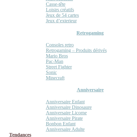
Casse-tête
Loisirs créatifs
Jeux de 54 cartes
Jeux d’exterieur
Retrogaming
Consoles retro
Retrogaming – Produits dérivés
Mario Bros
Pac-Man
Street Fighter
Sonic
Minecraft
Anniversaire
Anniversaire Enfant
Anniversaire Dinosaure
Anniversaire Licorne
Anniversaire Pirate
Bonbon Enfant
Anniversaire Adulte
Tendances