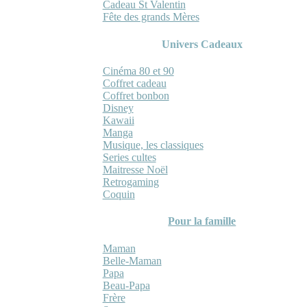
Cadeau St Valentin
Fête des grands Mères
Univers Cadeaux
Cinéma 80 et 90
Coffret cadeau
Coffret bonbon
Disney
Kawaii
Manga
Musique, les classiques
Series cultes
Maitresse Noël
Retrogaming
Coquin
Pour la famille
Maman
Belle-Maman
Papa
Beau-Papa
Frère