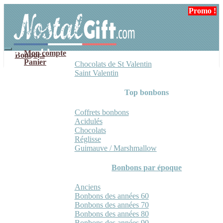
Aller
Aller
Promo !
à
au
la
contenu
navigation
Mon compte
Bonbons
Panier
Chocolats de St Valentin
Saint Valentin
Top bonbons
Coffrets bonbons
Acidulés
Chocolats
Réglisse
Guimauve / Marshmallow
Bonbons par époque
Anciens
Bonbons des années 60
Bonbons des années 70
Bonbons des années 80
Bonbons des années 90