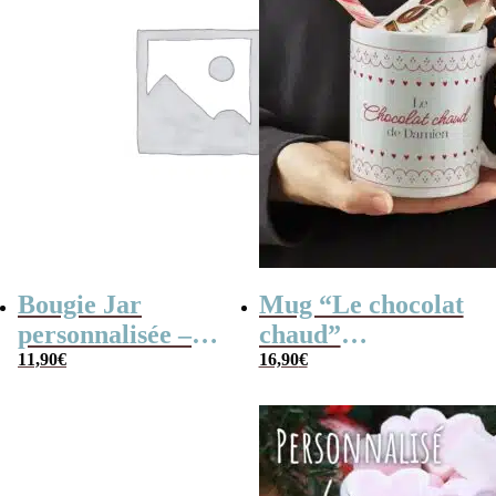
Bougie Jar
Mug “Le chocolat
personnalisée –
chaud”
Super marraine
11,90
€
personnalisé et ses
16,90
€
confiseries rétro –
Cadeau de Noël