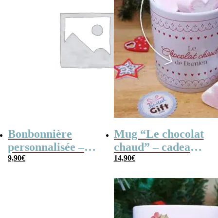
Bonbonnière
Mug “Le chocolat
personnalisée –
chaud” – cadeau
300g mix de
9,90
€
personnalisé et ses
14,90
€
bonbons anciens –
guimauves coeurs
Super marraine
x10