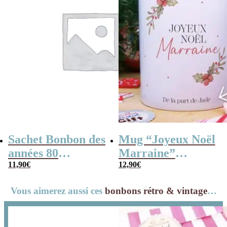
Sachet Bonbon des
Mug “Joyeux Noël
années 80
Marraine”
personnalisé –
11,90
€
personnalisé –
12,90
€
Super marraine
Cadeau Noël
Vous aimerez aussi ces
bonbons rétro & vintage
…