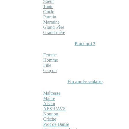
Soeur
Tante
Oncle
Parrain
Marraine
Grand-Père
Grand-mère
Pour qui ?
Femme
Homme
Fille
Garçon
Fin année scolaire
Maîtresse
Maître
Atsem
AESH/AVS
Nounou
Crèche
Prof de Danse