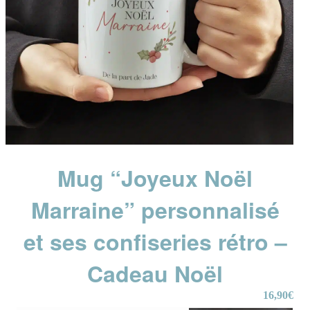
Mug “Joyeux Noël
Marraine” personnalisé
et ses confiseries rétro –
Cadeau Noël
16,90
€