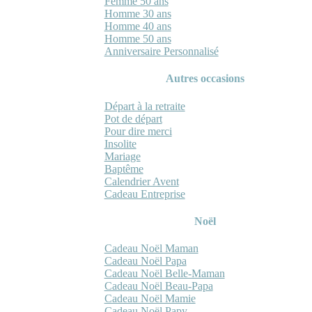
Femme 50 ans
Homme 30 ans
Homme 40 ans
Homme 50 ans
Anniversaire Personnalisé
Autres occasions
Départ à la retraite
Pot de départ
Pour dire merci
Insolite
Mariage
Baptême
Calendrier Avent
Cadeau Entreprise
Noël
Cadeau Noël Maman
Cadeau Noël Papa
Cadeau Noël Belle-Maman
Cadeau Noël Beau-Papa
Cadeau Noël Mamie
Cadeau Noël Papy