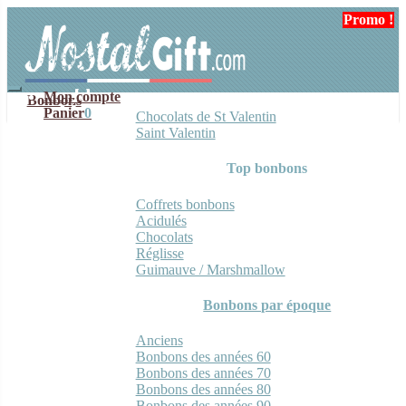
Aller
Aller
Promo !
Promo !
Promo !
Promo !
Promo !
Promo !
Promo !
Promo !
Promo !
Promo !
Promo !
Promo !
Promo !
à
au
la
contenu
navigation
Mon compte
Bonbons
Panier
0
Chocolats de St Valentin
Saint Valentin
Top bonbons
Coffrets bonbons
Acidulés
Chocolats
Réglisse
Guimauve / Marshmallow
Bonbons par époque
Anciens
Bonbons des années 60
Bonbons des années 70
Bonbons des années 80
Bonbons des années 90