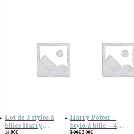
prix
prix
initial
actuel
était :
est :
29,90€.
14,90€.
Lot de 3 stylos à
Harry Potter –
billes Harry
Stylo à bille – 4
Le
Le
Potter
14,90
€
Maisons de
3,90
€
2,00
€