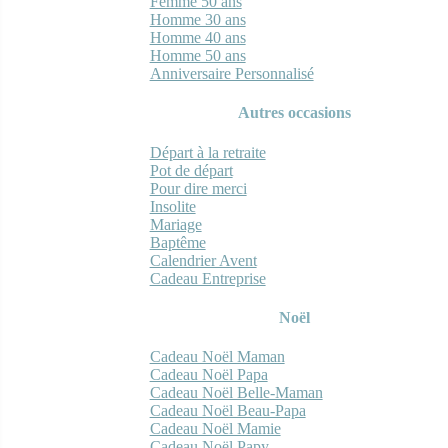
Femme 50 ans
Homme 30 ans
Homme 40 ans
Homme 50 ans
Anniversaire Personnalisé
Autres occasions
Départ à la retraite
Pot de départ
Pour dire merci
Insolite
Mariage
Baptême
Calendrier Avent
Cadeau Entreprise
Noël
Cadeau Noël Maman
Cadeau Noël Papa
Cadeau Noël Belle-Maman
Cadeau Noël Beau-Papa
Cadeau Noël Mamie
Cadeau Noël Papy