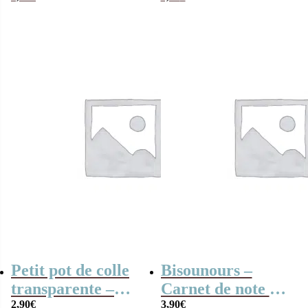
couleurs – Maped
Petit pot de colle
Bisounours –
transparente –
Carnet de note A6
Cléopâtre
2,90
€
Rose
3,90
€