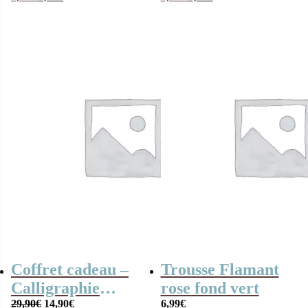
prix
prix
prix
prix
initial
actuel
initial
actuel
était :
est :
était :
est :
1,40€.
0,90€.
0,99€.
0,55€.
Coffret cadeau –
Trousse Flamant
Calligraphie
rose fond vert
Le
Le
Harry Potter
29,90
€
14,90
€
6,99
€