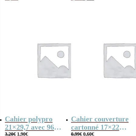
prix
prix
Poudlard
initial
actuel
était :
est :
3,90€.
2,00€.
Cahier polypro
Cahier couverture
21×29,7 avec 96
cartonné 17×22
Le
Le
Le
Le
pages & Gros
3,20
€
1,90
€
avec 96 pages &
0,99
€
0,60
€