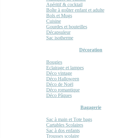
Apéritif & cocktail
Boîte à goûter enfant et adulte
Bols et Mugs
Cuisine
Gourdes et bouteilles
Décapsuleur
Sac isotherme
Décoration
Bougies
Eclairage et lampes
Déco vintage
Déco Halloween
Déco de Noël
Déco romantique
Déco Pâques
Bagagerie
Sac à main et Tote bags
Cartables Scolaires
Sac à dos enfants
Trousses scolaire