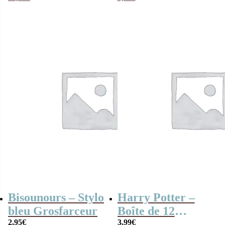
cordon – Fille et
cadeau rentrée
garçon
pour garçon
Bisounours – Stylo
Harry Potter –
bleu Grosfarceur
Boîte de 12
2,95
€
crayons de
3,99
€