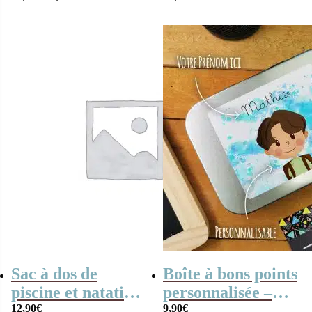
prix
prix
Caméléon –
Retrogaming
initial
actuel
était :
est :
Maternelle et CP
72,90€.
66,90€.
Sac à dos de
Boîte à bons points
piscine et natation
personnalisée –
personnalisé avec
12,90
€
Petit écolier –
9,90
€