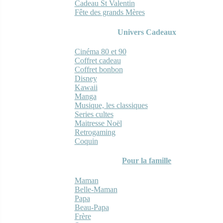
Cadeau St Valentin
Fête des grands Mères
Univers Cadeaux
Cinéma 80 et 90
Coffret cadeau
Coffret bonbon
Disney
Kawaii
Manga
Musique, les classiques
Series cultes
Maitresse Noël
Retrogaming
Coquin
Pour la famille
Maman
Belle-Maman
Papa
Beau-Papa
Frère