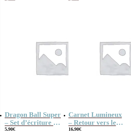
cicatrice de Harry
Dragon Ball Super
Carnet Lumineux
– Set d’écriture de
– Retour vers le
la Série Dragon
5,90
€
futur
16,90
€