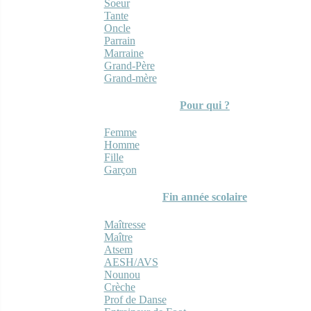
Soeur
Tante
Oncle
Parrain
Marraine
Grand-Père
Grand-mère
Pour qui ?
Femme
Homme
Fille
Garçon
Fin année scolaire
Maîtresse
Maître
Atsem
AESH/AVS
Nounou
Crèche
Prof de Danse