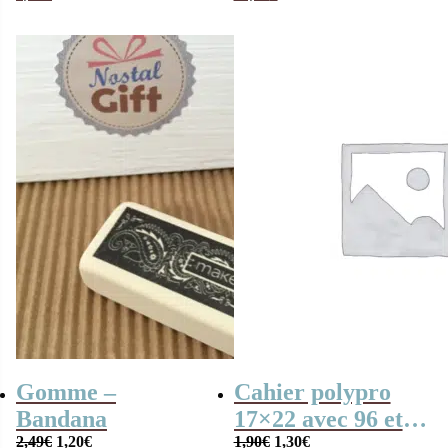
Ball Super
Gomme –
Cahier polypro
Bandana
17×22 avec 96 et
Le
Le
Le
Le
2,49
€
1,20
€
gros carreaux
1,90
€
1,30
€