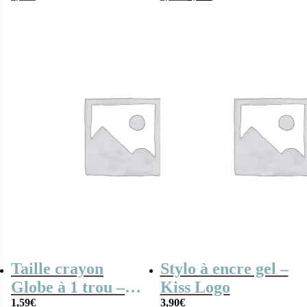
prix
prix
crayon, règle,
initial
actuel
était :
est :
taille crayon,
5,90€.
3,90€.
gomme et trousse
Taille crayon
Stylo à encre gel –
Globe à 1 trou –
Kiss Logo
Maped
1,59
€
3,90
€