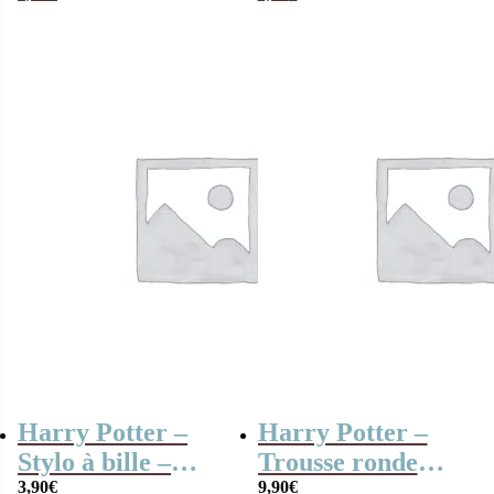
Harry Potter –
Harry Potter –
Stylo à bille –
Trousse ronde
Lunettes et
3,90
€
Blason
9,90
€