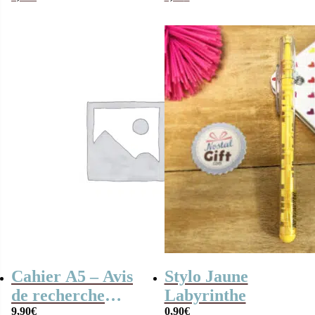
Cahier A5 – Avis
Stylo Jaune
de recherche
Labyrinthe
Harry Potter
9,90
€
0,90
€