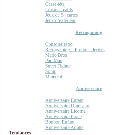
Casse-tête
Loisirs créatifs
Jeux de 54 cartes
Jeux d’exterieur
Retrogaming
Consoles retro
Retrogaming – Produits dérivés
Mario Bros
Pac-Man
Street Fighter
Sonic
Minecraft
Anniversaire
Anniversaire Enfant
Anniversaire Dinosaure
Anniversaire Licorne
Anniversaire Pirate
Bonbon Enfant
Anniversaire Adulte
Tendances