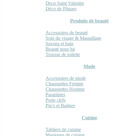
Deco Saint Valentin
Déco de Pâques
Produits de beauté
Accessoires de beauté
Soin du visage & Maquillage
Savons et bain
Beauté pour lui
Trousse de toilette
Mode
Accessoires de mode
Chaussettes Femme
Chaussettes Homme
Parapluies
Porte clefs
Pin’s et Badges
Cuisine
Tabliers de cuisine
Maniques de cuisine