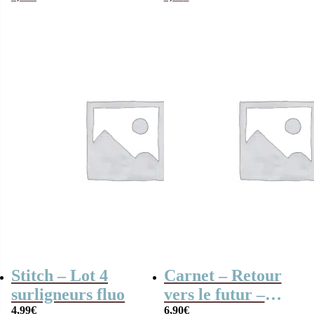
Stitch – Lot 4
Carnet – Retour
surligneurs fluo
vers le futur –
4,99
€
Almanach des
6,90
€