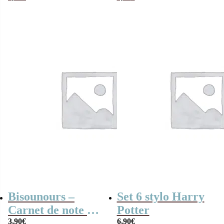
Bisounours –
Set 6 stylo Harry
Carnet de note A6
Potter
Bleu
3,90
€
6,90
€