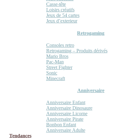
Casse-tête
Loisirs créatifs
Jeux de 54 cartes
Jeux d’exterieur
Retrogaming
Consoles retro
Retrogaming – Produits dérivés
Mario Bros
Pac-Man
Street Fighter
Sonic
Minecraft
Anniversaire
Anniversaire Enfant
Anniversaire Dinosaure
Anniversaire Licorne
Anniversaire Pirate
Bonbon Enfant
Anniversaire Adulte
Tendances