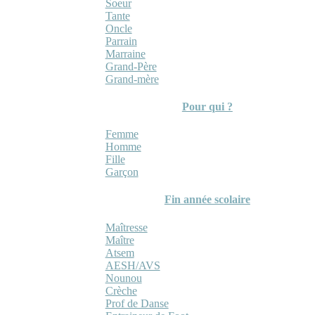
Soeur
Tante
Oncle
Parrain
Marraine
Grand-Père
Grand-mère
Pour qui ?
Femme
Homme
Fille
Garçon
Fin année scolaire
Maîtresse
Maître
Atsem
AESH/AVS
Nounou
Crèche
Prof de Danse