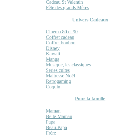
Cadeau St Valentin
Fête des grands Mères
Univers Cadeaux
Cinéma 80 et 90
Coffret cadeau
Coffret bonbon
Disney
Kawaii
Manga
Musique, les classiques
Series cultes
Maitresse Noël
Retrogaming
Coquin
Pour la famille
Maman
Belle-Maman
Papa
Beau-Papa
Frère