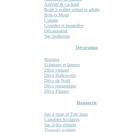
Apéritif & cocktail
Boîte à goûter enfant et adulte
Bols et Mugs
Cuisine
Gourdes et bouteilles
Décapsuleur
Sac isotherme
Décoration
Bougies
Eclairage et lampes
Déco vintage
Déco Halloween
Déco de Noël
Déco romantique
Déco Pâques
Bagagerie
Sac à main et Tote bags
Cartables Scolaires
Sac à dos enfants
Trousses scolaire