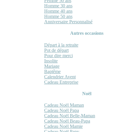
Femme 50 ans
Homme 30 ans
Homme 40 ans
Homme 50 ans
Anniversaire Personnalisé
Autres occasions
Départ à la retraite
Pot de départ
Pour dire merci
Insolite
Mariage
Baptême
Calendrier Avent
Cadeau Entreprise
Noël
Cadeau Noël Maman
Cadeau Noël Papa
Cadeau Noël Belle-Maman
Cadeau Noël Beau-Papa
Cadeau Noël Mamie
Cadeau Noël Papy