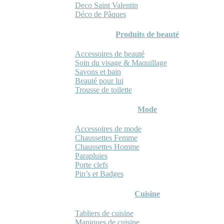
Deco Saint Valentin
Déco de Pâques
Produits de beauté
Accessoires de beauté
Soin du visage & Maquillage
Savons et bain
Beauté pour lui
Trousse de toilette
Mode
Accessoires de mode
Chaussettes Femme
Chaussettes Homme
Parapluies
Porte clefs
Pin’s et Badges
Cuisine
Tabliers de cuisine
Maniques de cuisine