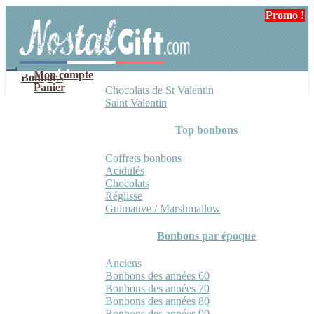
Aller
Aller
Promo !
à
au
la
contenu
navigation
Mon compte
Bonbons
Panier
Chocolats de St Valentin
Saint Valentin
Top bonbons
Coffrets bonbons
Acidulés
Chocolats
Réglisse
Guimauve / Marshmallow
Bonbons par époque
Anciens
Bonbons des années 60
Bonbons des années 70
Bonbons des années 80
Bonbons des années 90