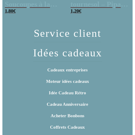
Soucoupes à la
tournesol – Pipas
poudre (x20)
1,80
€
x 3
1,20
€
Service client
Idées cadeaux
Cadeaux entreprises
Moteur idées cadeaux
Idée Cadeau Rétro
Cadeau Anniversaire
Acheter Bonbons
Coffrets Cadeaux