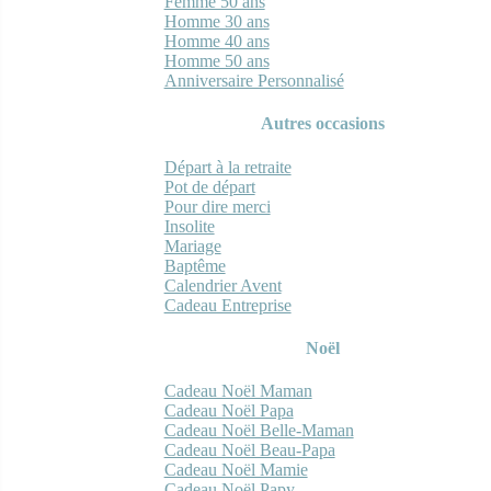
Femme 50 ans
Homme 30 ans
Homme 40 ans
Homme 50 ans
Anniversaire Personnalisé
Autres occasions
Départ à la retraite
Pot de départ
Pour dire merci
Insolite
Mariage
Baptême
Calendrier Avent
Cadeau Entreprise
Noël
Cadeau Noël Maman
Cadeau Noël Papa
Cadeau Noël Belle-Maman
Cadeau Noël Beau-Papa
Cadeau Noël Mamie
Cadeau Noël Papy