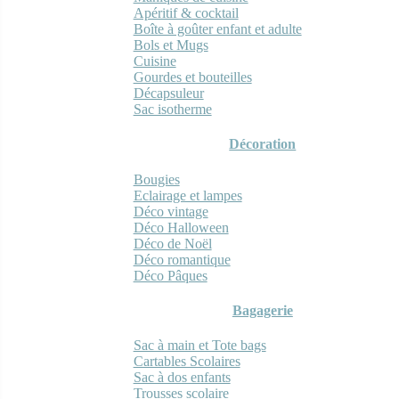
Apéritif & cocktail
Boîte à goûter enfant et adulte
Bols et Mugs
Cuisine
Gourdes et bouteilles
Décapsuleur
Sac isotherme
Décoration
Bougies
Eclairage et lampes
Déco vintage
Déco Halloween
Déco de Noël
Déco romantique
Déco Pâques
Bagagerie
Sac à main et Tote bags
Cartables Scolaires
Sac à dos enfants
Trousses scolaire