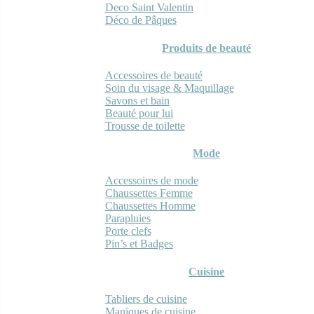
Deco Saint Valentin
Déco de Pâques
Produits de beauté
Accessoires de beauté
Soin du visage & Maquillage
Savons et bain
Beauté pour lui
Trousse de toilette
Mode
Accessoires de mode
Chaussettes Femme
Chaussettes Homme
Parapluies
Porte clefs
Pin’s et Badges
Cuisine
Tabliers de cuisine
Maniques de cuisine