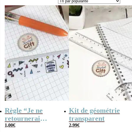
Règle “Je ne
Kit de géométrie
retournerai
transparent
jamais en
1,00
€
2,99
€