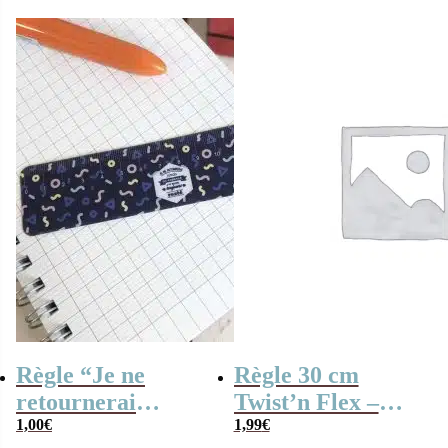
initial
actuel
était :
est :
0,99€.
0,40€.
Règle “Je ne
Règle 30 cm
retournerai
Twist’n Flex –
jamais en
1,00
€
Maped
1,99
€