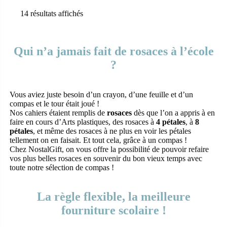
initial
actuel
14 résultats affichés
était :
est :
1,50€.
1,00€.
Qui n’a jamais fait de rosaces à l’école
?
Vous aviez juste besoin d’un crayon, d’une feuille et d’un
compas et le tour était joué !
Nos cahiers étaient remplis de
rosaces
dès que l’on a appris à en
faire en cours d’Arts plastiques, des rosaces à
4 pétales
, à
8
pétales
, et même des rosaces à ne plus en voir les pétales
tellement on en faisait. Et tout cela, grâce à un compas !
Chez NostalGift, on vous offre la possibilité de pouvoir refaire
vos plus belles rosaces en souvenir du bon vieux temps avec
toute notre sélection de compas !
La règle flexible, la meilleure
fourniture scolaire !