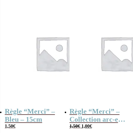
Règle “Merci” –
Règle “Merci” –
Bleu – 15cm
Collection arc-en-
Le
Le
1,50
€
ciel
1,50
€
1,00
€
prix
prix