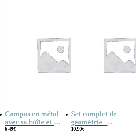
enfance…” (15
cm)
Compas en métal
Set complet de
avec sa boîte et sa
géométrie –
gomme – Staedtler
6,49
€
Staedtler
10,90
€