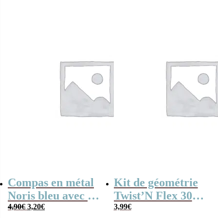
Compas en métal
Kit de géométrie
Noris bleu avec sa
Twist’N Flex 30
Le
Le
boîte et mine –
4,90
€
3,20
€
cm – Maped
3,99
€
prix
prix