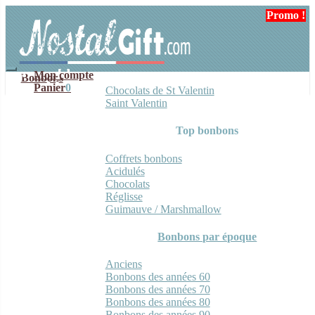
Aller
Aller
Promo !
Promo !
Promo !
à
au
la
contenu
navigation
Mon compte
Bonbons
Panier
0
Chocolats de St Valentin
Saint Valentin
Top bonbons
Coffrets bonbons
Acidulés
Chocolats
Réglisse
Guimauve / Marshmallow
Bonbons par époque
Anciens
Bonbons des années 60
Bonbons des années 70
Bonbons des années 80
Bonbons des années 90