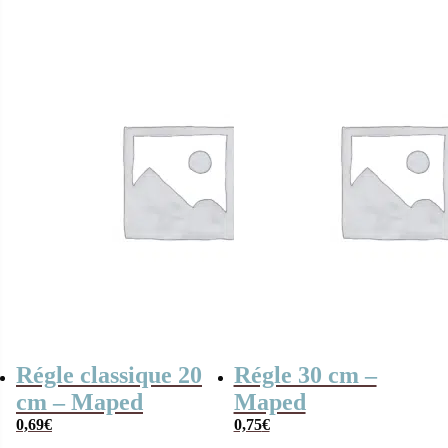
enfance…” (15
cm)
Régle classique 20
Régle 30 cm –
cm – Maped
Maped
0,69
€
0,75
€