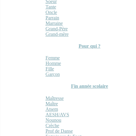
Soeur
Tante
Oncle
Parrain
Marraine
Grand-Père
Grand-mère
Pour qui ?
Femme
Homme
Fille
Garçon
Fin année scolaire
Maîtresse
Maître
Atsem
AESH/AVS
Nounou
Crèche
Prof de Danse