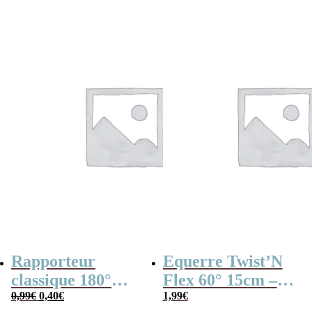
Staedtler
initial
actuel
était :
est :
4,90€.
3,20€.
Rapporteur
Equerre Twist’N
classique 180°
Flex 60° 15cm –
Le
Le
12cm – Maped
0,99
€
0,40
€
Maped
1,99
€
prix
prix