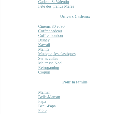
Cadeau St Valentin
Fête des grands Mères
Univers Cadeaux
Cinéma 80 et 90
Coffret cadeau
Coffret bonbon
Disney
Kawaii
Manga
Musique, les classiques
Series cultes
Maitresse Noël
Retrogaming
Coquin
Pour la famille
Maman
Belle-Maman
Papa
Beau-Papa
Frère