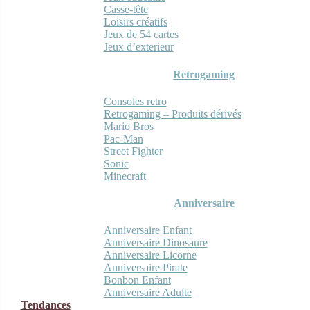
Casse-tête
Loisirs créatifs
Jeux de 54 cartes
Jeux d’exterieur
Retrogaming
Consoles retro
Retrogaming – Produits dérivés
Mario Bros
Pac-Man
Street Fighter
Sonic
Minecraft
Anniversaire
Anniversaire Enfant
Anniversaire Dinosaure
Anniversaire Licorne
Anniversaire Pirate
Bonbon Enfant
Anniversaire Adulte
Tendances