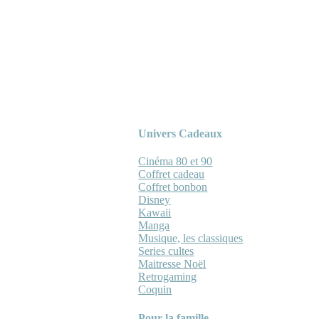
Univers Cadeaux
Cinéma 80 et 90
Coffret cadeau
Coffret bonbon
Disney
Kawaii
Manga
Musique, les classiques
Series cultes
Maitresse Noël
Retrogaming
Coquin
Pour la famille