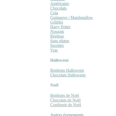
Américains
Chocolats
Cola
Guimauve / Marshmallow
Gélifiés
Harry Potter
Nougats
Réglisse
Sans gluten
Sucettes
Vrac
Halloween
Bonbons Halloween
Chocolats Halloween
Noël
Bonbons de Noël
Chocolats de Noël
Confiserie de Noël
Autres évenements