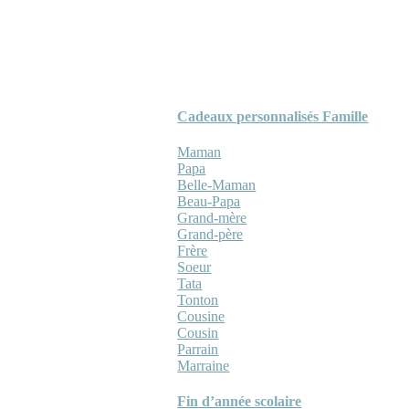
Cadeaux personnalisés Famille
Maman
Papa
Belle-Maman
Beau-Papa
Grand-mère
Grand-père
Frère
Soeur
Tata
Tonton
Cousine
Cousin
Parrain
Marraine
Fin d’année scolaire