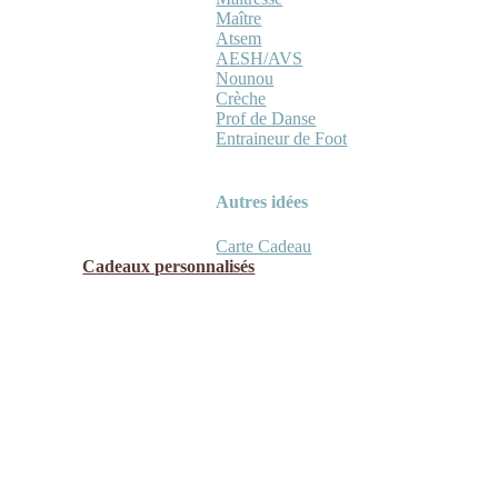
Maître
Atsem
AESH/AVS
Nounou
Crèche
Prof de Danse
Entraineur de Foot
Autres idées
Carte Cadeau
Cadeaux personnalisés