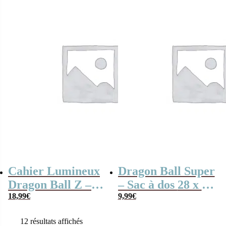
Cahier Lumineux
Dragon Ball Super
Dragon Ball Z –
– Sac à dos 28 x 23
Namek Bataille
18,99
€
x 9,5 cm
9,99
€
Finale
12 résultats affichés