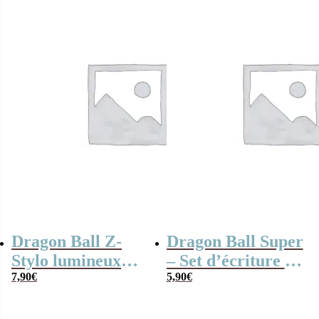
Dragon Ball Z-
Dragon Ball Super
Stylo lumineux
– Set d’écriture de
Goku
7,90
€
la Série Dragon
5,90
€
Ball Super