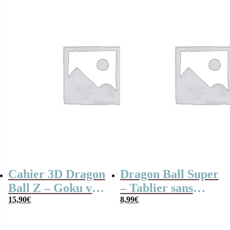
Cahier 3D Dragon
Dragon Ball Super
Ball Z – Goku vs
– Tablier sans
Vegeta
15,90
€
manches
8,99
€