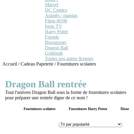
Marvel
DC Comics
Animés / mangas
Films 80/90
Serie TV
Harry Potter
Friends
Bisounours
Dragon Ball
Goldorak
Toutes nos autres licenses
Accueil
/
Cadeau Papeterie
/
Fournitures scolaires
Dragon Ball rentrée
Tout l'univers Dragon Ball sous la forme de fournitures scolaires
pour préparer une rentrée digne de ce nom !
Fournitures scolaires
Fournitures Harry Potter
Disney r