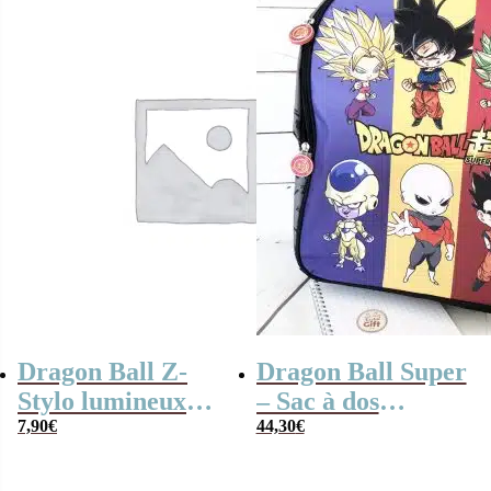
Dragon Ball Z-
Dragon Ball Super
Stylo lumineux
– Sac à dos
Capsule
7,90
€
Clairefontaine –
44,30
€
Corporation
30x14x40cm