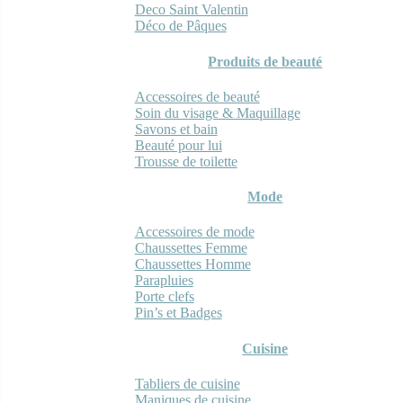
Deco Saint Valentin
Déco de Pâques
Produits de beauté
Accessoires de beauté
Soin du visage & Maquillage
Savons et bain
Beauté pour lui
Trousse de toilette
Mode
Accessoires de mode
Chaussettes Femme
Chaussettes Homme
Parapluies
Porte clefs
Pin’s et Badges
Cuisine
Tabliers de cuisine
Maniques de cuisine