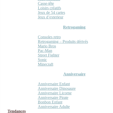
Casse-tête
Loisirs créatifs
Jeux de 54 cartes
Jeux d’exterieur
Retrogaming
Consoles retro
Retrogaming – Produits dérivés
Mario Bros
Pac-Man
Street Fighter
Sonic
Minecraft
Anniversaire
Anniversaire Enfant
Anniversaire Dinosaure
Anniversaire Licorne
Anniversaire Pirate
Bonbon Enfant
Anniversaire Adulte
Tendances