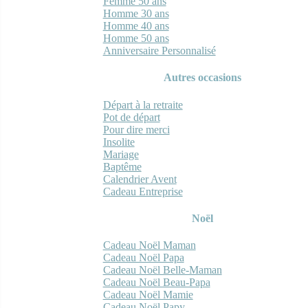
Femme 50 ans
Homme 30 ans
Homme 40 ans
Homme 50 ans
Anniversaire Personnalisé
Autres occasions
Départ à la retraite
Pot de départ
Pour dire merci
Insolite
Mariage
Baptême
Calendrier Avent
Cadeau Entreprise
Noël
Cadeau Noël Maman
Cadeau Noël Papa
Cadeau Noël Belle-Maman
Cadeau Noël Beau-Papa
Cadeau Noël Mamie
Cadeau Noël Papy