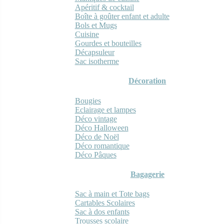
Apéritif & cocktail
Boîte à goûter enfant et adulte
Bols et Mugs
Cuisine
Gourdes et bouteilles
Décapsuleur
Sac isotherme
Décoration
Bougies
Eclairage et lampes
Déco vintage
Déco Halloween
Déco de Noël
Déco romantique
Déco Pâques
Bagagerie
Sac à main et Tote bags
Cartables Scolaires
Sac à dos enfants
Trousses scolaire