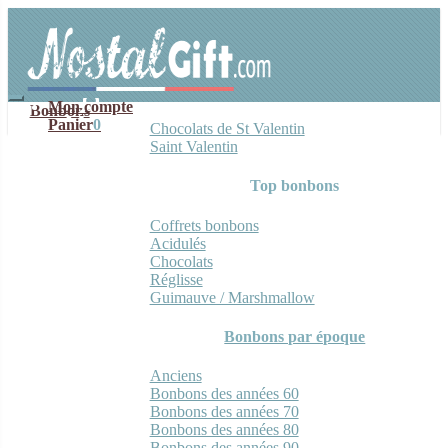
Aller
Aller
à
au
la
contenu
navigation
Mon compte
Bonbons
Panier
0
Chocolats de St Valentin
Saint Valentin
Top bonbons
Coffrets bonbons
Acidulés
Chocolats
Réglisse
Guimauve / Marshmallow
Bonbons par époque
Anciens
Bonbons des années 60
Bonbons des années 70
Bonbons des années 80
Bonbons des années 90