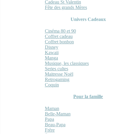
Cadeau St Valentin
Fête des grands Mères
Univers Cadeaux
Cinéma 80 et 90
Coffret cadeau
Coffret bonbon
Disney
Kawaii
Manga
Musique, les classiques
Series cultes
Maitresse Noël
Retrogaming
Coquin
Pour la famille
Maman
Belle-Maman
Papa
Beau-Papa
Frère