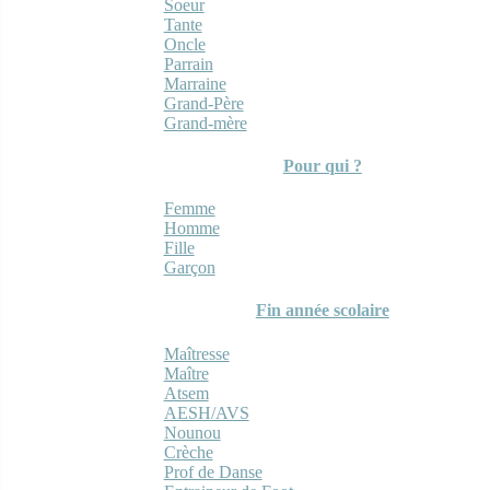
Soeur
Tante
Oncle
Parrain
Marraine
Grand-Père
Grand-mère
Pour qui ?
Femme
Homme
Fille
Garçon
Fin année scolaire
Maîtresse
Maître
Atsem
AESH/AVS
Nounou
Crèche
Prof de Danse