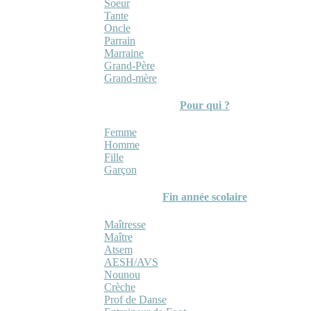
Soeur
Tante
Oncle
Parrain
Marraine
Grand-Père
Grand-mère
Pour qui ?
Femme
Homme
Fille
Garçon
Fin année scolaire
Maîtresse
Maître
Atsem
AESH/AVS
Nounou
Crèche
Prof de Danse