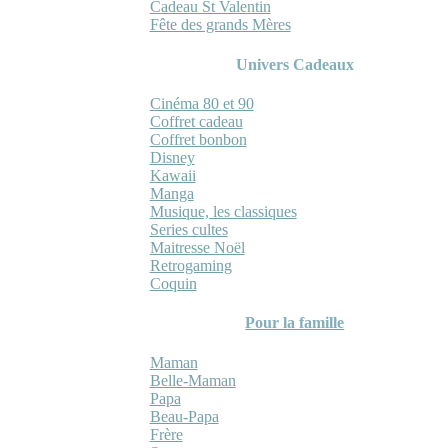
Cadeau St Valentin
Fête des grands Mères
Univers Cadeaux
Cinéma 80 et 90
Coffret cadeau
Coffret bonbon
Disney
Kawaii
Manga
Musique, les classiques
Series cultes
Maitresse Noël
Retrogaming
Coquin
Pour la famille
Maman
Belle-Maman
Papa
Beau-Papa
Frère