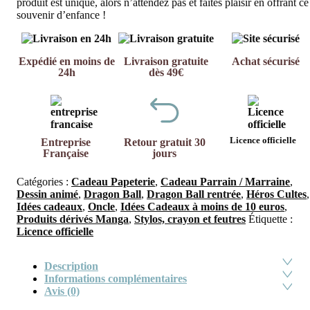
produit est unique, alors n’attendez pas et faites plaisir en offrant ce
souvenir d’enfance !
Expédié en moins de
Livraison gratuite
Achat sécurisé
24h
dès 49€
Licence officielle
Entreprise
Retour gratuit 30
Française
jours
Catégories :
Cadeau Papeterie
,
Cadeau Parrain / Marraine
,
Dessin animé
,
Dragon Ball
,
Dragon Ball rentrée
,
Héros Cultes
,
Idées cadeaux
,
Oncle
,
Idées Cadeaux à moins de 10 euros
,
Produits dérivés Manga
,
Stylos, crayon et feutres
Étiquette :
Licence officielle
Description
Informations complémentaires
Avis (0)