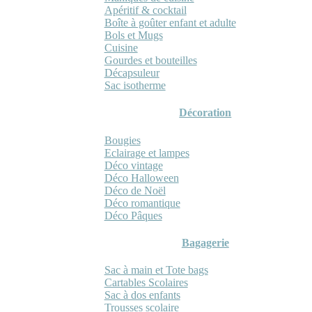
Apéritif & cocktail
Boîte à goûter enfant et adulte
Bols et Mugs
Cuisine
Gourdes et bouteilles
Décapsuleur
Sac isotherme
Décoration
Bougies
Eclairage et lampes
Déco vintage
Déco Halloween
Déco de Noël
Déco romantique
Déco Pâques
Bagagerie
Sac à main et Tote bags
Cartables Scolaires
Sac à dos enfants
Trousses scolaire