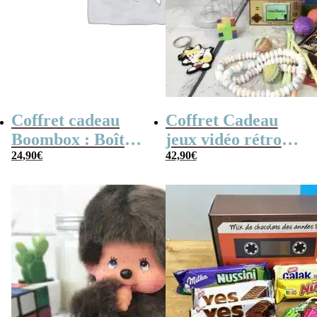
Coffret cadeau
Coffret Cadeau
Boombox : Boîte
jeux vidéo rétro
bonbons des
24,90
€
(avec sa console de
42,90
€
années 80 –
poche retro)
Coffret bonbon