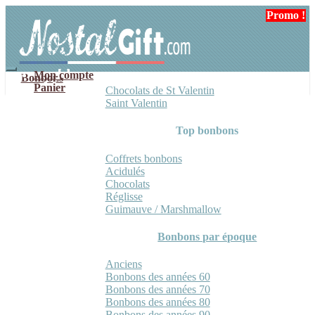
Aller
Aller
Promo !
Promo !
Promo !
Promo !
à
au
la
contenu
navigation
Mon compte
Bonbons
Panier
Chocolats de St Valentin
Saint Valentin
Top bonbons
Coffrets bonbons
Acidulés
Chocolats
Réglisse
Guimauve / Marshmallow
Bonbons par époque
Anciens
Bonbons des années 60
Bonbons des années 70
Bonbons des années 80
Bonbons des années 90