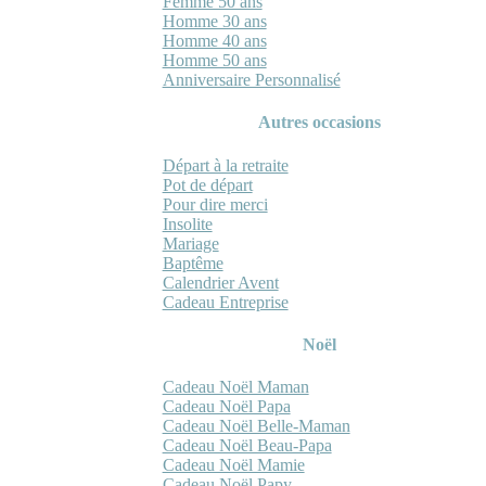
Femme 50 ans
Homme 30 ans
Homme 40 ans
Homme 50 ans
Anniversaire Personnalisé
Autres occasions
Départ à la retraite
Pot de départ
Pour dire merci
Insolite
Mariage
Baptême
Calendrier Avent
Cadeau Entreprise
Noël
Cadeau Noël Maman
Cadeau Noël Papa
Cadeau Noël Belle-Maman
Cadeau Noël Beau-Papa
Cadeau Noël Mamie
Cadeau Noël Papy