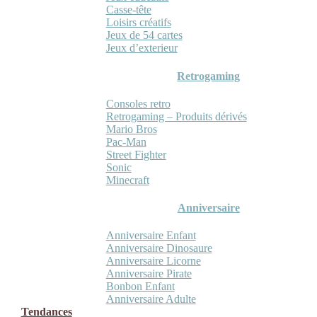
Casse-tête
Loisirs créatifs
Jeux de 54 cartes
Jeux d’exterieur
Retrogaming
Consoles retro
Retrogaming – Produits dérivés
Mario Bros
Pac-Man
Street Fighter
Sonic
Minecraft
Anniversaire
Anniversaire Enfant
Anniversaire Dinosaure
Anniversaire Licorne
Anniversaire Pirate
Bonbon Enfant
Anniversaire Adulte
Tendances