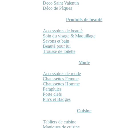
Deco Saint Valentin
Déco de Pâques
Produits de beauté
Accessoires de beauté
Soin du visage & Maquillage
Savons et bain
Beauté pour lui
Trousse de toilette
Mode
Accessoires de mode
Chaussettes Femme
Chaussettes Homme
Parapluies
Porte clefs
Pin’s et Badges
Cuisine
Tabliers de cuisine
Maniques de cuisine