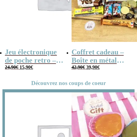
Jeu électronique
Coffret cadeau –
de poche retro –
Boîte en métal
Le
Le
Le
Le
Console vintage
24,90
€
15,90
€
cassette –
42,90
€
39,90
€
prix
prix
prix
prix
initial
actuel
initial
actuel
Chocolats des
était :
est :
était :
est :
24,90€.
15,90€.
42,90€.
39,90€.
Découvrez nos coups de coeur
années 80 – grand
coffret chocolat
original