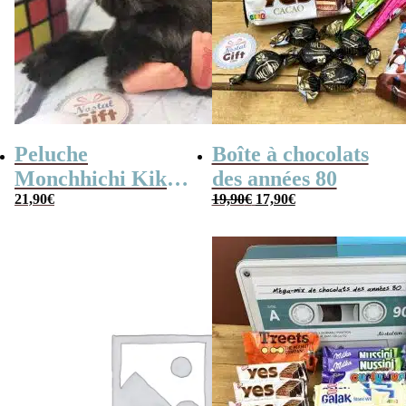
Peluche
Boîte à chocolats
Monchhichi Kiki
des années 80
Le
Le
l’original (20 cm)
21,90
€
19,90
€
17,90
€
prix
prix
initial
actuel
était :
est :
19,90€.
17,90€.