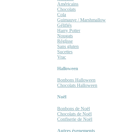
Américains
Chocolats
Cola
Guimauve / Marshmallow
Gélifiés
Harry Potter
Nougats
Réglisse
Sans gluten
Sucettes
Vrac
Halloween
Bonbons Halloween
Chocolats Halloween
Noël
Bonbons de Noël
Chocolats de Noël
Confiserie de Noël
Autres évenements