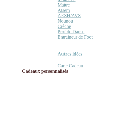
Maître
Atsem
AESH/AVS
Nounou
Crèche
Prof de Danse
Entraineur de Foot
Autres idées
Carte Cadeau
Cadeaux personnalisés