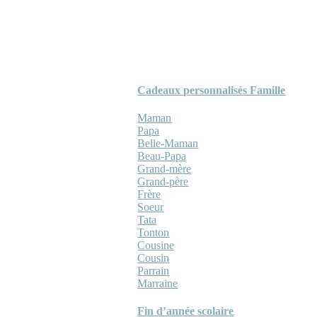
Cadeaux personnalisés Famille
Maman
Papa
Belle-Maman
Beau-Papa
Grand-mère
Grand-père
Frère
Soeur
Tata
Tonton
Cousine
Cousin
Parrain
Marraine
Fin d’année scolaire