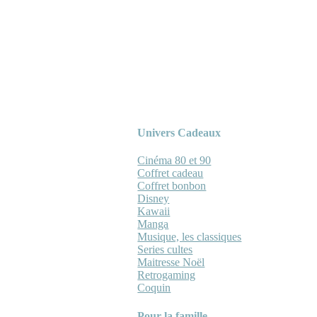
Univers Cadeaux
Cinéma 80 et 90
Coffret cadeau
Coffret bonbon
Disney
Kawaii
Manga
Musique, les classiques
Series cultes
Maitresse Noël
Retrogaming
Coquin
Pour la famille