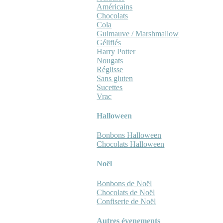
Américains
Chocolats
Cola
Guimauve / Marshmallow
Gélifiés
Harry Potter
Nougats
Réglisse
Sans gluten
Sucettes
Vrac
Halloween
Bonbons Halloween
Chocolats Halloween
Noël
Bonbons de Noël
Chocolats de Noël
Confiserie de Noël
Autres évenements