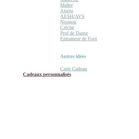
Maître
Atsem
AESH/AVS
Nounou
Crèche
Prof de Danse
Entraineur de Foot
Autres idées
Carte Cadeau
Cadeaux personnalisés