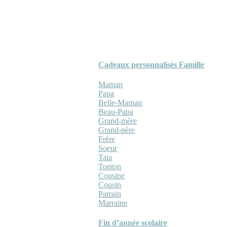
Cadeaux personnalisés Famille
Maman
Papa
Belle-Maman
Beau-Papa
Grand-mère
Grand-père
Frère
Soeur
Tata
Tonton
Cousine
Cousin
Parrain
Marraine
Fin d’année scolaire