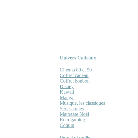
Univers Cadeaux
Cinéma 80 et 90
Coffret cadeau
Coffret bonbon
Disney
Kawaii
Manga
Musique, les classiques
Series cultes
Maitresse Noël
Retrogaming
Coquin
Pour la famille