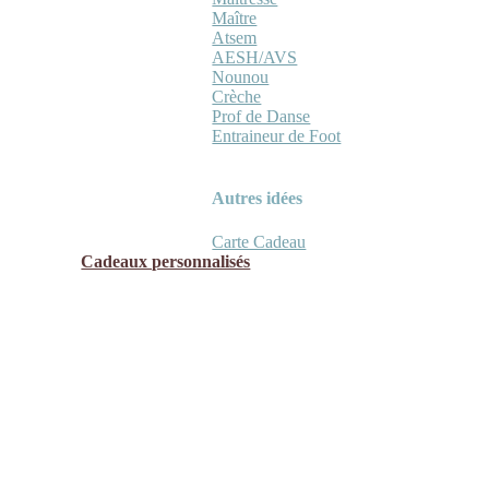
Maître
Atsem
AESH/AVS
Nounou
Crèche
Prof de Danse
Entraineur de Foot
Autres idées
Carte Cadeau
Cadeaux personnalisés