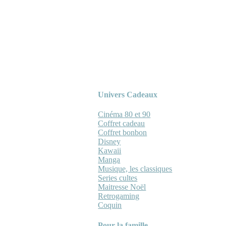
Univers Cadeaux
Cinéma 80 et 90
Coffret cadeau
Coffret bonbon
Disney
Kawaii
Manga
Musique, les classiques
Series cultes
Maitresse Noël
Retrogaming
Coquin
Pour la famille