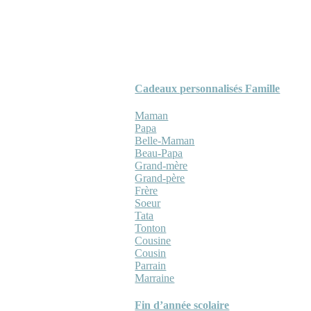
Cadeaux personnalisés Famille
Maman
Papa
Belle-Maman
Beau-Papa
Grand-mère
Grand-père
Frère
Soeur
Tata
Tonton
Cousine
Cousin
Parrain
Marraine
Fin d’année scolaire