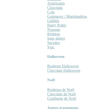
Américains
Chocolats
Cola
Guimauve / Marshmallow
Gélifiés
Harry Potter
Nougats
Réglisse
Sans gluten
Sucettes
Vrac
Halloween
Bonbons Halloween
Chocolats Halloween
Noël
Bonbons de Noël
Chocolats de Noël
Confiserie de Noël
Autres évenements