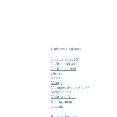
Univers Cadeaux
Cinéma 80 et 90
Coffret cadeau
Coffret bonbon
Disney
Kawaii
Manga
Musique, les classiques
Series cultes
Maitresse Noël
Retrogaming
Coquin
Pour la famille