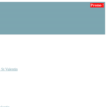
Promo !
Promo !
 St Valentin