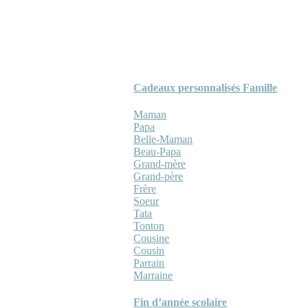
Cadeaux personnalisés Famille
Maman
Papa
Belle-Maman
Beau-Papa
Grand-mère
Grand-père
Frère
Soeur
Tata
Tonton
Cousine
Cousin
Parrain
Marraine
Fin d’année scolaire