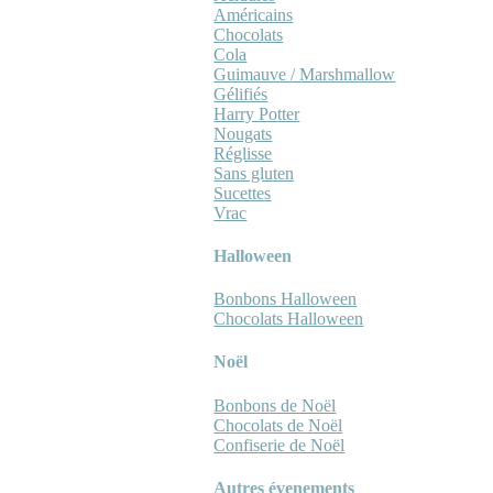
Américains
Chocolats
Cola
Guimauve / Marshmallow
Gélifiés
Harry Potter
Nougats
Réglisse
Sans gluten
Sucettes
Vrac
Halloween
Bonbons Halloween
Chocolats Halloween
Noël
Bonbons de Noël
Chocolats de Noël
Confiserie de Noël
Autres évenements