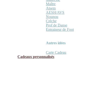
Maître
Atsem
AESH/AVS
Nounou
Crèche
Prof de Danse
Entraineur de Foot
Autres idées
Carte Cadeau
Cadeaux personnalisés