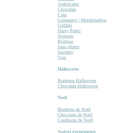
Américains
Chocolats
Cola
Guimauve / Marshmallow
Gélifiés
Harry Potter
Nougats
Réglisse
Sans gluten
Sucettes
Vrac
Halloween
Bonbons Halloween
Chocolats Halloween
Noël
Bonbons de Noël
Chocolats de Noël
Confiserie de Noël
Autres évenements