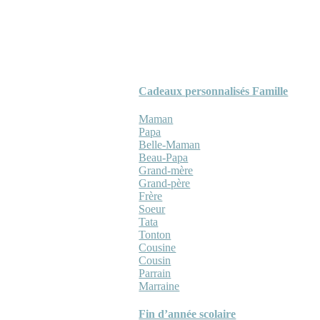
Cadeaux personnalisés Famille
Maman
Papa
Belle-Maman
Beau-Papa
Grand-mère
Grand-père
Frère
Soeur
Tata
Tonton
Cousine
Cousin
Parrain
Marraine
Fin d’année scolaire