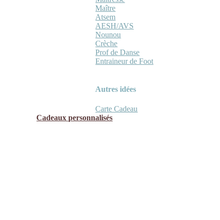
Maître
Atsem
AESH/AVS
Nounou
Crèche
Prof de Danse
Entraineur de Foot
Autres idées
Carte Cadeau
Cadeaux personnalisés