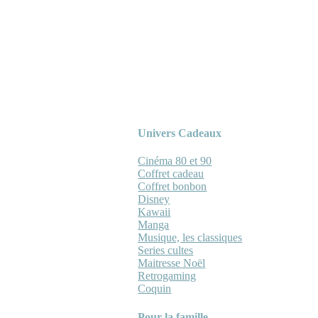
Univers Cadeaux
Cinéma 80 et 90
Coffret cadeau
Coffret bonbon
Disney
Kawaii
Manga
Musique, les classiques
Series cultes
Maitresse Noël
Retrogaming
Coquin
Pour la famille