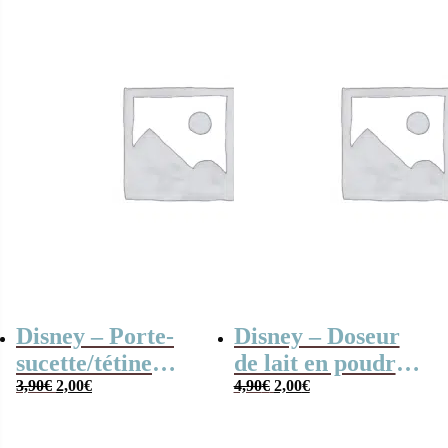
Disney – Porte-
Disney – Doseur
sucette/tétine
de lait en poudre
Le
Le
Le
Le
Mickey pour bébé
3,90
€
2,00
€
Mickey
4,90
€
2,00
€
prix
prix
prix
prix
initial
actuel
initial
actuel
était :
est :
était :
est :