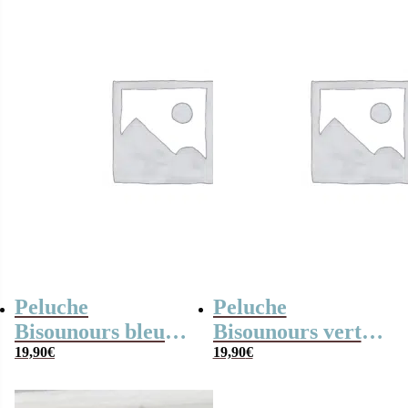
Peluche
Peluche
Bisounours bleu
Bisounours vert
(21cm) –
19,90
€
(21cm) –
19,90
€
Touronchon –
Grosveinard –
Version 2019
Version 2019