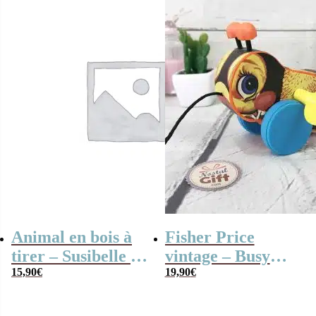
Animal en bois à
Fisher Price
tirer – Susibelle le
vintage – Busy
mouton
15,90
€
l’abeille
19,90
€