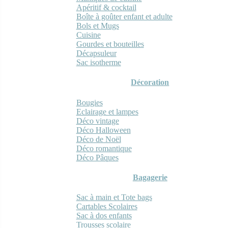
Apéritif & cocktail
Boîte à goûter enfant et adulte
Bols et Mugs
Cuisine
Gourdes et bouteilles
Décapsuleur
Sac isotherme
Décoration
Bougies
Eclairage et lampes
Déco vintage
Déco Halloween
Déco de Noël
Déco romantique
Déco Pâques
Bagagerie
Sac à main et Tote bags
Cartables Scolaires
Sac à dos enfants
Trousses scolaire