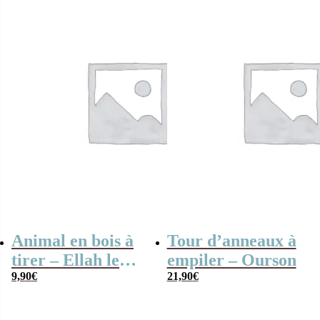
Animal en bois à
Tour d’anneaux à
tirer – Ellah le
empiler – Ourson
canard
9,90
€
21,90
€