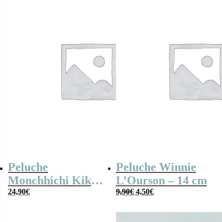
Peluche
Peluche Winnie
Monchhichi Kiki
L’Ourson – 14 cm
Le
Le
Rock (20 cm)
24,90
€
9,90
€
4,50
€
prix
prix
initial
actuel
était :
est :