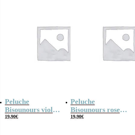
Peluche
Peluche
Bisounours violet
Bisounours rose
(21cm) –
19,90
€
(21cm) – Toucâlin
19,90
€
Groscadeau –
– Version 2019
Version 2019