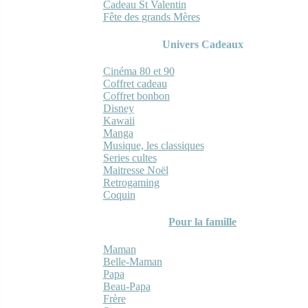
Cadeau St Valentin
Fête des grands Mères
Univers Cadeaux
Cinéma 80 et 90
Coffret cadeau
Coffret bonbon
Disney
Kawaii
Manga
Musique, les classiques
Series cultes
Maitresse Noël
Retrogaming
Coquin
Pour la famille
Maman
Belle-Maman
Papa
Beau-Papa
Frère