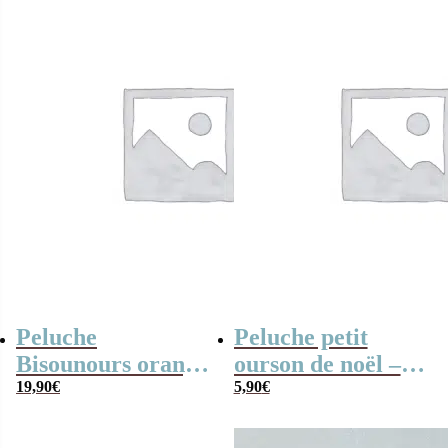
Peluche
Peluche petit
Bisounours orange
ourson de noël –
(21cm) – Version
19,90
€
Chaussette de noël
5,90
€
2019