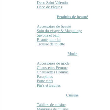
Deco Saint Valentin
Déco de Pâques
Produits de beauté
Accessoires de beauté
Soin du visage & Maquillage
Savons et bain
Beauté pour lui
Trousse de toilette
Mode
Accessoires de mode
Chaussettes Femme
Chaussettes Homme
Parapluies
Porte clefs
Pin’s et Badges
Cuisine
Tabliers de cuisine
Maniques de cuisine