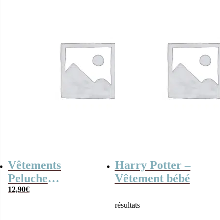
3,90€.
2,00€.
4,90€.
2,00€.
Vêtements
Harry Potter –
Peluche
Vêtement bébé
Monchhichi Kiki –
12,90
€
Casque et bottes
résultats
d’équitation