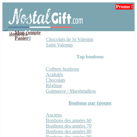
Aller
Aller
Promo !
Promo !
Promo !
Promo !
Promo !
Promo !
à
au
la
contenu
navigation
Mon compte
Bonbons
Panier
0
Chocolats de St Valentin
Saint Valentin
Top bonbons
Coffrets bonbons
Acidulés
Chocolats
Réglisse
Guimauve / Marshmallow
Bonbons par époque
Anciens
Bonbons des années 60
Bonbons des années 70
Bonbons des années 80
Bonbons des années 90