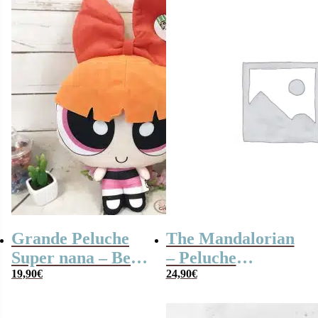
9,90€.
5,90€.
Grande Peluche
The Mandalorian
Super nana – Belle
– Peluche
(35 cm)
19,90
€
Grogu/Bébé Yoda
24,90
€
25 cm