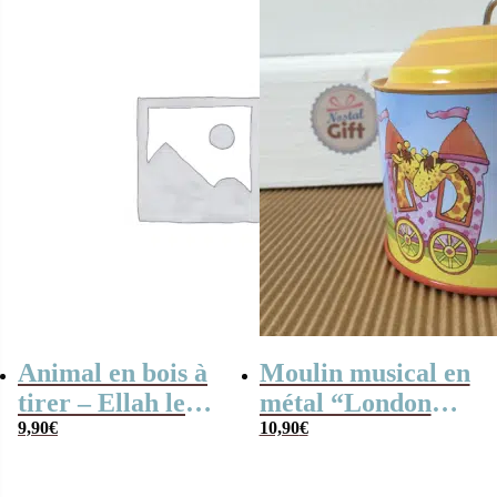
Animal en bois à
Moulin musical en
tirer – Ellah le
métal “London
canard
9,90
€
Bridge” (Le pont
10,90
€
de Londres)