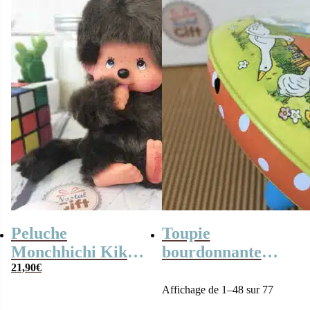
19,90€.
12,90€.
(6-12 mois)
Peluche
Toupie
Monchhichi Kiki
bourdonnante
l’original (20 cm)
21,90
€
rétro en métal –
14,5 cm
Affichage de 1–48 sur 77