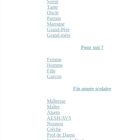
Soeur
Tante
Oncle
Parrain
Marraine
Grand-Père
Grand-mère
Pour qui ?
Femme
Homme
Fille
Garçon
Fin année scolaire
Maîtresse
Maître
Atsem
AESH/AVS
Nounou
Crèche
Prof de Danse