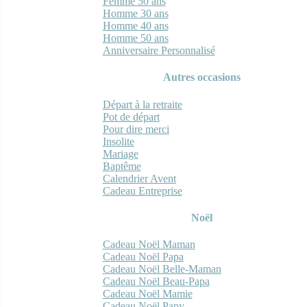
Femme 50 ans
Homme 30 ans
Homme 40 ans
Homme 50 ans
Anniversaire Personnalisé
Autres occasions
Départ à la retraite
Pot de départ
Pour dire merci
Insolite
Mariage
Baptême
Calendrier Avent
Cadeau Entreprise
Noël
Cadeau Noël Maman
Cadeau Noël Papa
Cadeau Noël Belle-Maman
Cadeau Noël Beau-Papa
Cadeau Noël Mamie
Cadeau Noël Papy