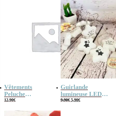
Vêtements
Guirlande
Peluche
lumineuse LED
Le
Le
Monchhichi Kiki –
12,90
€
étoile
9,90
€
5,90
€
prix
prix
Bikini rouge et
initial
actuel
était :
est :
lunettes de soleil