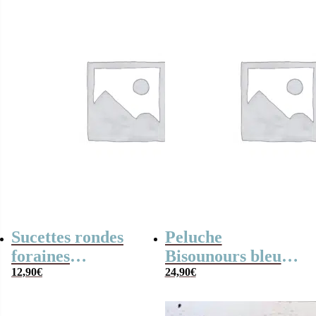
Sucettes rondes
Peluche
foraines
Bisounours bleu
personnalisées x12
12,90
€
(28cm) –
24,90
€
– Bébé (Fille)
Touronchon –
Version 2019