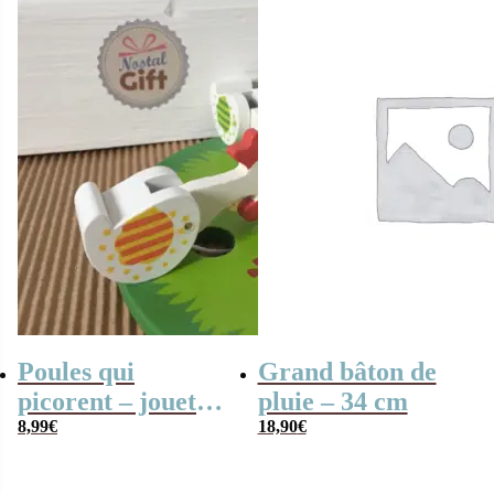
Poules qui
Grand bâton de
picorent – jouet
pluie – 34 cm
traditionel
8,99
€
18,90
€