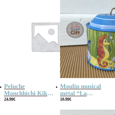
9,90€.
4,50€.
Peluche
Moulin musical
Monchhichi Kiki
métal “La
bavoir marinière
24,90
€
symphonie des
10,90
€
(20 cm)
jouets”