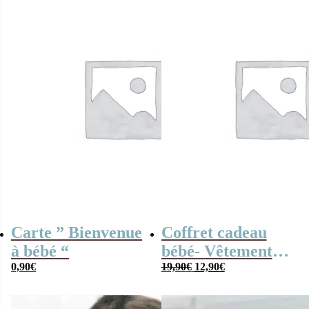
Carte ” Bienvenue
Coffret cadeau
à bébé “
bébé- Vêtement
Le
Le
0,90
€
bébé – Body –
19,90
€
12,90
€
prix
prix
Barboteuse –
initial
actuel
était :
est :
Wonder Woman