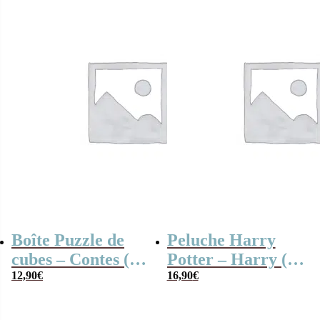
Boîte Puzzle de
Peluche Harry
cubes – Contes (9
Potter – Harry (28
pièces )
12,90
€
cm)
16,90
€