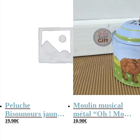
Peluche
Moulin musical
Bisounours jaune
métal “Oh ! Mon
(21cm) –
19,90
€
cher Augustin”
10,90
€
Toutaquin –
Version 2019