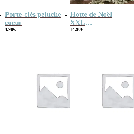
Porte-clés peluche
Hotte de Noël
coeur
XXL
4,90
€
personnalisée –
14,90
€
Lettre et prénom