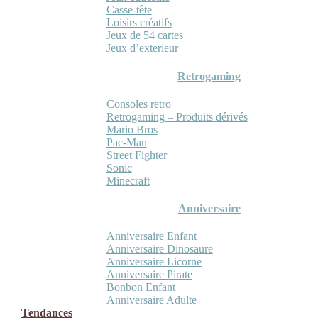
Casse-tête
Loisirs créatifs
Jeux de 54 cartes
Jeux d’exterieur
Retrogaming
Consoles retro
Retrogaming – Produits dérivés
Mario Bros
Pac-Man
Street Fighter
Sonic
Minecraft
Anniversaire
Anniversaire Enfant
Anniversaire Dinosaure
Anniversaire Licorne
Anniversaire Pirate
Bonbon Enfant
Anniversaire Adulte
Tendances