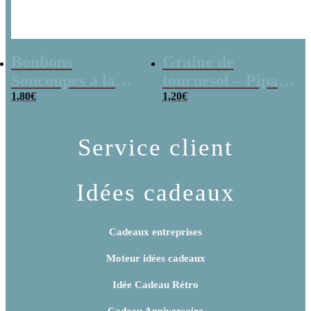
Bonbons
Graine de
Soucoupes à la
tournesol – Pipas
poudre (x20)
1,80
€
x 3
1,20
€
Service client
Idées cadeaux
Cadeaux entreprises
Moteur idées cadeaux
Idée Cadeau Rétro
Cadeau Anniversaire