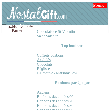
Aller
Aller
Promo !
Promo !
à
au
la
contenu
navigation
Mon compte
Bonbons
Panier
Chocolats de St Valentin
Saint Valentin
Top bonbons
Coffrets bonbons
Acidulés
Chocolats
Réglisse
Guimauve / Marshmallow
Bonbons par époque
Anciens
Bonbons des années 60
Bonbons des années 70
Bonbons des années 80
Bonbons des années 90