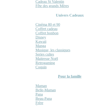
Cadeau St Valentin
Fête des grands Mères
Univers Cadeaux
Cinéma 80 et 90
Coffret cadeau
Coffret bonbon
Disney
Kawaii
Manga
Musique, les classiques
Series cultes
Maitresse Noël
Retrogaming
Coquin
Pour la famille
Maman
Belle-Maman
Papa
Beau-Papa
Frère