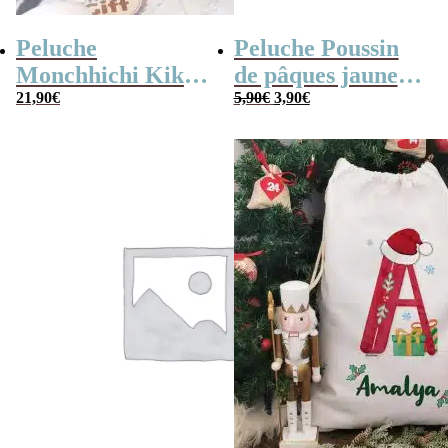
Peluche
Peluche Poussin
Monchhichi Kiki
de pâques jaune
Le
Le
l’original (20 cm)
21,90
€
(14cm)
5,90
€
3,90
€
prix
prix
initial
actuel
était :
est :
5,90€.
3,90€.