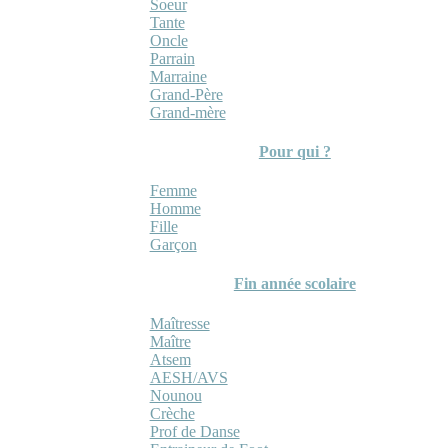
Soeur
Tante
Oncle
Parrain
Marraine
Grand-Père
Grand-mère
Pour qui ?
Femme
Homme
Fille
Garçon
Fin année scolaire
Maîtresse
Maître
Atsem
AESH/AVS
Nounou
Crèche
Prof de Danse