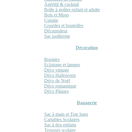
Apéritif & cocktail
Boîte à goûter enfant et adulte
Bols et Mugs
Cuisine
Gourdes et bouteilles
Décapsuleur
Sac isotherme
Décoration
Bougies
Eclairage et lampes
Déco vintage
Déco Halloween
Déco de Noël
Déco romantique
Déco Pâques
Bagagerie
Sac à main et Tote bags
Cartables Scolaires
Sac à dos enfants
Trousses scolaire