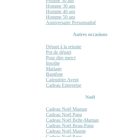
Femme 50 ans
Homme 30 ans
Homme 40 ans
Homme 50 ans
Anniversaire Personnalisé
Autres occasions
Départ à la retraite
Pot de départ
Pour dire merci
Insolite
Mariage
Baptême
Calendrier Avent
Cadeau Entreprise
Noël
Cadeau Noël Maman
Cadeau Noël Papa
Cadeau Noël Belle-Maman
Cadeau Noël Beau-Papa
Cadeau Noël Mamie
Cadeau Noël Papy