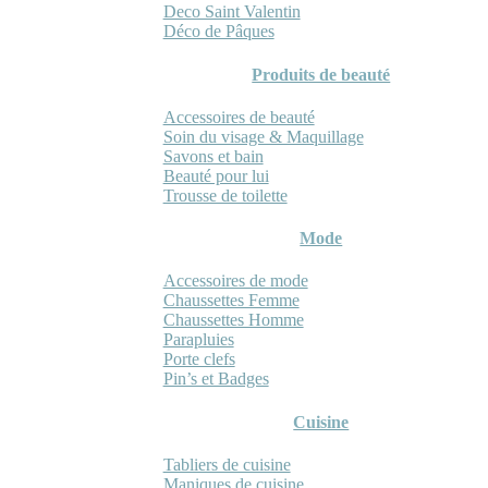
Deco Saint Valentin
Déco de Pâques
Produits de beauté
Accessoires de beauté
Soin du visage & Maquillage
Savons et bain
Beauté pour lui
Trousse de toilette
Mode
Accessoires de mode
Chaussettes Femme
Chaussettes Homme
Parapluies
Porte clefs
Pin’s et Badges
Cuisine
Tabliers de cuisine
Maniques de cuisine