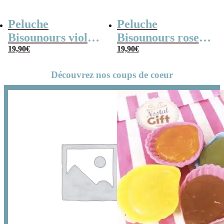
Peluche
Peluche
Bisounours violet
Bisounours rose
(21cm) –
19,90
€
(21cm) – Toucâlin
19,90
€
Groscadeau –
– Version 2019
Découvrez nos coups de coeur
Version 2019