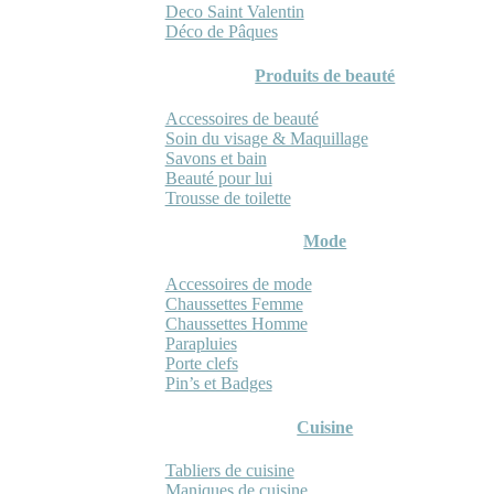
Deco Saint Valentin
Déco de Pâques
Produits de beauté
Accessoires de beauté
Soin du visage & Maquillage
Savons et bain
Beauté pour lui
Trousse de toilette
Mode
Accessoires de mode
Chaussettes Femme
Chaussettes Homme
Parapluies
Porte clefs
Pin’s et Badges
Cuisine
Tabliers de cuisine
Maniques de cuisine