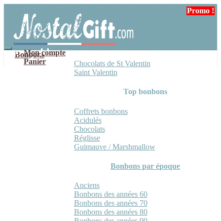
Aller
Aller
Promo !
Promo !
à
au
la
contenu
navigation
Mon compte
Bonbons
Panier
Chocolats de St Valentin
Saint Valentin
Top bonbons
Coffrets bonbons
Acidulés
Chocolats
Réglisse
Guimauve / Marshmallow
Bonbons par époque
Anciens
Bonbons des années 60
Bonbons des années 70
Bonbons des années 80
Bonbons des années 90