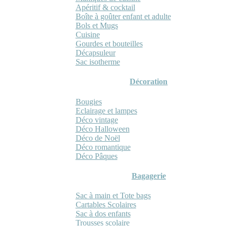
Apéritif & cocktail
Boîte à goûter enfant et adulte
Bols et Mugs
Cuisine
Gourdes et bouteilles
Décapsuleur
Sac isotherme
Décoration
Bougies
Eclairage et lampes
Déco vintage
Déco Halloween
Déco de Noël
Déco romantique
Déco Pâques
Bagagerie
Sac à main et Tote bags
Cartables Scolaires
Sac à dos enfants
Trousses scolaire