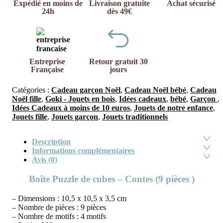
Expédié en moins de
Livraison gratuite
Achat sécurisé
24h
dès 49€
Entreprise
Retour gratuit 30
Française
jours
Catégories :
Cadeau garçon Noël
,
Cadeau Noël bébé
,
Cadeau
Noël fille
,
Goki - Jouets en bois
,
Idées cadeaux
,
bébé
,
Garçon
,
Idées Cadeaux à moins de 10 euros
,
Jouets de notre enfance
,
Jouets fille
,
Jouets garçon
,
Jouets traditionnels
Description
Informations complémentaires
Avis (0)
Boîte Puzzle de cubes – Contes (9 pièces )
– Dimensions : 10,5 x 10,5 x 3,5 cm
– Nombre de pièces : 9 pièces
– Nombre de motifs : 4 motifs