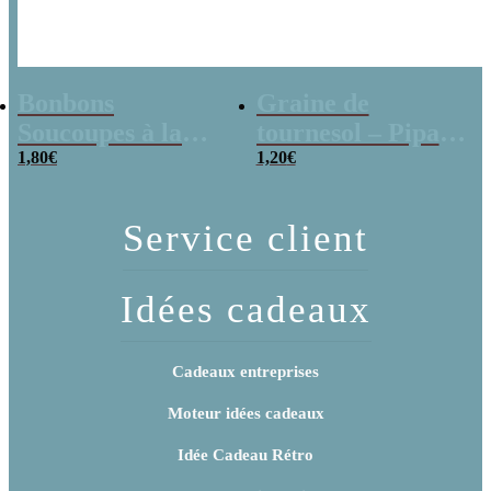
Bonbons
Graine de
Soucoupes à la
tournesol – Pipas
poudre (x20)
1,80
€
x 3
1,20
€
Service client
Idées cadeaux
Cadeaux entreprises
Moteur idées cadeaux
Idée Cadeau Rétro