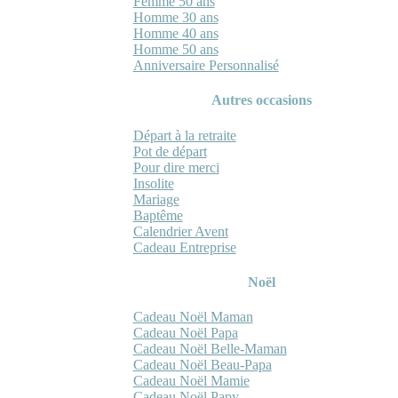
Femme 50 ans
Homme 30 ans
Homme 40 ans
Homme 50 ans
Anniversaire Personnalisé
Autres occasions
Départ à la retraite
Pot de départ
Pour dire merci
Insolite
Mariage
Baptême
Calendrier Avent
Cadeau Entreprise
Noël
Cadeau Noël Maman
Cadeau Noël Papa
Cadeau Noël Belle-Maman
Cadeau Noël Beau-Papa
Cadeau Noël Mamie
Cadeau Noël Papy