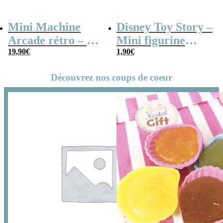
Mini Machine
Disney Toy Story –
Arcade rétro – 26
Mini figurine
jeux et 99 niveaux
19,90
€
mystère série B
1,90
€
Découvrez nos coups de coeur