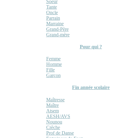
Soeur
Tante
Oncle
Parrain
Marraine
Grand-Père
Grand-mère
Pour qui ?
Femme
Homme
Fille
Garçon
Fin année scolaire
Maîtresse
Maître
Atsem
AESH/AVS
Nounou
Crèche
Prof de Danse