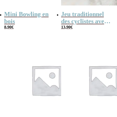
Mini Bowling en
Jeu traditionnel
bois
des cyclistes avec
8,90
€
billes – billes et
13,90
€
vélo