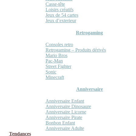
Casse-tête
Loisirs créatifs
Jeux de 54 cartes
Jeux d’exterieur
Retrogaming
Consoles retro
Retrogaming – Produits dérivés
Mario Bros
Pac-Man
Street Fighter
Sonic
Minecraft
Anniversaire
Anniversaire Enfant
Anniversaire Dinosaure
Anniversaire Licorne
Anniversaire Pirate
Bonbon Enfant
Anniversaire Adulte
Tendances