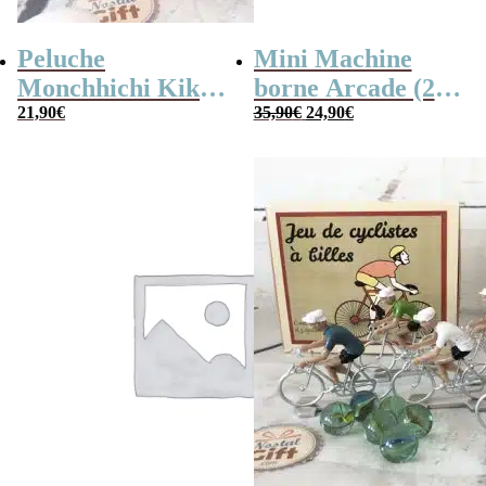
Peluche
Mini Machine
Monchhichi Kiki
borne Arcade (240
Le
Le
l’original (20 cm)
21,90
€
jeux)
35,90
€
24,90
€
prix
prix
initial
actuel
était :
est :
35,90€.
24,90€.