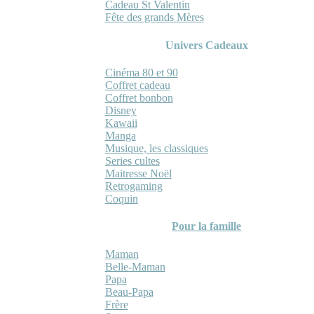
Cadeau St Valentin
Fête des grands Mères
Univers Cadeaux
Cinéma 80 et 90
Coffret cadeau
Coffret bonbon
Disney
Kawaii
Manga
Musique, les classiques
Series cultes
Maitresse Noël
Retrogaming
Coquin
Pour la famille
Maman
Belle-Maman
Papa
Beau-Papa
Frère