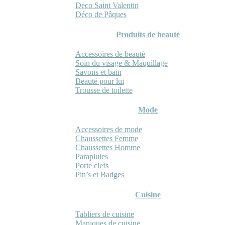
Deco Saint Valentin
Déco de Pâques
Produits de beauté
Accessoires de beauté
Soin du visage & Maquillage
Savons et bain
Beauté pour lui
Trousse de toilette
Mode
Accessoires de mode
Chaussettes Femme
Chaussettes Homme
Parapluies
Porte clefs
Pin’s et Badges
Cuisine
Tabliers de cuisine
Maniques de cuisine