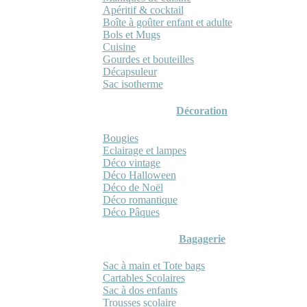
Apéritif & cocktail
Boîte à goûter enfant et adulte
Bols et Mugs
Cuisine
Gourdes et bouteilles
Décapsuleur
Sac isotherme
Décoration
Bougies
Eclairage et lampes
Déco vintage
Déco Halloween
Déco de Noël
Déco romantique
Déco Pâques
Bagagerie
Sac à main et Tote bags
Cartables Scolaires
Sac à dos enfants
Trousses scolaire