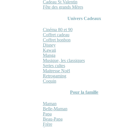
Cadeau St Valentin
Fête des grands Mères
Univers Cadeaux
Cinéma 80 et 90
Coffret cadeau
Coffret bonbon
Disney
Kawaii
Manga
Musique, les classiques
Series cultes
Maitresse Noël
Retrogaming
Coquin
Pour la famille
Maman
Belle-Maman
Papa
Beau-Papa
Frère