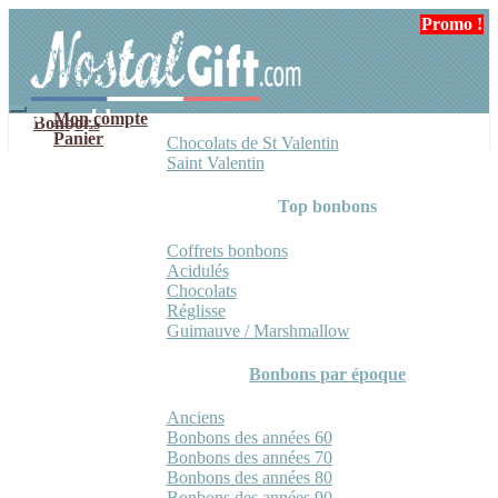
Aller
Aller
Promo !
Promo !
à
au
la
contenu
navigation
Mon compte
Bonbons
Panier
Chocolats de St Valentin
Saint Valentin
Top bonbons
Coffrets bonbons
Acidulés
Chocolats
Réglisse
Guimauve / Marshmallow
Bonbons par époque
Anciens
Bonbons des années 60
Bonbons des années 70
Bonbons des années 80
Bonbons des années 90