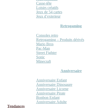
Casse-tête
Loisirs créatifs
Jeux de 54 cartes
Jeux d’exterieur
Retrogaming
Consoles retro
Retrogaming – Produits dérivés
Mario Bros
Pac-Man
Street Fighter
Sonic
Minecraft
Anniversaire
Anniversaire Enfant
Anniversaire Dinosaure
Anniversaire Licorne
Anniversaire Pirate
Bonbon Enfant
Anniversaire Adulte
Tendances