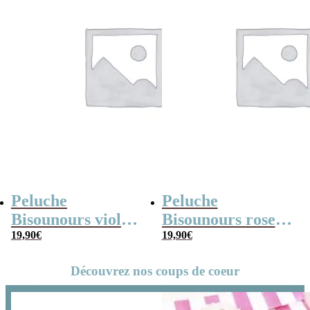
Peluche
Peluche
Bisounours violet
Bisounours rose
(21cm) –
19,90
€
(21cm) – Toucâlin
19,90
€
Groscadeau –
– Version 2019
Découvrez nos coups de coeur
Version 2019