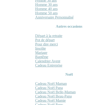
Femme 50 ans
Homme 30 ans
Homme 40 ans
Homme 50 ans
Anniversaire Personnalisé
Autres occasions
Départ à la retraite
Pot de départ
Pour dire merci
Insolite
Mariage
Baptême
Calendrier Avent
Cadeau Entreprise
Noël
Cadeau Noël Maman
Cadeau Noël Papa
Cadeau Noël Belle-Maman
Cadeau Noël Beau-Papa
Cadeau Noël Mamie
Cadeau Noël Papy