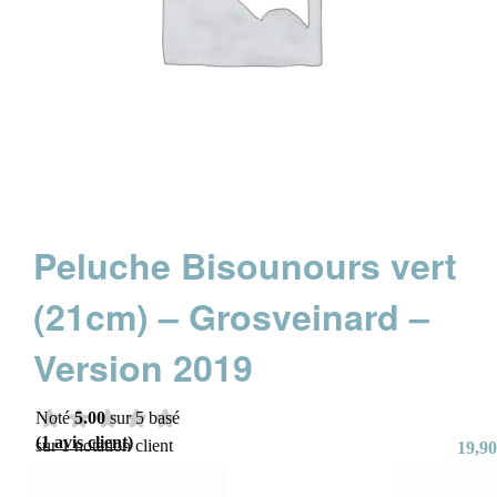
Peluche Bisounours vert
(21cm) – Grosveinard –
Version 2019
Noté
5.00
sur 5 basé
(
1
avis client)
sur
1
notation client
19,90