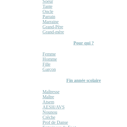
Soeur
Tante
Oncle
Parrain
Marraine
Grand-Père
Grand-mère
Pour qui ?
Femme
Homme
Fille
Garçon
Fin année scolaire
Maîtresse
Maître
Atsem
AESH/AVS
Nounou
Crèche
Prof de Danse