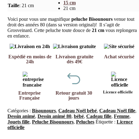
15 cm
Taille
:
21 cm
21 cm
Voici pour vous une magnifique
peluche Bisounours
venue tout
droit des années 80 (dans sa version original)! Il s’agit de
Grosveinard. Cette peluche toute douce de
21 cm
vous replongera
en enfance.
Expédié en moins de
Livraison gratuite
Achat sécurisé
24h
dès 49€
Licence officielle
Entreprise
Retour gratuit 30
Française
jours
Catégories :
Bisounours
,
Cadeau Noël bébé
,
Cadeau Noël fille
,
Dessin animé
,
Dessin animé 80
,
bébé
,
Cadeau fille
,
Femme
,
Jouets fille
,
Peluche Bisounours
,
Peluches
Étiquette :
Licence
officielle