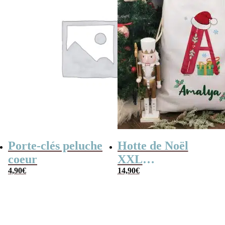
Porte-clés peluche
Hotte de Noël
coeur
XXL
4,90
€
personnalisée –
14,90
€
Lettre et prénom