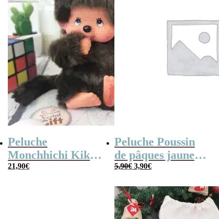
Peluche
Peluche Poussin
Monchhichi Kiki
de pâques jaune
Le
Le
l’original (20 cm)
21,90
€
(14cm)
5,90
€
3,90
€
prix
prix
initial
actuel
était :
est :
5,90€.
3,90€.