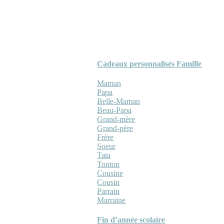
Cadeaux personnalisés Famille
Maman
Papa
Belle-Maman
Beau-Papa
Grand-mère
Grand-père
Frère
Soeur
Tata
Tonton
Cousine
Cousin
Parrain
Marraine
Fin d’année scolaire