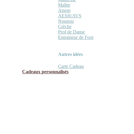
Maître
Atsem
AESH/AVS
Nounou
Crèche
Prof de Danse
Entraineur de Foot
Autres idées
Carte Cadeau
Cadeaux personnalisés