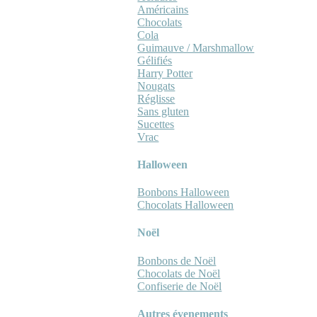
Américains
Chocolats
Cola
Guimauve / Marshmallow
Gélifiés
Harry Potter
Nougats
Réglisse
Sans gluten
Sucettes
Vrac
Halloween
Bonbons Halloween
Chocolats Halloween
Noël
Bonbons de Noël
Chocolats de Noël
Confiserie de Noël
Autres évenements