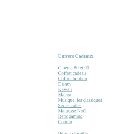
Univers Cadeaux
Cinéma 80 et 90
Coffret cadeau
Coffret bonbon
Disney
Kawaii
Manga
Musique, les classiques
Series cultes
Maitresse Noël
Retrogaming
Coquin
Pour la famille