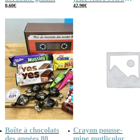
0,60
€
(avec sa console de
42,90
€
poche retro)
Boîte à chocolats
Crayon pousse-
des années 80
mine mutlicolor