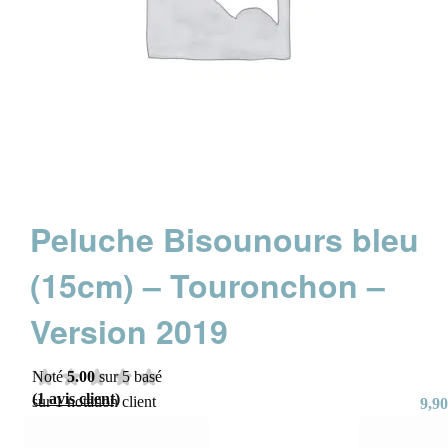
Peluche Bisounours bleu
(15cm) – Touronchon –
Version 2019
Noté
5.00
sur 5 basé
(
1
avis client)
sur
1
notation client
9,90