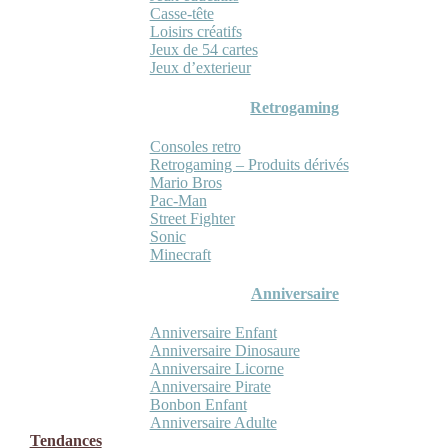
Casse-tête
Loisirs créatifs
Jeux de 54 cartes
Jeux d’exterieur
Retrogaming
Consoles retro
Retrogaming – Produits dérivés
Mario Bros
Pac-Man
Street Fighter
Sonic
Minecraft
Anniversaire
Anniversaire Enfant
Anniversaire Dinosaure
Anniversaire Licorne
Anniversaire Pirate
Bonbon Enfant
Anniversaire Adulte
Tendances