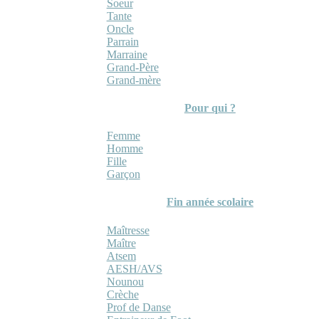
Soeur
Tante
Oncle
Parrain
Marraine
Grand-Père
Grand-mère
Pour qui ?
Femme
Homme
Fille
Garçon
Fin année scolaire
Maîtresse
Maître
Atsem
AESH/AVS
Nounou
Crèche
Prof de Danse