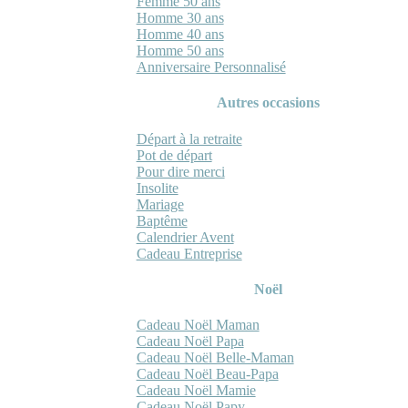
Femme 50 ans
Homme 30 ans
Homme 40 ans
Homme 50 ans
Anniversaire Personnalisé
Autres occasions
Départ à la retraite
Pot de départ
Pour dire merci
Insolite
Mariage
Baptême
Calendrier Avent
Cadeau Entreprise
Noël
Cadeau Noël Maman
Cadeau Noël Papa
Cadeau Noël Belle-Maman
Cadeau Noël Beau-Papa
Cadeau Noël Mamie
Cadeau Noël Papy