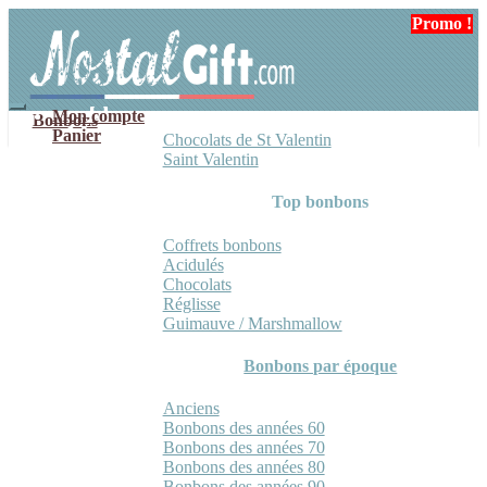
Aller
Aller
Promo !
Promo !
à
au
la
contenu
navigation
Mon compte
Bonbons
Panier
Chocolats de St Valentin
Saint Valentin
Top bonbons
Coffrets bonbons
Acidulés
Chocolats
Réglisse
Guimauve / Marshmallow
Bonbons par époque
Anciens
Bonbons des années 60
Bonbons des années 70
Bonbons des années 80
Bonbons des années 90