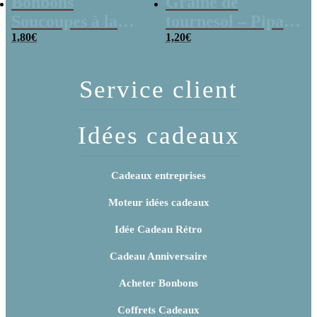
Bonbons
Graine de
Soucoupes à la
tournesol – Pipas
poudre (x20)
1,80
€
x 3
1,20
€
Service client
Idées cadeaux
Cadeaux entreprises
Moteur idées cadeaux
Idée Cadeau Rétro
Cadeau Anniversaire
Acheter Bonbons
Coffrets Cadeaux