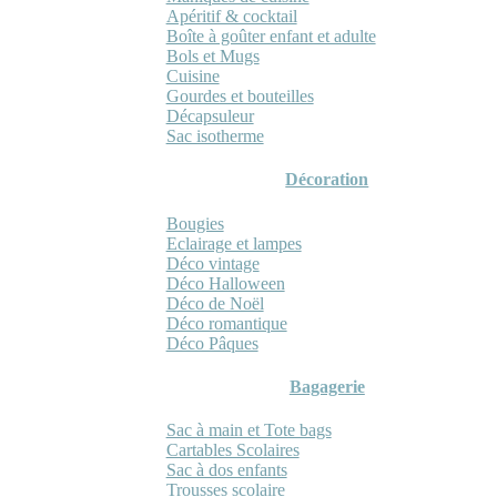
Apéritif & cocktail
Boîte à goûter enfant et adulte
Bols et Mugs
Cuisine
Gourdes et bouteilles
Décapsuleur
Sac isotherme
Décoration
Bougies
Eclairage et lampes
Déco vintage
Déco Halloween
Déco de Noël
Déco romantique
Déco Pâques
Bagagerie
Sac à main et Tote bags
Cartables Scolaires
Sac à dos enfants
Trousses scolaire