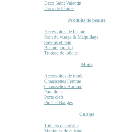
Deco Saint Valentin
Déco de Pâques
Produits de beauté
Accessoires de beauté
Soin du visage & Maquillage
Savons et bain
Beauté pour lui
Trousse de toilette
Mode
Accessoires de mode
Chaussettes Femme
Chaussettes Homme
Parapluies
Porte clefs
Pin’s et Badges
Cuisine
Tabliers de cuisine
Maniques de cuisine