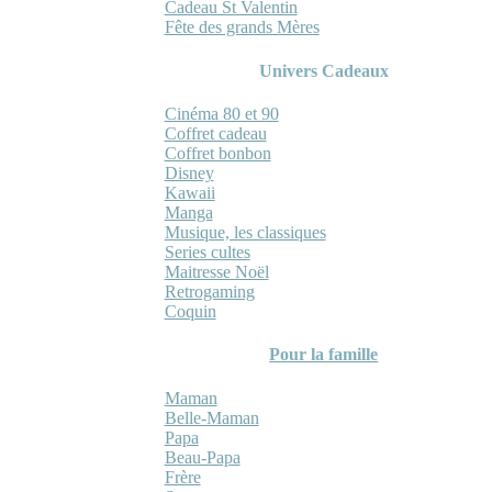
Cadeau St Valentin
Fête des grands Mères
Univers Cadeaux
Cinéma 80 et 90
Coffret cadeau
Coffret bonbon
Disney
Kawaii
Manga
Musique, les classiques
Series cultes
Maitresse Noël
Retrogaming
Coquin
Pour la famille
Maman
Belle-Maman
Papa
Beau-Papa
Frère