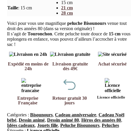
15 cm
Taille
:
15 cm
21 cm
28 cm
Voici pour vous une magnifique
peluche Bisounours
venue tout
droit des années 80 (dans sa version originale) !
Il s’agit de
Touronchon
. Cette peluche toute douce de
15 cm
vous
replongera en enfance, vous pouvez d’ailleurs l’accrocher à votre
sac !
Expédié en moins de
Livraison gratuite
Achat sécurisé
24h
dès 49€
Licence officielle
Entreprise
Retour gratuit 30
Française
jours
Catégories :
Bisounours
,
Cadeau anniversaire
,
Cadeau Noël
bébé
,
Dessin animé
,
Dessin animé 80
,
Héros des années 80
,
Idées cadeaux
,
Jouets fille
,
Peluche Bisounours
,
Peluches
Étiquette :
Licence officielle