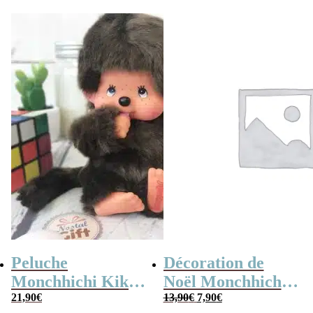
Peluche
Décoration de
Monchhichi Kiki
Noël Monchhichi
Le
Le
l’original (20 cm)
21,90
€
Kiki – Chaussette
13,90
€
7,90
€
prix
prix
initial
actuel