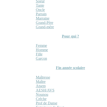
Soeur
Tante
Oncle
Parrain
Marraine
Grand-Père
Grand-mère
Pour qui ?
Femme
Homme
Fille
Garçon
Fin année scolaire
Maîtresse
Maître
Atsem
AESH/AVS
Nounou
Crèche
Prof de Danse