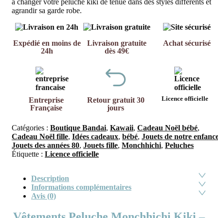
à changer votre peluche kiki de tenue dans des styles différents et
agrandir sa garde robe.
Expédié en moins de
Livraison gratuite
Achat sécurisé
24h
dès 49€
Licence officielle
Entreprise
Retour gratuit 30
Française
jours
Catégories :
Boutique Bandai
,
Kawaii
,
Cadeau Noël bébé
,
Cadeau Noël fille
,
Idées cadeaux
,
bébé
,
Jouets de notre enfanc
Jouets des années 80
,
Jouets fille
,
Monchhichi
,
Peluches
Étiquette :
Licence officielle
Description
Informations complémentaires
Avis (0)
Vêtements Peluche Monchhichi Kiki –