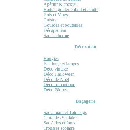
Apéritif & cocktail
Boîte à goûter enfant et adulte
Bols et Mugs
Cuisine
Gourdes et bouteilles
Décapsuleur
Sac isotherme
Décoration
Bougies
Eclairage et lampes
Déco vintage
Déco Halloween
Déco de Noël
Déco romantique
Déco Pâques
Bagagerie
Sac à main et Tote bags
Cartables Scolaires
Sac à dos enfants
Trousses scolaire