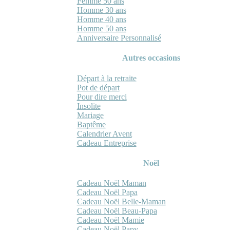
Femme 50 ans
Homme 30 ans
Homme 40 ans
Homme 50 ans
Anniversaire Personnalisé
Autres occasions
Départ à la retraite
Pot de départ
Pour dire merci
Insolite
Mariage
Baptême
Calendrier Avent
Cadeau Entreprise
Noël
Cadeau Noël Maman
Cadeau Noël Papa
Cadeau Noël Belle-Maman
Cadeau Noël Beau-Papa
Cadeau Noël Mamie
Cadeau Noël Papy