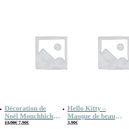
rouge (Cerf)
était :
est :
13,90€.
7,90€.
Décoration de
Hello Kitty –
Noël Monchhichi
Masque de beauté
Le
Le
Kiki – Chaussette
13,90
€
7,90
€
en tissu pour le
3,90
€
prix
prix
initial
actuel