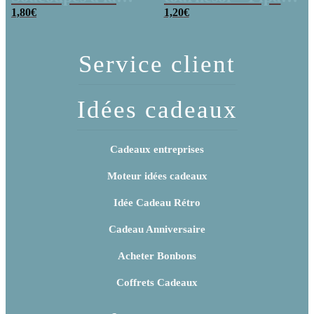
poudre (x20)
1,80
€
x 3
1,20
€
Service client
Idées cadeaux
Cadeaux entreprises
Moteur idées cadeaux
Idée Cadeau Rétro
Cadeau Anniversaire
Acheter Bonbons
Coffrets Cadeaux