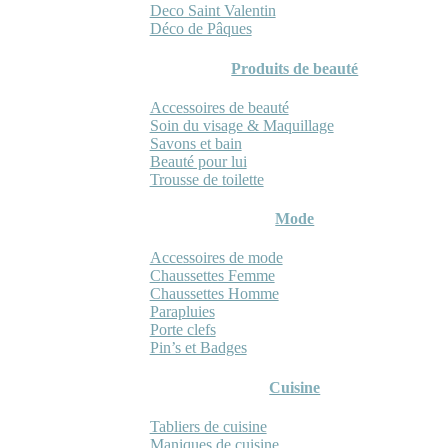
Deco Saint Valentin
Déco de Pâques
Produits de beauté
Accessoires de beauté
Soin du visage & Maquillage
Savons et bain
Beauté pour lui
Trousse de toilette
Mode
Accessoires de mode
Chaussettes Femme
Chaussettes Homme
Parapluies
Porte clefs
Pin’s et Badges
Cuisine
Tabliers de cuisine
Maniques de cuisine