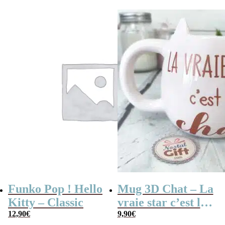
bleue (12 cm)
visage
était :
est :
13,90€.
7,90€.
Funko Pop ! Hello
Mug 3D Chat – La
Kitty – Classic
vraie star c’est le
12,90
€
chat
9,90
€