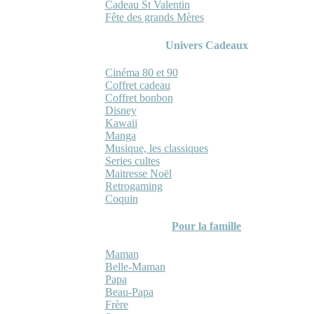
Cadeau St Valentin
Fête des grands Mères
Univers Cadeaux
Cinéma 80 et 90
Coffret cadeau
Coffret bonbon
Disney
Kawaii
Manga
Musique, les classiques
Series cultes
Maitresse Noël
Retrogaming
Coquin
Pour la famille
Maman
Belle-Maman
Papa
Beau-Papa
Frère