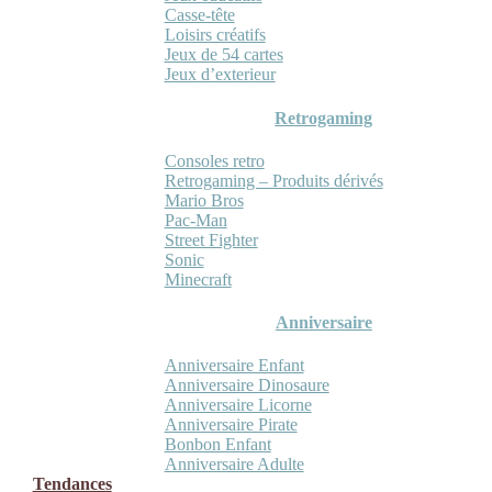
Casse-tête
Loisirs créatifs
Jeux de 54 cartes
Jeux d’exterieur
Retrogaming
Consoles retro
Retrogaming – Produits dérivés
Mario Bros
Pac-Man
Street Fighter
Sonic
Minecraft
Anniversaire
Anniversaire Enfant
Anniversaire Dinosaure
Anniversaire Licorne
Anniversaire Pirate
Bonbon Enfant
Anniversaire Adulte
Tendances