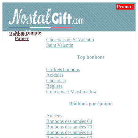
Aller
Aller
Promo !
Promo !
Promo !
à
au
la
contenu
navigation
Mon compte
Bonbons
Panier
Chocolats de St Valentin
Saint Valentin
Top bonbons
Coffrets bonbons
Acidulés
Chocolats
Réglisse
Guimauve / Marshmallow
Bonbons par époque
Anciens
Bonbons des années 60
Bonbons des années 70
Bonbons des années 80
Bonbons des années 90