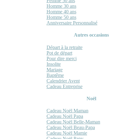
Femme 50 ans
Homme 30 ans
Homme 40 ans
Homme 50 ans
Anniversaire Personnalisé
Autres occasions
Départ à la retraite
Pot de départ
Pour dire merci
Insolite
Mariage
Baptême
Calendrier Avent
Cadeau Entreprise
Noël
Cadeau Noël Maman
Cadeau Noël Papa
Cadeau Noël Belle-Maman
Cadeau Noël Beau-Papa
Cadeau Noël Mamie
Cadeau Noël Papy