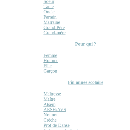
Soeur
Tante
Oncle
Parrain
Marraine
Grand-Père
Grand-mère
Pour qui ?
Femme
Homme
Fille
Garçon
Fin année scolaire
Maîtresse
Maître
Atsem
AESH/AVS
Nounou
Crèche
Prof de Danse