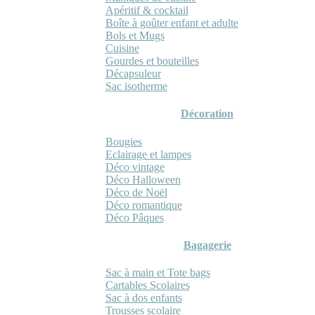
Apéritif & cocktail
Boîte à goûter enfant et adulte
Bols et Mugs
Cuisine
Gourdes et bouteilles
Décapsuleur
Sac isotherme
Décoration
Bougies
Eclairage et lampes
Déco vintage
Déco Halloween
Déco de Noël
Déco romantique
Déco Pâques
Bagagerie
Sac à main et Tote bags
Cartables Scolaires
Sac à dos enfants
Trousses scolaire