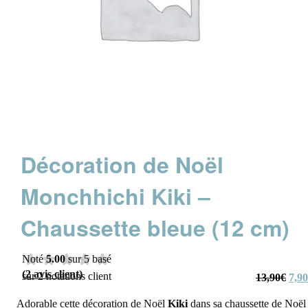
Décoration de Noël
Monchhichi Kiki –
Chaussette bleue (12 cm)
Noté
5.00
sur 5 basé
(
2
avis client)
sur
2
notations client
Le
13,90
€
7,90
prix
initi
était
Adorable cette décoration de Noël
Kiki
dans sa chaussette de Noël
13,9