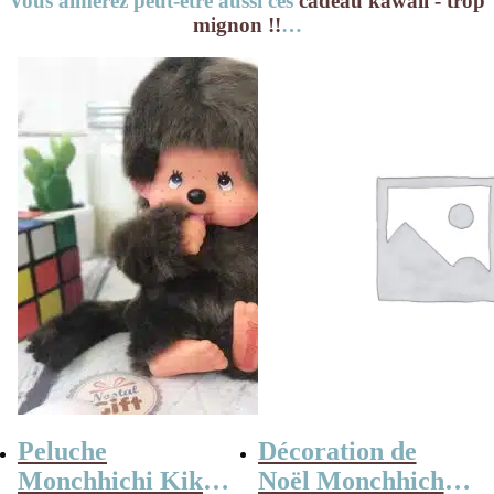
Vous aimerez peut-être aussi ces
cadeau kawaii - trop
mignon !!
…
Peluche
Décoration de
Monchhichi Kiki
Noël Monchhichi