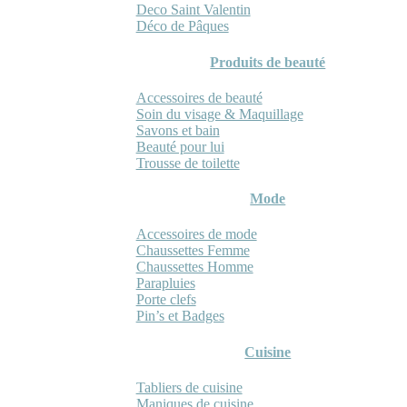
Deco Saint Valentin
Déco de Pâques
Produits de beauté
Accessoires de beauté
Soin du visage & Maquillage
Savons et bain
Beauté pour lui
Trousse de toilette
Mode
Accessoires de mode
Chaussettes Femme
Chaussettes Homme
Parapluies
Porte clefs
Pin’s et Badges
Cuisine
Tabliers de cuisine
Maniques de cuisine