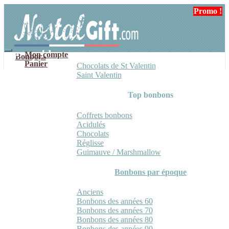
Aller
Aller
Promo !
Promo !
Promo !
Promo !
à
au
la
contenu
navigation
Mon compte
Bonbons
Panier
Chocolats de St Valentin
Saint Valentin
Top bonbons
Coffrets bonbons
Acidulés
Chocolats
Réglisse
Guimauve / Marshmallow
Bonbons par époque
Anciens
Bonbons des années 60
Bonbons des années 70
Bonbons des années 80
Bonbons des années 90