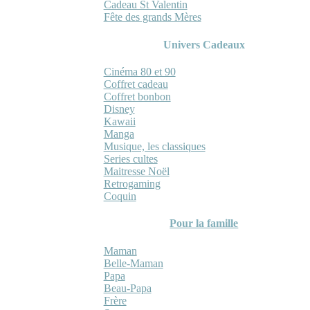
Cadeau St Valentin
Fête des grands Mères
Univers Cadeaux
Cinéma 80 et 90
Coffret cadeau
Coffret bonbon
Disney
Kawaii
Manga
Musique, les classiques
Series cultes
Maitresse Noël
Retrogaming
Coquin
Pour la famille
Maman
Belle-Maman
Papa
Beau-Papa
Frère