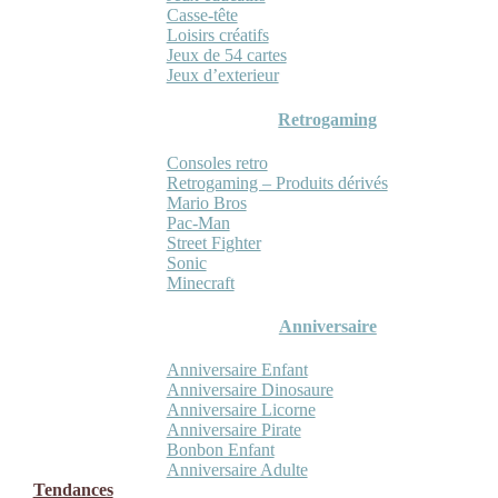
Casse-tête
Loisirs créatifs
Jeux de 54 cartes
Jeux d’exterieur
Retrogaming
Consoles retro
Retrogaming – Produits dérivés
Mario Bros
Pac-Man
Street Fighter
Sonic
Minecraft
Anniversaire
Anniversaire Enfant
Anniversaire Dinosaure
Anniversaire Licorne
Anniversaire Pirate
Bonbon Enfant
Anniversaire Adulte
Tendances