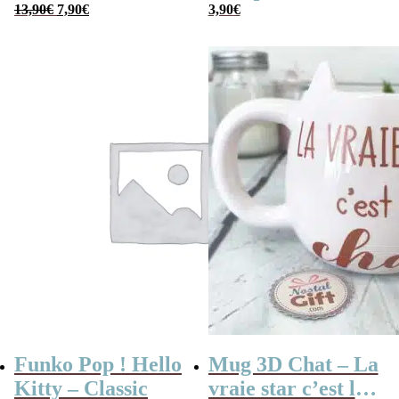
Le
Le
Kiki – Chaussette
13,90
€
7,90
€
en tissu pour le
3,90
€
prix
prix
initial
actuel
bleue (12 cm)
visage
était :
est :
13,90€.
7,90€.
Funko Pop ! Hello
Mug 3D Chat – La
Kitty – Classic
vraie star c’est le