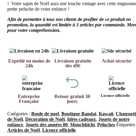
! Votre sapin de Noël aura une touche vintage avec cette mignonn
petite peluche de votre enfance !
Afin de permettre à tous nos clients de profiter de ce produit en
promotion, la quantité est limitée à 3 articles par commande. Mer
pour votre compréhension.
Expédié en moins de
Livraison gratuite
Achat sécurisé
24h
dès 49€
Licence officielle
Entreprise
Retour gratuit 30
Française
jours
Catégories :
Boule de noel
,
Boutique Bandai
,
Kawaii
,
Chaussett
de Noël
,
Décoration de Noël
,
Idées cadeaux
,
Jouets de notre
enfance
,
Jouets des années 80
,
Monchhichi
,
Peluches
Étiquettes 
Articles de Noël
,
Licence officielle