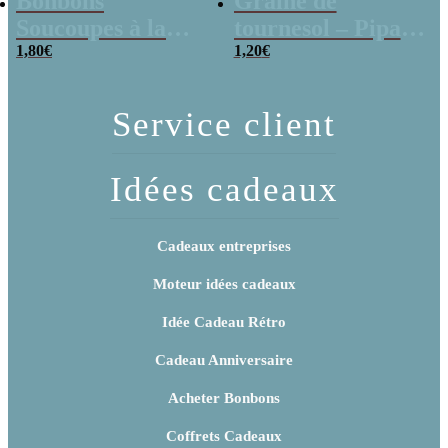
Bonbons
Graine de
Soucoupes à la
tournesol – Pipas
poudre (x20)
1,80
€
x 3
1,20
€
Service client
Idées cadeaux
Cadeaux entreprises
Moteur idées cadeaux
Idée Cadeau Rétro
Cadeau Anniversaire
Acheter Bonbons
Coffrets Cadeaux