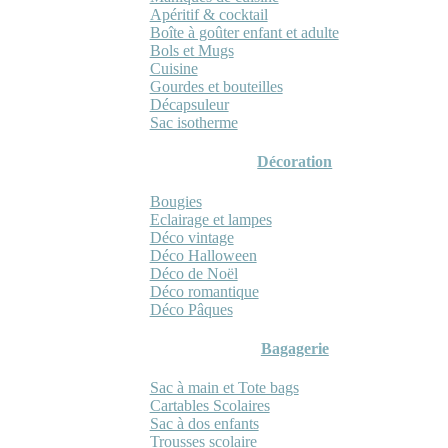
Apéritif & cocktail
Boîte à goûter enfant et adulte
Bols et Mugs
Cuisine
Gourdes et bouteilles
Décapsuleur
Sac isotherme
Décoration
Bougies
Eclairage et lampes
Déco vintage
Déco Halloween
Déco de Noël
Déco romantique
Déco Pâques
Bagagerie
Sac à main et Tote bags
Cartables Scolaires
Sac à dos enfants
Trousses scolaire