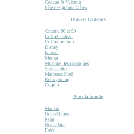
Cadeau St Valentin
Fête des grands Mères
Univers Cadeaux
Cinéma 80 et 90
Coffret cadeau
Coffret bonbon
Disney
Kawaii
Manga
Musique, les classiques
Series cultes
Maitresse Noël
Retrogaming
Coquin
Pour la famille
Maman
Belle-Maman
Papa
Beau-Papa
Frère