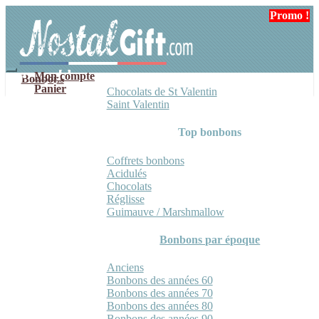
Aller
Aller
Promo !
Promo !
Promo !
à
au
la
contenu
navigation
Mon compte
Bonbons
Panier
Chocolats de St Valentin
Saint Valentin
Top bonbons
Coffrets bonbons
Acidulés
Chocolats
Réglisse
Guimauve / Marshmallow
Bonbons par époque
Anciens
Bonbons des années 60
Bonbons des années 70
Bonbons des années 80
Bonbons des années 90