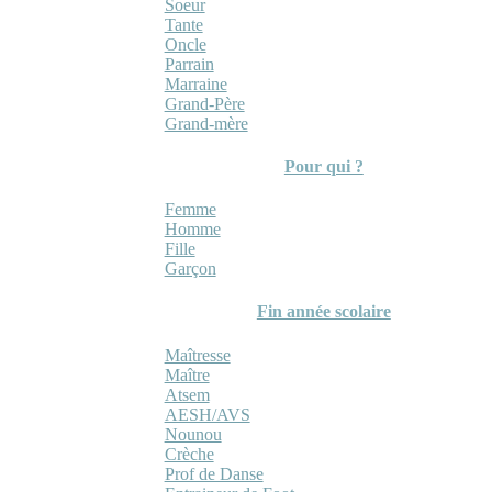
Soeur
Tante
Oncle
Parrain
Marraine
Grand-Père
Grand-mère
Pour qui ?
Femme
Homme
Fille
Garçon
Fin année scolaire
Maîtresse
Maître
Atsem
AESH/AVS
Nounou
Crèche
Prof de Danse