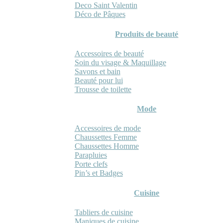
Deco Saint Valentin
Déco de Pâques
Produits de beauté
Accessoires de beauté
Soin du visage & Maquillage
Savons et bain
Beauté pour lui
Trousse de toilette
Mode
Accessoires de mode
Chaussettes Femme
Chaussettes Homme
Parapluies
Porte clefs
Pin’s et Badges
Cuisine
Tabliers de cuisine
Maniques de cuisine