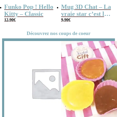
Funko Pop ! Hello
Mug 3D Chat – La
Kitty – Classic
vraie star c’est le
12,90
€
chat
9,90
€
Découvrez nos coups de coeur