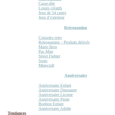
Casse-tête
Loisirs créatifs
Jeux de 54 cartes
Jeux d’exterieur
Retrogaming
Consoles retro
Retrogaming – Produits dérivés
Mario Bros
Pac-Man
Street Fighter
Sonic
Minecraft
Anniversaire
Anniversaire Enfant
Anniversaire Dinosaure
Anniversaire Licorne
Anniversaire Pirate
Bonbon Enfant
Anniversaire Adulte
Tendances