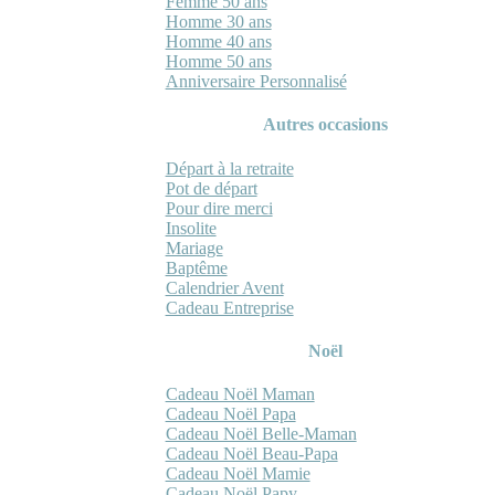
Femme 50 ans
Homme 30 ans
Homme 40 ans
Homme 50 ans
Anniversaire Personnalisé
Autres occasions
Départ à la retraite
Pot de départ
Pour dire merci
Insolite
Mariage
Baptême
Calendrier Avent
Cadeau Entreprise
Noël
Cadeau Noël Maman
Cadeau Noël Papa
Cadeau Noël Belle-Maman
Cadeau Noël Beau-Papa
Cadeau Noël Mamie
Cadeau Noël Papy