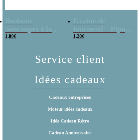
Bonbons
Graine de
Soucoupes à la
tournesol – Pipas
poudre (x20)
1,80
€
x 3
1,20
€
Service client
Idées cadeaux
Cadeaux entreprises
Moteur idées cadeaux
Idée Cadeau Rétro
Cadeau Anniversaire