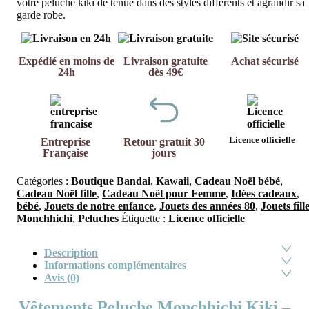
votre peluche kiki de tenue dans des styles différents et agrandir sa
garde robe.
Expédié en moins de
Livraison gratuite
Achat sécurisé
24h
dès 49€
Licence officielle
Entreprise
Retour gratuit 30
Française
jours
Catégories :
Boutique Bandai
,
Kawaii
,
Cadeau Noël bébé
,
Cadeau Noël fille
,
Cadeau Noël pour Femme
,
Idées cadeaux
,
bébé
,
Jouets de notre enfance
,
Jouets des années 80
,
Jouets fill
Monchhichi
,
Peluches
Étiquette :
Licence officielle
Description
Informations complémentaires
Avis (0)
Vêtements Peluche Monchhichi Kiki –