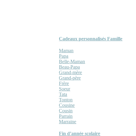
Cadeaux personnalisés Famille
Maman
Papa
Belle-Maman
Beau-Papa
Grand-mère
Grand-père
Frère
Soeur
Tata
Tonton
Cousine
Cousin
Parrain
Marraine
Fin d’année scolaire