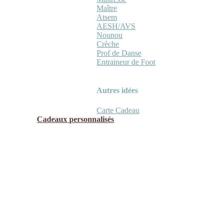
Maître
Atsem
AESH/AVS
Nounou
Crèche
Prof de Danse
Entraineur de Foot
Autres idées
Carte Cadeau
Cadeaux personnalisés