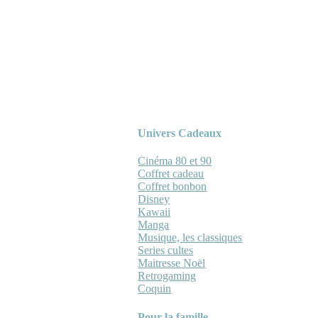
Univers Cadeaux
Cinéma 80 et 90
Coffret cadeau
Coffret bonbon
Disney
Kawaii
Manga
Musique, les classiques
Series cultes
Maitresse Noël
Retrogaming
Coquin
Pour la famille