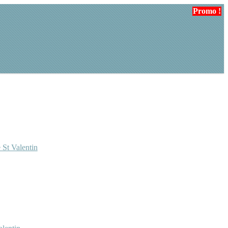
Promo !
Promo !
 St Valentin