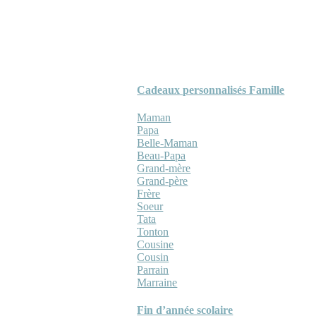
Cadeaux personnalisés Famille
Maman
Papa
Belle-Maman
Beau-Papa
Grand-mère
Grand-père
Frère
Soeur
Tata
Tonton
Cousine
Cousin
Parrain
Marraine
Fin d’année scolaire