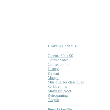
Univers Cadeaux
Cinéma 80 et 90
Coffret cadeau
Coffret bonbon
Disney
Kawaii
Manga
Musique, les classiques
Series cultes
Maitresse Noël
Retrogaming
Coquin
Pour la famille