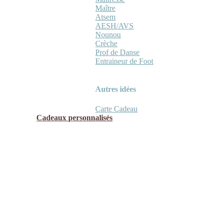
Maître
Atsem
AESH/AVS
Nounou
Crèche
Prof de Danse
Entraineur de Foot
Autres idées
Carte Cadeau
Cadeaux personnalisés