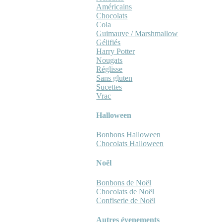
Américains
Chocolats
Cola
Guimauve / Marshmallow
Gélifiés
Harry Potter
Nougats
Réglisse
Sans gluten
Sucettes
Vrac
Halloween
Bonbons Halloween
Chocolats Halloween
Noël
Bonbons de Noël
Chocolats de Noël
Confiserie de Noël
Autres évenements