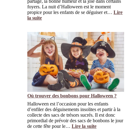
e
partage, la bonne humeur et la joie dans certains
i
t
d
foyers. La nuit d’Halloween est le moment
é
e
’
propice pour les enfants de se déguiser et…
Lire
?
r
é
la suite
,
c
:
l
o
P
e
l
o
s
e
u
f
r
i
q
l
u
m
o
s
i
d
d
e
i
l
t
a
-
S
o
Où trouver des bonbons pour Halloween ?
a
n
Halloween est l’occasion pour les enfants
g
«
d’enfiler des déguisements insolites et partir à la
a
u
collecte des sacs de trésors sucrés. Il est donc
?
n
primordial de prévoir des sacs de bonbons le jour
b
de cette fête pour le…
Lire la suite
o
:
n
O