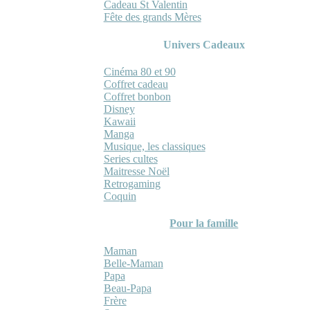
Cadeau St Valentin
Fête des grands Mères
Univers Cadeaux
Cinéma 80 et 90
Coffret cadeau
Coffret bonbon
Disney
Kawaii
Manga
Musique, les classiques
Series cultes
Maitresse Noël
Retrogaming
Coquin
Pour la famille
Maman
Belle-Maman
Papa
Beau-Papa
Frère