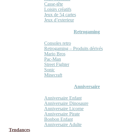
Casse-tête
Loisirs créatifs
Jeux de 54 cartes
Jeux d’exterieur
Retrogaming
Consoles retro
Retrogaming – Produits dérivés
Mario Bros
Pac-Man
Street Fighter
Sonic
Minecraft
Anniversaire
Anniversaire Enfant
Anniversaire Dinosaure
Anniversaire Licorne
Anniversaire Pirate
Bonbon Enfant
Anniversaire Adulte
Tendances