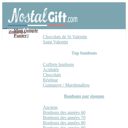
Aller
Aller
à
au
la
contenu
navigation
Mon compte
Bonbons
Panier
0
Chocolats de St Valentin
Saint Valentin
Top bonbons
Coffrets bonbons
Acidulés
Chocolats
Réglisse
Guimauve / Marshmallow
Bonbons par époque
Anciens
Bonbons des années 60
Bonbons des années 70
Bonbons des années 80
Bonbons des années 90