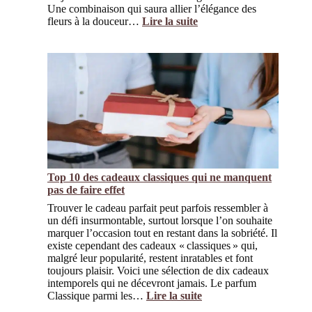
Une combinaison qui saura allier l’élégance des
:
fleurs à la douceur…
Lire la suite
Fleurs
et
Gourmandises
:
Le
Combo
Parfait
pour
une
Saint-
Valentin
Inoubliable
Top 10 des cadeaux classiques qui ne manquent
pas de faire effet
Trouver le cadeau parfait peut parfois ressembler à
un défi insurmontable, surtout lorsque l’on souhaite
marquer l’occasion tout en restant dans la sobriété. Il
existe cependant des cadeaux « classiques » qui,
malgré leur popularité, restent inratables et font
toujours plaisir. Voici une sélection de dix cadeaux
intemporels qui ne décevront jamais. Le parfum
:
Classique parmi les…
Lire la suite
Top 10