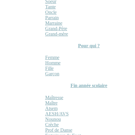
Soeur
Tante
Oncle
Parrain
Marraine
Grand-Père
Grand-mère
Pour qui ?
Femme
Homme
Fille
Garçon
Fin année scolaire
Maîtresse
Maître
Atsem
AESH/AVS
Nounou
Crèche
Prof de Danse