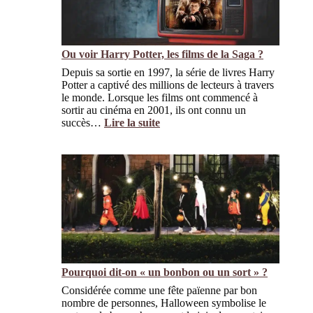
e
q
a
e
u
i
f
o
s
f
i
o
e
Ou voir Harry Potter, les films de la Saga ?
l
n
t
e
Depuis sa sortie en 1997, la série de livres Harry
–
l
Potter a captivé des millions de lecteurs à travers
D
u
le monde. Lorsque les films ont commencé à
I
n
sortir au cinéma en 2001, ils ont connu un
Y
d
succès…
Lire la suite
–
i
:
p
d
O
o
e
u
u
P
v
r
â
o
l
q
i
a
u
r
M
e
H
a
s
a
î
e
r
t
s
r
r
t
Pourquoi dit-on « un bonbon ou un sort » ?
y
e
f
P
s
Considérée comme une fête païenne par bon
é
o
s
nombre de personnes, Halloween symbolise le
r
t