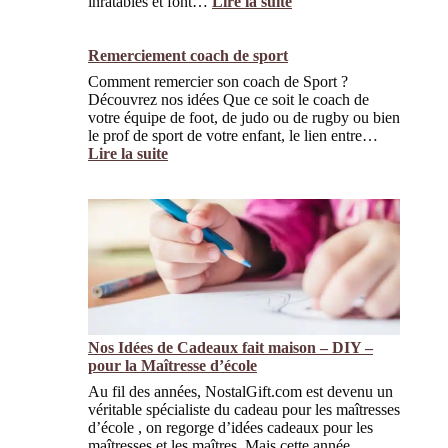
inratables et font…
Lire la suite
e
:
s
T
:
o
Remerciement coach de sport
L
p
Comment remercier son coach de Sport ?
e
Découvrez nos idées Que ce soit le coach de
C
1
votre équipe de foot, de judo ou de rugby ou bien
o
0
le prof de sport de votre enfant, le lien entre…
m
d
Lire la suite
b
e
:
o
s
R
P
c
e
a
a
m
r
d
e
f
e
r
a
a
c
i
u
i
t
x
e
p
c
m
o
l
Nos Idées de Cadeaux fait maison – DIY –
e
u
a
pour la Maîtresse d’école
n
r
s
t
u
Au fil des années, NostalGift.com est devenu un
s
c
n
véritable spécialiste du cadeau pour les maîtresses
i
o
e
d’école , on regorge d’idées cadeaux pour les
q
a
S
maîtresses et les maîtres. Mais cette année,