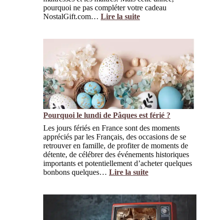
u
c
a
pourquoi ne pas compléter votre cadeau
e
h
i
NostalGift.com…
Lire la suite
s
d
n
:
q
e
t
N
u
s
-
o
i
p
V
s
n
o
a
I
e
r
l
d
m
t
e
é
a
n
e
n
t
s
q
i
d
u
n
e
Pourquoi le lundi de Pâques est férié ?
e
I
C
n
Les jours fériés en France sont des moments
n
a
t
appréciés par les Français, des occasions de se
o
d
p
retrouver en famille, de profiter de moments de
u
e
a
détente, de célébrer des événements historiques
b
a
s
importants et potentiellement d’acheter quelques
l
u
d
bonbons quelques…
Lire la suite
i
x
e
:
a
f
f
P
b
a
a
o
l
i
i
u
e
t
r
r
m