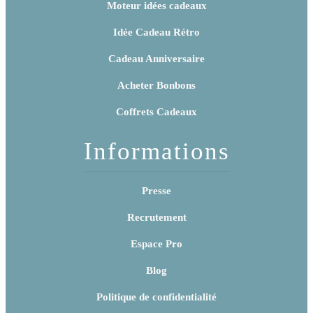
d
Moteur idées cadeaux
e
s
Idée Cadeau Rétro
b
o
Cadeau Anniversaire
n
b
Acheter Bonbons
o
n
Coffrets Cadeaux
s
à
H
Informations
a
l
l
Presse
o
w
e
Recrutement
e
n
Espace Pro
?
Blog
Politique de confidentialité