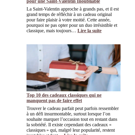
pour une Saint-Valentin Inoubliable
La Saint-Valentin approche à grands pas, et il est
grand temps de réfléchir à un cadeau original
pour faire plaisir à votre moitié. Cette année,
pourquoi ne pas opter pour un duo irrésistible et
classique, mais toujours…
Lire la suite
:
F
l
e
u
r
s
e
t
G
o
Top 10 des cadeaux classiques qui ne
u
manquent pas de faire effet
r
m
Trouver le cadeau parfait peut parfois ressembler
a
à un défi insurmontable, surtout lorsque l’on
n
souhaite marquer l’occasion tout en restant dans
d
la sobriété. Il existe cependant des cadeaux «
i
classiques » qui, malgré leur popularité, restent
s