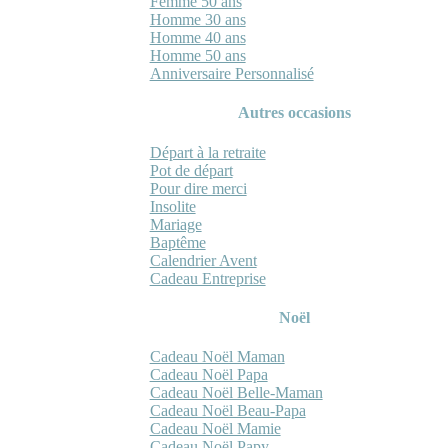
Femme 50 ans
Homme 30 ans
Homme 40 ans
Homme 50 ans
Anniversaire Personnalisé
Autres occasions
Départ à la retraite
Pot de départ
Pour dire merci
Insolite
Mariage
Baptême
Calendrier Avent
Cadeau Entreprise
Noël
Cadeau Noël Maman
Cadeau Noël Papa
Cadeau Noël Belle-Maman
Cadeau Noël Beau-Papa
Cadeau Noël Mamie
Cadeau Noël Papy