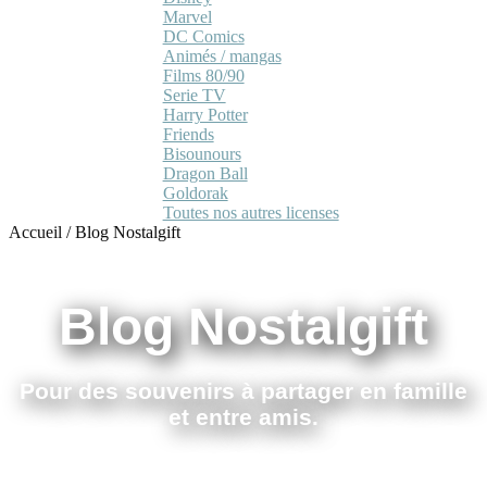
Marvel
DC Comics
Animés / mangas
Films 80/90
Serie TV
Harry Potter
Friends
Bisounours
Dragon Ball
Goldorak
Toutes nos autres licenses
Accueil
/
Blog Nostalgift
Blog Nostalgift
Pour des souvenirs à partager en famille
et entre amis.