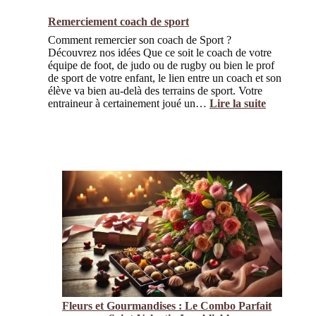
des
cadeaux
Remerciement coach de sport
classiques
Comment remercier son coach de Sport ?
qui
Découvrez nos idées Que ce soit le coach de votre
ne
équipe de foot, de judo ou de rugby ou bien le prof
manquent
de sport de votre enfant, le lien entre un coach et son
pas
élève va bien au-delà des terrains de sport. Votre
de
:
entraineur à certainement joué un…
Lire la suite
faire
Remercie
effet
coach
de
sport
Fleurs et Gourmandises : Le Combo Parfait