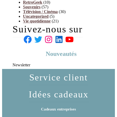
o
RetroGeek
(10)
l
i
Souvenirs
(57)
o
l
Télévision / Cinéma
(30)
w
e
Uncategorized
(5)
e
s
Vie quotidienne
(21)
e
e
Suivez-nous sur
n
n
?
f
a
n
t
s
Nouveautés
d
e
Newsletter
m
a
Service client
n
d
e
n
Idées cadeaux
t
-
i
l
Cadeaux entreprises
s