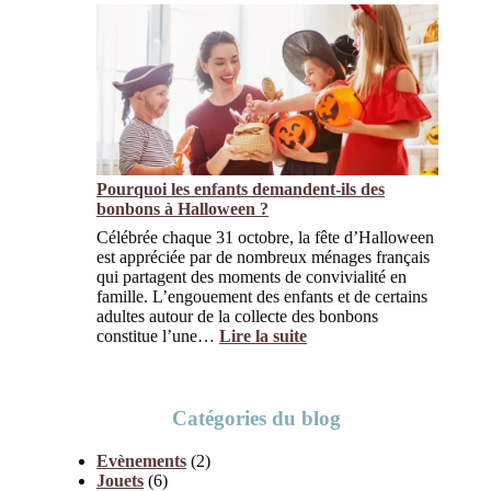
b
ù
o
t
n
r
o
o
u
u
u
v
n
e
s
r
o
d
r
Pourquoi les enfants demandent-ils des
e
t
bonbons à Halloween ?
s
»
b
Célébrée chaque 31 octobre, la fête d’Halloween
?
o
est appréciée par de nombreux ménages français
n
qui partagent des moments de convivialité en
b
famille. L’engouement des enfants et de certains
o
adultes autour de la collecte des bonbons
n
constitue l’une…
Lire la suite
s
:
p
P
o
o
u
u
Catégories du blog
r
r
H
q
Evènements
(2)
a
u
Jouets
(6)
l