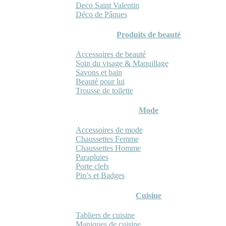
Deco Saint Valentin
Déco de Pâques
Produits de beauté
Accessoires de beauté
Soin du visage & Maquillage
Savons et bain
Beauté pour lui
Trousse de toilette
Mode
Accessoires de mode
Chaussettes Femme
Chaussettes Homme
Parapluies
Porte clefs
Pin’s et Badges
Cuisine
Tabliers de cuisine
Maniques de cuisine