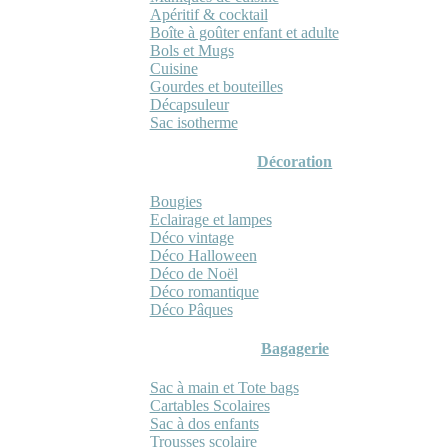
Apéritif & cocktail
Boîte à goûter enfant et adulte
Bols et Mugs
Cuisine
Gourdes et bouteilles
Décapsuleur
Sac isotherme
Décoration
Bougies
Eclairage et lampes
Déco vintage
Déco Halloween
Déco de Noël
Déco romantique
Déco Pâques
Bagagerie
Sac à main et Tote bags
Cartables Scolaires
Sac à dos enfants
Trousses scolaire