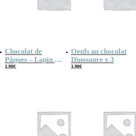
Chocolat de
Oeufs au chocolat
Pâques – Lapin en
Dinosaure x 3
chocolat au lait
1,90
€
1,90
€
(60 g)