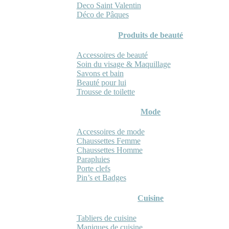
Deco Saint Valentin
Déco de Pâques
Produits de beauté
Accessoires de beauté
Soin du visage & Maquillage
Savons et bain
Beauté pour lui
Trousse de toilette
Mode
Accessoires de mode
Chaussettes Femme
Chaussettes Homme
Parapluies
Porte clefs
Pin’s et Badges
Cuisine
Tabliers de cuisine
Maniques de cuisine