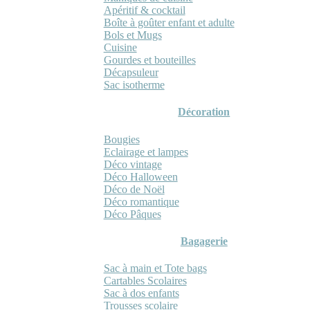
Apéritif & cocktail
Boîte à goûter enfant et adulte
Bols et Mugs
Cuisine
Gourdes et bouteilles
Décapsuleur
Sac isotherme
Décoration
Bougies
Eclairage et lampes
Déco vintage
Déco Halloween
Déco de Noël
Déco romantique
Déco Pâques
Bagagerie
Sac à main et Tote bags
Cartables Scolaires
Sac à dos enfants
Trousses scolaire