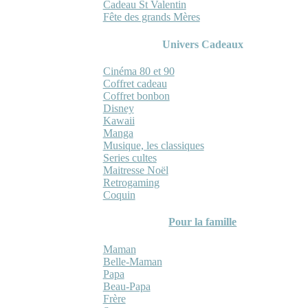
Cadeau St Valentin
Fête des grands Mères
Univers Cadeaux
Cinéma 80 et 90
Coffret cadeau
Coffret bonbon
Disney
Kawaii
Manga
Musique, les classiques
Series cultes
Maitresse Noël
Retrogaming
Coquin
Pour la famille
Maman
Belle-Maman
Papa
Beau-Papa
Frère