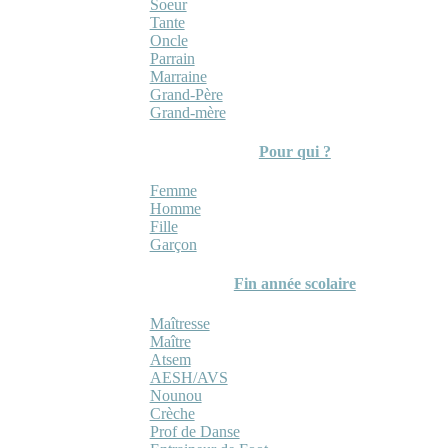
Soeur
Tante
Oncle
Parrain
Marraine
Grand-Père
Grand-mère
Pour qui ?
Femme
Homme
Fille
Garçon
Fin année scolaire
Maîtresse
Maître
Atsem
AESH/AVS
Nounou
Crèche
Prof de Danse