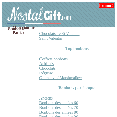
Aller
Aller
Promo !
à
au
la
contenu
navigation
Mon compte
Bonbons
Panier
Chocolats de St Valentin
Saint Valentin
Top bonbons
Coffrets bonbons
Acidulés
Chocolats
Réglisse
Guimauve / Marshmallow
Bonbons par époque
Anciens
Bonbons des années 60
Bonbons des années 70
Bonbons des années 80
Bonbons des années 90