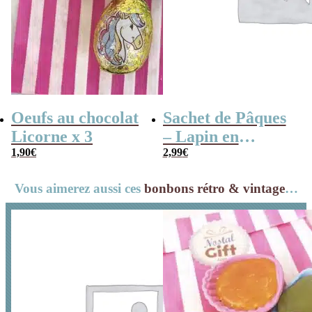
Oeufs au chocolat
Sachet de Pâques
Licorne x 3
– Lapin en
1,90
€
guimauve x15
2,99
€
Vous aimerez aussi ces
bonbons rétro & vintage
…