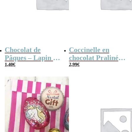
Chocolat de
Coccinelle en
Pâques – Lapin en
chocolat Praliné x
chocolat au lait
1,40
€
10
2,99
€
(25 g)