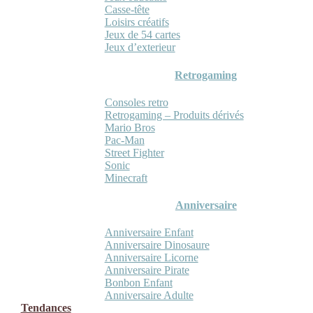
Casse-tête
Loisirs créatifs
Jeux de 54 cartes
Jeux d’exterieur
Retrogaming
Consoles retro
Retrogaming – Produits dérivés
Mario Bros
Pac-Man
Street Fighter
Sonic
Minecraft
Anniversaire
Anniversaire Enfant
Anniversaire Dinosaure
Anniversaire Licorne
Anniversaire Pirate
Bonbon Enfant
Anniversaire Adulte
Tendances