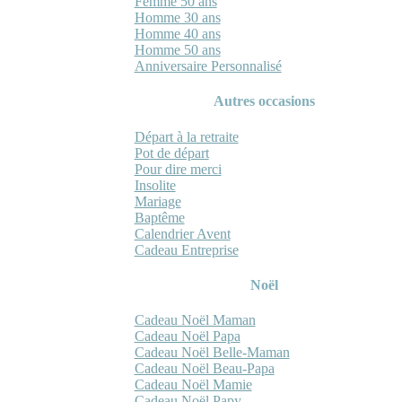
Femme 50 ans
Homme 30 ans
Homme 40 ans
Homme 50 ans
Anniversaire Personnalisé
Autres occasions
Départ à la retraite
Pot de départ
Pour dire merci
Insolite
Mariage
Baptême
Calendrier Avent
Cadeau Entreprise
Noël
Cadeau Noël Maman
Cadeau Noël Papa
Cadeau Noël Belle-Maman
Cadeau Noël Beau-Papa
Cadeau Noël Mamie
Cadeau Noël Papy