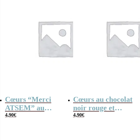
Cœurs “Merci
Cœurs au chocolat
ATSEM” au
noir rouge et
chocolat au lait et
4,90
€
blanc x4 “Merci
4,90
€
chocolat noir
nounou”
praliné