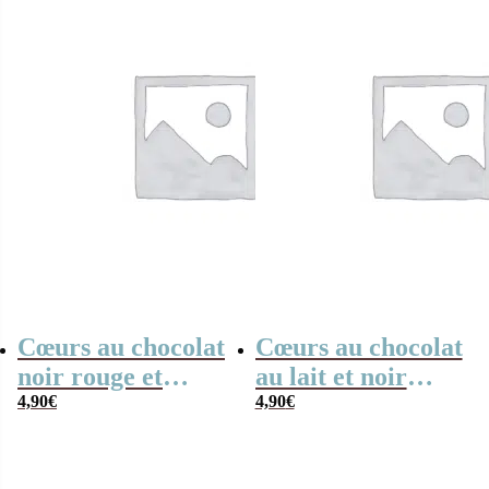
Collection florale
Cœurs au chocolat
Cœurs au chocolat
noir rouge et
au lait et noir
blanc x4 “Merci
4,90
€
praliné x8 “Je suis
4,90
€
Atsem” arc-en-ciel
une prof de danse
qui déchire”