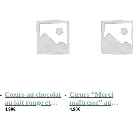
Cœurs au chocolat
Cœurs “Merci
au lait rouge et
maîtresse” au
blanc x 4 “Pour
4,90
€
chocolat au lait
4,90
€
une super atsem”
rouge et blanc x4
– Rose