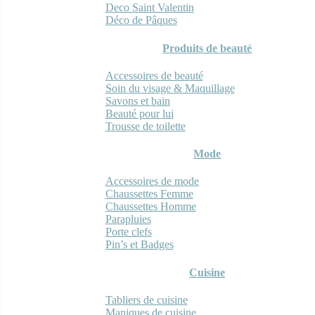
Deco Saint Valentin
Déco de Pâques
Produits de beauté
Accessoires de beauté
Soin du visage & Maquillage
Savons et bain
Beauté pour lui
Trousse de toilette
Mode
Accessoires de mode
Chaussettes Femme
Chaussettes Homme
Parapluies
Porte clefs
Pin’s et Badges
Cuisine
Tabliers de cuisine
Maniques de cuisine