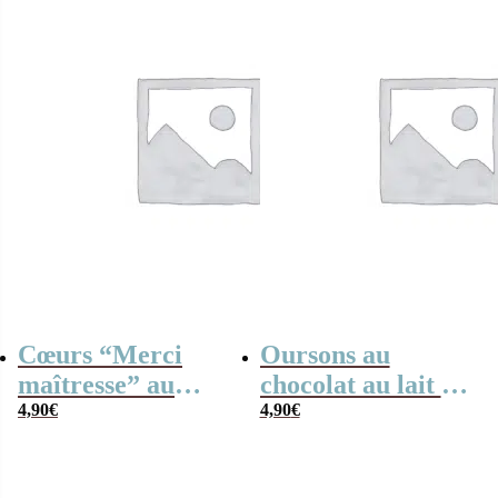
es à croquer !”
“Pour son
amoureuse”
Cœurs “Merci
Oursons au
maîtresse” au
chocolat au lait x3
chocolat au lait
4,90
€
“Merci pour cette
4,90
€
rouge et blanc x4
année”