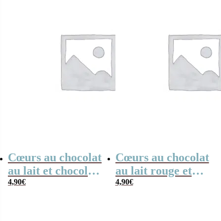
Cœurs au chocolat
Cœurs au chocolat
au lait et chocolat
au lait rouge et
noir praliné x 8
4,90
€
blanc x4 “Merci
4,90
€
“Merci pour cette
pour cette année”
année”