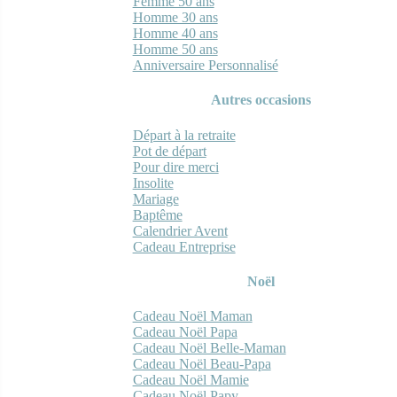
Femme 50 ans
Homme 30 ans
Homme 40 ans
Homme 50 ans
Anniversaire Personnalisé
Autres occasions
Départ à la retraite
Pot de départ
Pour dire merci
Insolite
Mariage
Baptême
Calendrier Avent
Cadeau Entreprise
Noël
Cadeau Noël Maman
Cadeau Noël Papa
Cadeau Noël Belle-Maman
Cadeau Noël Beau-Papa
Cadeau Noël Mamie
Cadeau Noël Papy