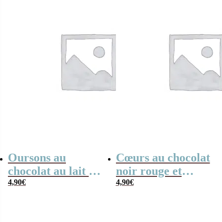
Oursons au
Cœurs au chocolat
chocolat au lait x3
noir rouge et
“Meilleur maître
4,90
€
blanc x4 “Merci
4,90
€
du monde”
maîtresse” arc-en-
ciel