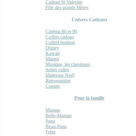
Cadeau St Valentin
Fête des grands Mères
Univers Cadeaux
Cinéma 80 et 90
Coffret cadeau
Coffret bonbon
Disney
Kawaii
Manga
Musique, les classiques
Series cultes
Maitresse Noël
Retrogaming
Coquin
Pour la famille
Maman
Belle-Maman
Papa
Beau-Papa
Frère