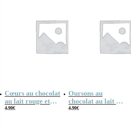
Cœurs au chocolat
Oursons au
au lait rouge et
chocolat au lait x3
blanc x4 “Merci
4,90
€
“Merci Maître”
4,90
€
pour cette année
maîtresse”