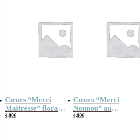
Cœurs “Merci
Cœurs “Merci
Maîtresse” floral
Nounou” au
au chocolat au lait
4,90
€
chocolat au lait
4,90
€
et chocolat noir
rouge et blanc x4
praliné