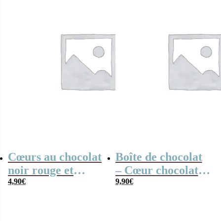
Cœurs au chocolat
Boîte de chocolat
noir rouge et
– Cœur chocolat
blanc x4 “Merci
4,90
€
fourrés x20 –
9,90
€
pour cette année
“Merci
maîtresse”
Directrice” –