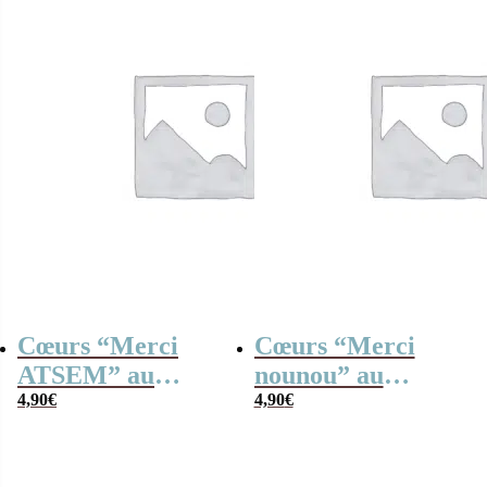
Cœurs “Merci
Cœurs “Merci
ATSEM” au
nounou” au
chocolat au lait et
4,90
€
chocolat au lait et
4,90
€
chocolat noir
chocolat noir
praliné –
praliné –