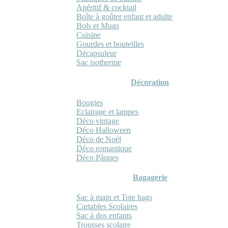
Apéritif & cocktail
Boîte à goûter enfant et adulte
Bols et Mugs
Cuisine
Gourdes et bouteilles
Décapsuleur
Sac isotherme
Décoration
Bougies
Eclairage et lampes
Déco vintage
Déco Halloween
Déco de Noël
Déco romantique
Déco Pâques
Bagagerie
Sac à main et Tote bags
Cartables Scolaires
Sac à dos enfants
Trousses scolaire