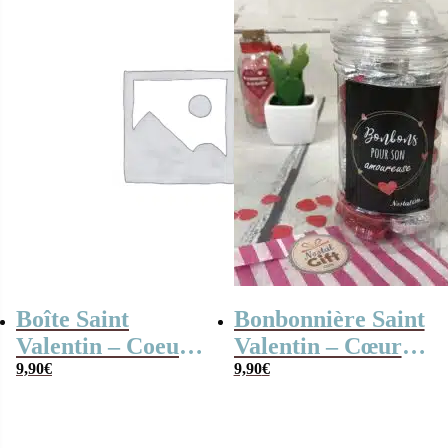
Boîte Saint
Bonbonnière Saint
Valentin – Coeur
Valentin – Cœur
en chocolat noir et
9,90
€
en chocolat noir et
9,90
€
lait fourrés
lait fourrés
praliné x20 – “Tu
praliné x20 –