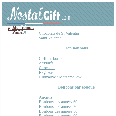
Aller
Aller
à
au
la
contenu
navigation
Mon compte
Bonbons
Panier
0
Chocolats de St Valentin
Saint Valentin
Top bonbons
Coffrets bonbons
Acidulés
Chocolats
Réglisse
Guimauve / Marshmallow
Bonbons par époque
Anciens
Bonbons des années 60
Bonbons des années 70
Bonbons des années 80
Bonbons des années 90