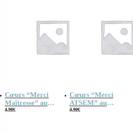
Cœurs “Merci
Cœurs “Merci
Maîtresse” au
ATSEM” au
chocolat au lait x4
4,90
€
chocolat au lait
4,90
€
– Collection arc-
rouge et blanc x4
en-ciel