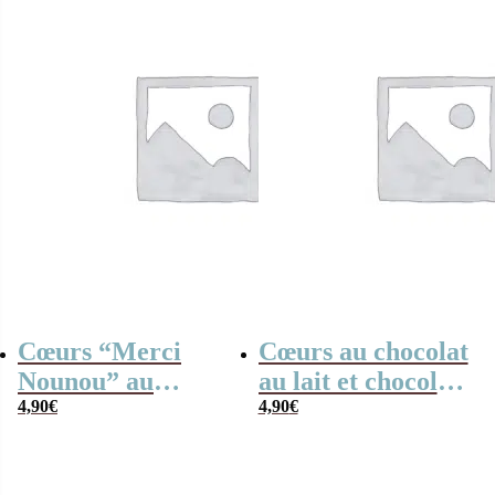
Cœurs “Merci
Cœurs au chocolat
Nounou” au
au lait et chocolat
chocolat au lait x4
4,90
€
noir praliné x8
4,90
€
– Collection arc-
“Merci Maître”
en-ciel