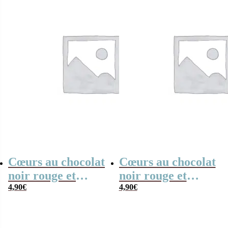
Cœurs au chocolat
Cœurs au chocolat
noir rouge et
noir rouge et
blanc x4 “Merci”
4,90
€
blanc x4 “Merci
4,90
€
arc-en-ciel
pour cette année”