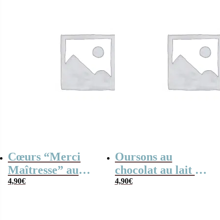
ciel
Cœurs “Merci
Oursons au
Maîtresse” au
chocolat au lait x3
chocolat au lait et
4,90
€
“Pour une super
4,90
€
chocolat noir
atsem”
praliné –