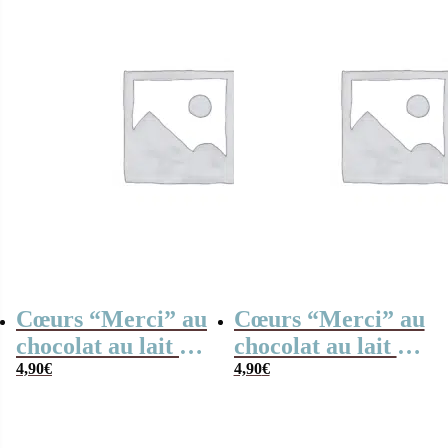
Cœurs “Merci” au
Cœurs “Merci” au
chocolat au lait x4
chocolat au lait et
– Collection arc-
4,90
€
chocolat noir
4,90
€
en-ciel
praliné –
Collection arc-en-