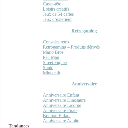
Casse-tête
Loisirs créatifs
Jeux de 54 cartes
Jeux d’exterieur
Retrogaming
Consoles retro
Retrogaming – Produits dérivés
Mario Bros
Pac-Man
Street Fighter
Sonic
Minecraft
Anniversaire
Anniversaire Enfant
Anniversaire Dinosaure
Anniversaire Licorne
Anniversaire Pirate
Bonbon Enfant
Anniversaire Adulte
Tendances