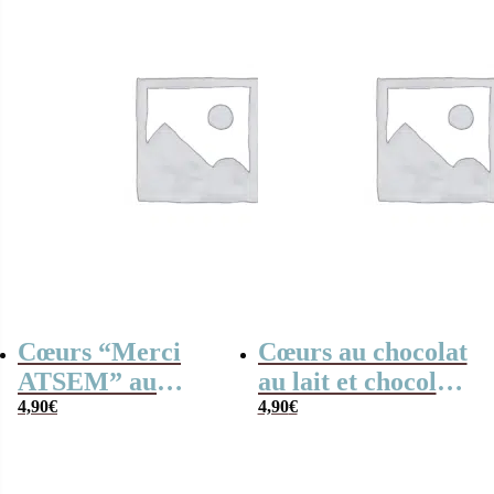
Collection arc-en-
ciel
Cœurs “Merci
Cœurs au chocolat
ATSEM” au
au lait et chocolat
chocolat au lait x4
4,90
€
noir praliné x 8
4,90
€
– Collection arc-
“Merci pour cette
en-ciel
année maîtresse”