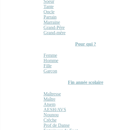
Soeur
Tante
Oncle
Parrain
Marraine
Grand-Père
Grand-mère
Pour qui ?
Femme
Homme
Fille
Garçon
Fin année scolaire
Maîtresse
Maître
Atsem
AESH/AVS
Nounou
Crèche
Prof de Danse