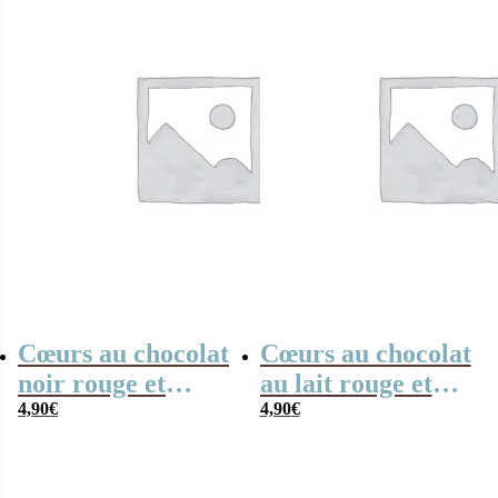
Collection arc-en-
Collection arc-en-
ciel
ciel
Cœurs au chocolat
Cœurs au chocolat
noir rouge et
au lait rouge et
blanc x4 “Pour
4,90
€
blanc x 4 “Merci
4,90
€
une super atsem”
Maître”