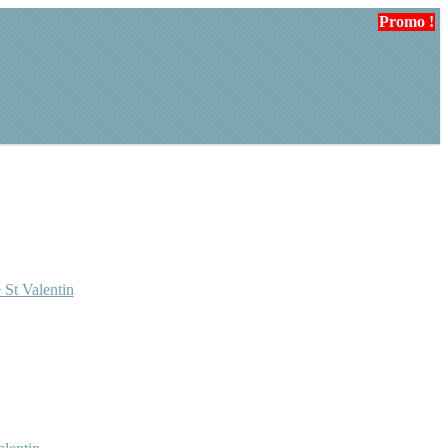
Promo !
Promo !
 St Valentin