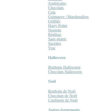
Américains
Chocolats
Cola
Guimauve / Marshmallow
Gélifiés
Harry Potter
Nougats
Réglisse
Sans gluten
Sucettes
Vrac
Halloween
Bonbons Halloween
Chocolats Halloween
Noël
Bonbons de Noël
Chocolats de Noël
Confiserie de Noël
Autres évenements