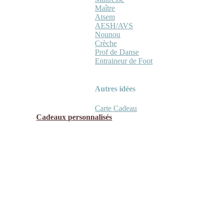
Maître
Atsem
AESH/AVS
Nounou
Crèche
Prof de Danse
Entraineur de Foot
Autres idées
Carte Cadeau
Cadeaux personnalisés