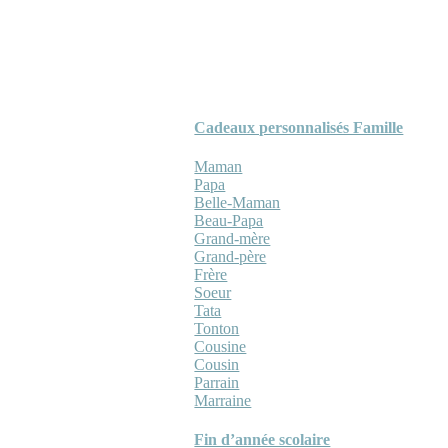
Cadeaux personnalisés Famille
Maman
Papa
Belle-Maman
Beau-Papa
Grand-mère
Grand-père
Frère
Soeur
Tata
Tonton
Cousine
Cousin
Parrain
Marraine
Fin d’année scolaire