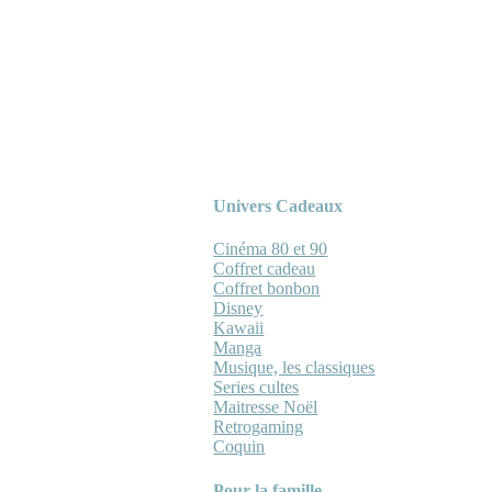
Univers Cadeaux
Cinéma 80 et 90
Coffret cadeau
Coffret bonbon
Disney
Kawaii
Manga
Musique, les classiques
Series cultes
Maitresse Noël
Retrogaming
Coquin
Pour la famille